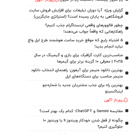
رپورتاژ آگهی
گزارش ویژه: آیا دوران تبلیغات برای افزایش فروش سایت
فروشگاهی به پایان رسیده است؟ (استراتژی جایگزین)
چطور فالوورهای واقعی اینستاگرام جذب کنیم؟
راهکارهایی که واقعاً جواب می‌دهند!
5 اشتباه رایج که موقع خرید ساعت هوشمند طرح اپل واچ
نباید انجام بدید!
مناسب‌ترین کارت گرافیک برای بازی و گیمینگ در سال
۲۰۲۵ | معرفی ۱۰ گزینه برتر برای گیمرها
بهترین دانلود منیجر برای آیفون: راهنمای انتخاب دانلود
منیجر مناسب برای دستگاه‌های اپل
بهترین راه برای جذب مشتریان جدید با شماره‌جو
اینباکسینو
رپورتاژ آگهی
مقایسه Gemini و ChatGPT: کدام یک بهتر است؟
چگونه از قفل شدن خودکار ویندوز 11 یا ویندوز 10
جلوگیری کنیم؟