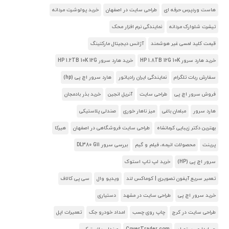
هاست وردپرس حرفه ای
طراحی سایت در اصفهان
خرید پولوشرت مردانه
تیشرت شلوارک مردانه
نمایندگی نرم افزار محک
قیمت کلید لمسی غیر هوشمند
آژانس دیجیتال مارکتینگ
خرید هارد سرور HP 1.8TB 12G 10K
خرید هارد سرور HP 1.2TB 10K 12G
سفارش ربات تلگرام
نمایندگی ایران رادیاتور
هارد سرور اچ پی (hp)
فروش سرور اچ پی
طراحی سایت
آنریل انجین
خرید بذر بادمجان
هارد سرور
مبلمان باغی
میز ناهار خوری
صندلی پلاستیکی
بهترین دکتر زیبایی کرمانشاه
طراحی سایت فروشگاهی در اصفهان
هیرکا
پرینت
محصولات انیمه، فیلم و گیم
بررسی سرور DL380 G11
سرور اچ پی (HP)
خرید لپ تاپ استوک
تعمیر سریع آیفون تصویری | کوماکس لند
ویدیو وال
سی پی کالاف
خرید سرور اچ پی
طراحی سایت در مشهد
دستیاری
طراحی سایت در کرج
چاپ روی چسب
امداد خودرو جک
تعمیرات اپل