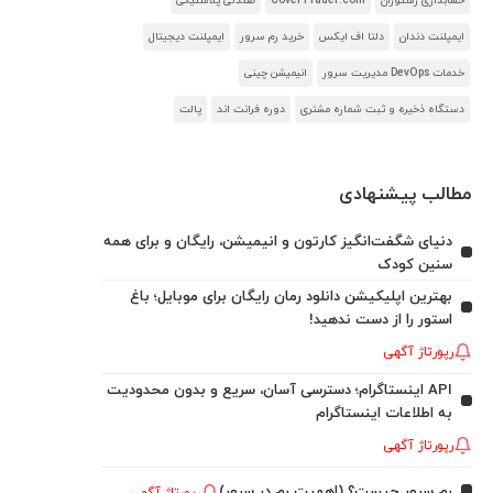
حسابداری رستوران
CoverTrader.com
صندلی پلاستیکی
ایمپلنت دندان
دلتا اف ایکس
خرید رم سرور
ایمپلنت دیجیتال
خدمات DevOps مدیریت سرور
انیمیشن چینی
دستگاه ذخیره و ثبت شماره مشتری
دوره فرانت اند
پالت
مطالب پیشنهادی
دنیای شگفت‌انگیز کارتون و انیمیشن، رایگان و برای همه
سنین کودک
بهترین اپلیکیشن دانلود رمان رایگان برای موبایل؛ باغ
استور را از دست ندهید!
رپورتاژ آگهی
API اینستاگرام؛ دسترسی آسان، سریع و بدون محدودیت
به اطلاعات اینستاگرام
رپورتاژ آگهی
رم سرور چیست؟ (اهمیت رم در سرور)