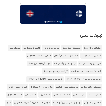
تبلیغات متنی
خدمات مرکز داده
سرمایش دیتاسنتر
طراحی مرکز داده
قالب فروشگاهی
رویال کنین
فروش سرور اچ پی
هاست وردپرس حرفه ای
طراحی سایت در اصفهان
خرید پولوشرت مردانه
تیشرت شلوارک مردانه
نمایندگی نرم افزار محک
قیمت کلید لمسی غیر هوشمند
آژانس دیجیتال مارکتینگ
خرید هارد سرور HP 1.8TB 12G 10K
خرید هارد سرور HP 1.2TB 10K 12G
سفارش ربات تلگرام
نمایندگی ایران رادیاتور
هارد سرور اچ پی (hp)
فروش سرور اچ پی
طراحی سایت
آنریل انجین
خرید بذر بادمجان
هارد سرور
مبلمان باغی
میز ناهار خوری
صندلی پلاستیکی
بهترین دکتر زیبایی کرمانشاه
طراحی سایت فروشگاهی در اصفهان
هیرکا