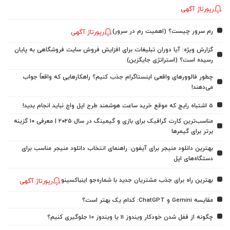
رپورتاژ آگهی
رم سرور چیست؟ (اهمیت رم در سرور)
رپورتاژ آگهی
گزارش ویژه: آیا دوران تبلیغات برای افزایش فروش سایت فروشگاهی به پایان
رسیده است؟ (استراتژی جایگزین)
چطور فالوورهای واقعی اینستاگرام جذب کنیم؟ راهکارهایی که واقعاً جواب
می‌دهند!
5 اشتباه رایج که موقع خرید ساعت هوشمند طرح اپل واچ نباید انجام بدید!
مناسب‌ترین کارت گرافیک برای بازی و گیمینگ در سال ۲۰۲۵ | معرفی ۱۰ گزینه
برتر برای گیمرها
بهترین دانلود منیجر برای آیفون: راهنمای انتخاب دانلود منیجر مناسب برای
دستگاه‌های اپل
بهترین راه برای جذب مشتریان جدید با شماره‌جو اینباکسینو
رپورتاژ آگهی
مقایسه Gemini و ChatGPT: کدام یک بهتر است؟
چگونه از قفل شدن خودکار ویندوز 11 یا ویندوز 10 جلوگیری کنیم؟