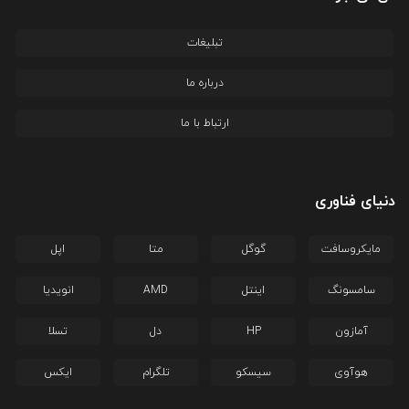
تبلیغات
درباره ما
ارتباط با ما
دنیای فناوری
مایکروسافت
گوگل
متا
اپل
سامسونگ
اینتل
AMD
انویدیا
آمازون
HP
دل
تسلا
هوآوی
سیسکو
تلگرام
ایکس