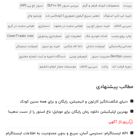
پرینت
محصولات انیمه، فیلم و گیم
بررسی سرور DL380 G11
سرور اچ پی (HP)
خرید لپ تاپ استوک
تعمیر سریع آیفون تصویری | کوماکس لند
ویدیو وال
سی پی کالاف
خرید سرور اچ پی
طراحی سایت در مشهد
دستیاری
طراحی سایت در کرج
چاپ روی چسب
امداد خودرو جک
تعمیرات اپل
حسابداری رستوران
CoverTrader.com
صندلی پلاستیکی
ایمپلنت دندان
دلتا اف ایکس
خرید رم سرور
ایمپلنت دیجیتال
خدمات DevOps مدیریت سرور
انیمیشن چینی
دستگاه ذخیره و ثبت شماره مشتری
دوره فرانت اند
پالت
سی پی کالاف
موسسات مجاز اعزام دانشجو
مطالب پیشنهادی
دنیای شگفت‌انگیز کارتون و انیمیشن، رایگان و برای همه سنین کودک
بهترین اپلیکیشن دانلود رمان رایگان برای موبایل؛ باغ استور را از دست ندهید!
رپورتاژ آگهی
API اینستاگرام؛ دسترسی آسان، سریع و بدون محدودیت به اطلاعات اینستاگرام