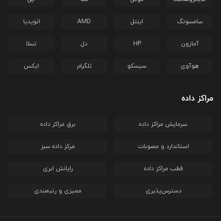
سامسونگ
اینتل
AMD
انویدیا
آمازون
HP
دل
تسلا
هوآوی
سیسکو
تلگرام
ایکس
مراکز داده
سرمایش مراکز داده
برق مراکز داده
استاندارد و مصوبات
مرکز داده سبز
قطب مراکز داده
رایانش ابری
دسترس‌پذیری
ممیزی و رتبه‌بندی