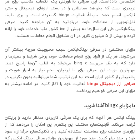
اختصاص داده‌است. این صرافی به‌طورکلی یک انتخاب مناسب برای هر
تریدری است که بخواهد معاملاتی را در بستر ارزهای دیجیتال و حتی
فارکس انجام دهد. حیطهٔ فعالیت bingx گسترده است و برای طیف
قابل‌توجهی از معاملات خود، می‌توانید به آن مراجعه کنید. صرافی
بینگ‌ایکس طی این سال‌ها به بیش از ۱۰۰ کشور دنیا خدمات خود را ارائه
کرده و بیش از ۵ میلیون کاربر در آن مشغول انجام معاملات هستند.
مزایای مختلفی در صرافی بینگ‌ایکس سبب محبوبیت هرچه بیشتر آن
می‌شوند. هر یک از افراد برای انجام معاملات خود، برخی شرایط و معیارها را
دارد که به نظر می‌رسد bing x می‌تواند به اغلب آن‌ها پاسخ دهد.
مهم‌ترین مزیت این صرافی برای ما ایرانیان، عدم نیاز به احراز هویت و
پشتیبانی از کشور ایران است. به این ترتیب شما می‌توانید بدون نگرانی، در
صرافی ارز دیجیتال
bingx
فعالیت خود را آغاز کنید. در ادامه بیشتر به
مزایای این صرافی خواهیم پرداخت.
با مزایای bingx آشنا شوید
بینگ ایکس هر آنچه که برای یک صرافی کاربردی مدنظر دارید را برایتان
فراهم می‌کند. قابلیت‌های مختلف این پلتفرم این امکان را می‌دهد که از
ابزارهای مختلف برای معاملات استفاده کنید و با تکنیک‌های حرفه‌ای، سود
خود را چند برابر کنید. چند مورد از مهم‌ترین مزایای صرافی بینگ ایکس که