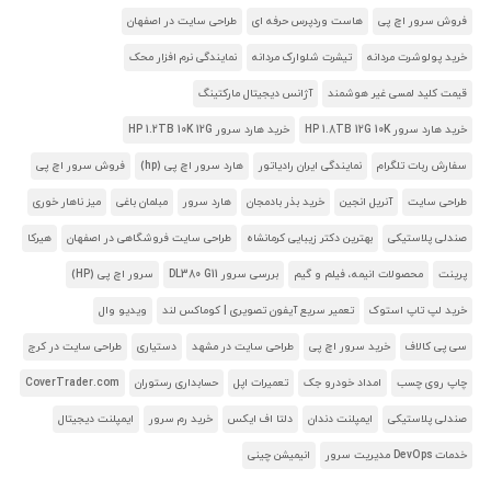
فروش سرور اچ پی
هاست وردپرس حرفه ای
طراحی سایت در اصفهان
خرید پولوشرت مردانه
تیشرت شلوارک مردانه
نمایندگی نرم افزار محک
قیمت کلید لمسی غیر هوشمند
آژانس دیجیتال مارکتینگ
خرید هارد سرور HP 1.8TB 12G 10K
خرید هارد سرور HP 1.2TB 10K 12G
سفارش ربات تلگرام
نمایندگی ایران رادیاتور
هارد سرور اچ پی (hp)
فروش سرور اچ پی
طراحی سایت
آنریل انجین
خرید بذر بادمجان
هارد سرور
مبلمان باغی
میز ناهار خوری
صندلی پلاستیکی
بهترین دکتر زیبایی کرمانشاه
طراحی سایت فروشگاهی در اصفهان
هیرکا
پرینت
محصولات انیمه، فیلم و گیم
بررسی سرور DL380 G11
سرور اچ پی (HP)
خرید لپ تاپ استوک
تعمیر سریع آیفون تصویری | کوماکس لند
ویدیو وال
سی پی کالاف
خرید سرور اچ پی
طراحی سایت در مشهد
دستیاری
طراحی سایت در کرج
چاپ روی چسب
امداد خودرو جک
تعمیرات اپل
حسابداری رستوران
CoverTrader.com
صندلی پلاستیکی
ایمپلنت دندان
دلتا اف ایکس
خرید رم سرور
ایمپلنت دیجیتال
خدمات DevOps مدیریت سرور
انیمیشن چینی