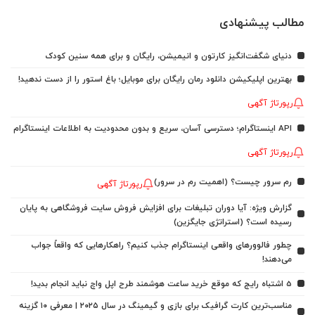
مطالب پیشنهادی
دنیای شگفت‌انگیز کارتون و انیمیشن، رایگان و برای همه سنین کودک
بهترین اپلیکیشن دانلود رمان رایگان برای موبایل؛ باغ استور را از دست ندهید!
رپورتاژ آگهی
API اینستاگرام؛ دسترسی آسان، سریع و بدون محدودیت به اطلاعات اینستاگرام
رپورتاژ آگهی
رم سرور چیست؟ (اهمیت رم در سرور)
رپورتاژ آگهی
گزارش ویژه: آیا دوران تبلیغات برای افزایش فروش سایت فروشگاهی به پایان
رسیده است؟ (استراتژی جایگزین)
چطور فالوورهای واقعی اینستاگرام جذب کنیم؟ راهکارهایی که واقعاً جواب
می‌دهند!
5 اشتباه رایج که موقع خرید ساعت هوشمند طرح اپل واچ نباید انجام بدید!
مناسب‌ترین کارت گرافیک برای بازی و گیمینگ در سال ۲۰۲۵ | معرفی ۱۰ گزینه