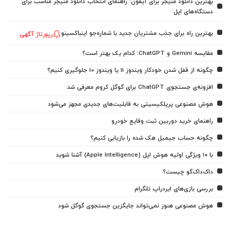
بهترین دانلود منیجر برای آیفون: راهنمای انتخاب دانلود منیجر مناسب برای
دستگاه‌های اپل
بهترین راه برای جذب مشتریان جدید با شماره‌جو اینباکسینو
رپورتاژ آگهی
مقایسه Gemini و ChatGPT: کدام یک بهتر است؟
چگونه از قفل شدن خودکار ویندوز 11 یا ویندوز 10 جلوگیری کنیم؟
افزونه‌ی جستجوی ChatGPT برای گوگل کروم معرفی شد
هوش مصنوعی پرپلکیسیتی به قابلیت‌های جدیدی مجهز می‌شود
راهنمای خرید دوربین ثبت وقایع خودرو
چگونه حساب جیمیل هک شده را بازیابی کنیم؟
با ۱۰ ویژگی اولیه هوش اپل (Apple Intelligence) آشنا شوید
داک‌داک‌گو چیست؟
بررسی بازی‌های ایردراپ تلگرام
هوش مصنوعی هنوز نمی‌تواند جایگزین جستجوی گوگل شود