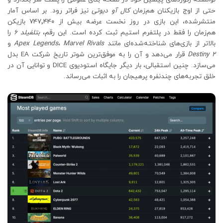
حتی از اوج بازیکنان هم‌زمان
کال آو دیوتی
نیز فراتر رود. بر اساس آمار
منتشرشده، این بازی در روز نخست عرضه بیش از ۷۴۷٬۴۴۰ بازیکن
هم‌زمان را فقط در پلتفرم استیم ثبت کرده است. این رقم،
بتلفیلد 6
را
بالاتر از بازی‌های شناخته‌شده‌ای مانند
Marvel Rivals
،
Apex Legends
و
Destiny 2
قرار می‌دهد و آن را به موفق‌ترین شوتر تاریخ شرکت EA بدل
می‌سازد. چنین استقبالی، بار دیگر جایگاه استودیوی DICE و توانایی آن در
خلق تجربه‌های چندنفره پرهیجان را به اثبات می‌رساند.