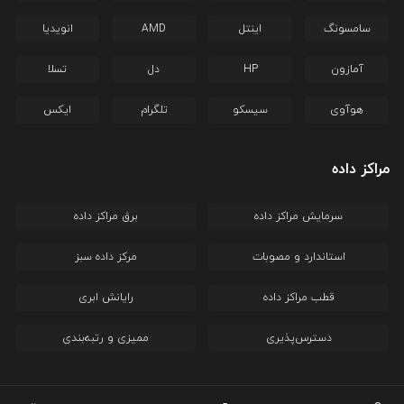
سامسونگ
اینتل
AMD
انویدیا
آمازون
HP
دل
تسلا
هوآوی
سیسکو
تلگرام
ایکس
مراکز داده
سرمایش مراکز داده
برق مراکز داده
استاندارد و مصوبات
مرکز داده سبز
قطب مراکز داده
رایانش ابری
دسترس‌پذیری
ممیزی و رتبه‌بندی