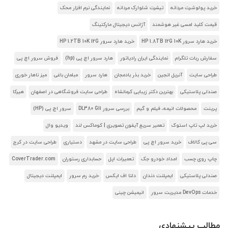
خرید پولوشرت مردانه
تیشرت شلوارک مردانه
نمایندگی نرم افزار محک
قیمت کلید لمسی غیر هوشمند
آژانس دیجیتال مارکتینگ
خرید هارد سرور HP 1.8TB 12G 10K
خرید هارد سرور HP 1.2TB 10K 12G
سفارش ربات تلگرام
نمایندگی ایران رادیاتور
هارد سرور اچ پی (hp)
فروش سرور اچ پی
طراحی سایت
آنریل انجین
خرید بذر بادمجان
هارد سرور
مبلمان باغی
میز ناهار خوری
صندلی پلاستیکی
بهترین دکتر زیبایی کرمانشاه
طراحی سایت فروشگاهی در اصفهان
هیرکا
پرینت
محصولات انیمه، فیلم و گیم
بررسی سرور DL380 G11
سرور اچ پی (HP)
خرید لپ تاپ استوک
تعمیر سریع آیفون تصویری | کوماکس لند
ویدیو وال
سی پی کالاف
خرید سرور اچ پی
طراحی سایت در مشهد
دستیاری
طراحی سایت در کرج
چاپ روی چسب
امداد خودرو جک
تعمیرات اپل
حسابداری رستوران
CoverTrader.com
صندلی پلاستیکی
ایمپلنت دندان
دلتا اف ایکس
خرید رم سرور
ایمپلنت دیجیتال
خدمات DevOps مدیریت سرور
انیمیشن چینی
مطالب پیشنهادی