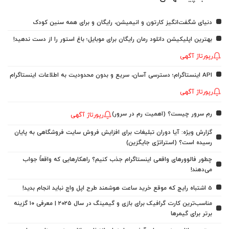
دنیای شگفت‌انگیز کارتون و انیمیشن، رایگان و برای همه سنین کودک
بهترین اپلیکیشن دانلود رمان رایگان برای موبایل؛ باغ استور را از دست ندهید!
رپورتاژ آگهی
API اینستاگرام؛ دسترسی آسان، سریع و بدون محدودیت به اطلاعات اینستاگرام
رپورتاژ آگهی
رم سرور چیست؟ (اهمیت رم در سرور)
رپورتاژ آگهی
گزارش ویژه: آیا دوران تبلیغات برای افزایش فروش سایت فروشگاهی به پایان
رسیده است؟ (استراتژی جایگزین)
چطور فالوورهای واقعی اینستاگرام جذب کنیم؟ راهکارهایی که واقعاً جواب
می‌دهند!
5 اشتباه رایج که موقع خرید ساعت هوشمند طرح اپل واچ نباید انجام بدید!
مناسب‌ترین کارت گرافیک برای بازی و گیمینگ در سال ۲۰۲۵ | معرفی ۱۰ گزینه
برتر برای گیمرها