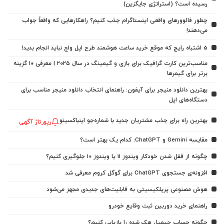
رسیده است؟ (استراتژی جایگزین)
چطور فالوورهای واقعی اینستاگرام جذب کنیم؟ راهکارهایی که واقعاً جواب
می‌دهند!
5 اشتباه رایج که موقع خرید ساعت هوشمند طرح اپل واچ نباید انجام بدید!
مناسب‌ترین کارت گرافیک برای بازی و گیمینگ در سال ۲۰۲۵ | معرفی ۱۰ گزینه
برتر برای گیمرها
بهترین دانلود منیجر برای آیفون: راهنمای انتخاب دانلود منیجر مناسب برای
دستگاه‌های اپل
بهترین راه برای جذب مشتریان جدید با شماره‌جو اینباکسینو
رپورتاژ آگهی
مقایسه Gemini و ChatGPT: کدام یک بهتر است؟
چگونه از قفل شدن خودکار ویندوز 11 یا ویندوز 10 جلوگیری کنیم؟
افزونه‌ی جستجوی ChatGPT برای گوگل کروم معرفی شد
هوش مصنوعی پرپلکیسیتی به قابلیت‌های جدیدی مجهز می‌شود
راهنمای خرید دوربین ثبت وقایع خودرو
چگونه حساب جیمیل هک شده را بازیابی کنیم؟