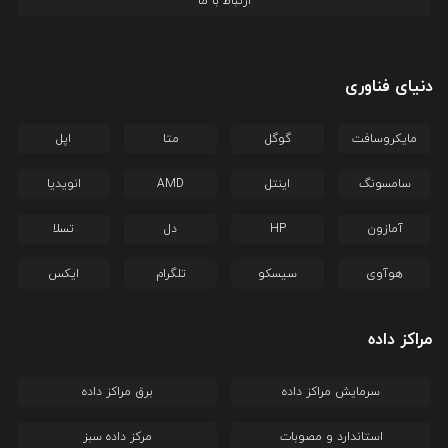
ارتباط با ما
دنیای فناوری
مایکروسافت
گوگل
متا
اپل
سامسونگ
اینتل
AMD
انویدیا
آمازون
HP
دل
تسلا
هوآوی
سیسکو
تلگرام
ایکس
مراکز داده
سرمایش مراکز داده
برق مراکز داده
استاندارد و مصوبات
مرکز داده سبز