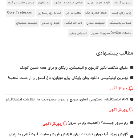
سی پی کالاف
خرید سرور اچ پی
طراحی سایت در مشهد
دستیاری
طراحی سایت در کرج
چاپ روی چسب
امداد خودرو جک
تعمیرات اپل
حسابداری رستوران
CoverTrader.com
صندلی پلاستیکی
ایمپلنت دندان
دلتا اف ایکس
خرید رم سرور
ایمپلنت دیجیتال
خدمات DevOps مدیریت سرور
انیمیشن چینی
مطالب پیشنهادی
دنیای شگفت‌انگیز کارتون و انیمیشن، رایگان و برای همه سنین کودک
بهترین اپلیکیشن دانلود رمان رایگان برای موبایل؛ باغ استور را از دست ندهید!
رپورتاژ آگهی
API اینستاگرام؛ دسترسی آسان، سریع و بدون محدودیت به اطلاعات اینستاگرام
رپورتاژ آگهی
رم سرور چیست؟ (اهمیت رم در سرور)
رپورتاژ آگهی
گزارش ویژه: آیا دوران تبلیغات برای افزایش فروش سایت فروشگاهی به پایان