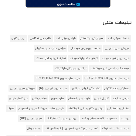
تبلیغات متنی
خدمات مرکز داده
سرمایش دیتاسنتر
طراحی مرکز داده
قالب فروشگاهی
رویال کنین
فروش سرور اچ پی
هاست وردپرس حرفه ای
طراحی سایت در اصفهان
خرید پولوشرت مردانه
تیشرت شلوارک مردانه
نمایندگی نرم افزار محک
قیمت کلید لمسی غیر هوشمند
آژانس دیجیتال مارکتینگ
خرید هارد سرور HP 1.8TB 12G 10K
خرید هارد سرور HP 1.2TB 10K 12G
سفارش ربات تلگرام
نمایندگی ایران رادیاتور
هارد سرور اچ پی (hp)
فروش سرور اچ پی
طراحی سایت
آنریل انجین
خرید بذر بادمجان
هارد سرور
مبلمان باغی
میز ناهار خوری
صندلی پلاستیکی
بهترین دکتر زیبایی کرمانشاه
طراحی سایت فروشگاهی در اصفهان
هیرکا
پرینت
محصولات انیمه، فیلم و گیم
بررسی سرور DL380 G11
سرور اچ پی (HP)
خرید لپ تاپ استوک
تعمیر سریع آیفون تصویری | کوماکس لند
ویدیو وال