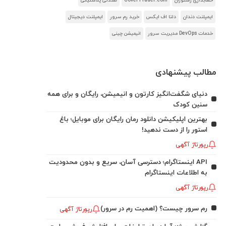
حسابداری رستوران
CoverTrader.com
صندلی پلاستیکی
ایمپلنت دندان
دلتا اف ایکس
خرید رم سرور
ایمپلنت دیجیتال
خدمات DevOps مدیریت سرور
انیمیشن چینی
مطالب پیشنهادی
دنیای شگفت‌انگیز کارتون و انیمیشن، رایگان و برای همه
سنین کودک
بهترین اپلیکیشن دانلود رمان رایگان برای موبایل؛ باغ
استور را از دست ندهید!
رپورتاژ آگهی
API اینستاگرام؛ دسترسی آسان، سریع و بدون محدودیت
به اطلاعات اینستاگرام
رپورتاژ آگهی
رم سرور چیست؟ (اهمیت رم در سرور)
رپورتاژ آگهی