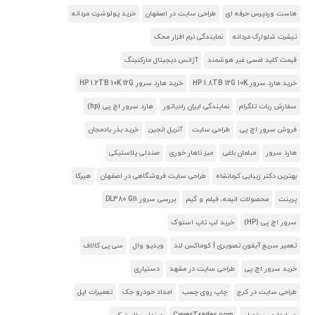
هاست وردپرس حرفه ای
طراحی سایت در اصفهان
خرید پولوشرت مردانه
تیشرت شلوارک مردانه
نمایندگی نرم افزار محک
قیمت کلید لمسی غیر هوشمند
آژانس دیجیتال مارکتینگ
خرید هارد سرور HP 1.8TB 12G 10K
خرید هارد سرور HP 1.2TB 10K 12G
سفارش ربات تلگرام
نمایندگی ایران رادیاتور
هارد سرور اچ پی (hp)
فروش سرور اچ پی
طراحی سایت
آنریل انجین
خرید بذر بادمجان
هارد سرور
مبلمان باغی
میز ناهار خوری
صندلی پلاستیکی
بهترین دکتر زیبایی کرمانشاه
طراحی سایت فروشگاهی در اصفهان
هیرکا
پرینت
محصولات انیمه، فیلم و گیم
بررسی سرور DL380 G11
سرور اچ پی (HP)
خرید لپ تاپ استوک
تعمیر سریع آیفون تصویری | کوماکس لند
ویدیو وال
سی پی کالاف
خرید سرور اچ پی
طراحی سایت در مشهد
دستیاری
طراحی سایت در کرج
چاپ روی چسب
امداد خودرو جک
تعمیرات اپل