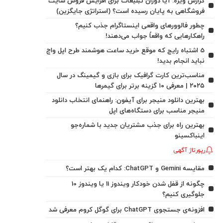
گزارش ویژه: آیا دوران تبلیغات برای افزایش فروش سایت
فروشگاهی به پایان رسیده است؟ (استراتژی جایگزین)
چطور فالوورهای واقعی اینستاگرام جذب کنیم؟
راهکارهایی که واقعاً جواب می‌دهند!
5 اشتباه رایج که موقع خرید ساعت هوشمند طرح اپل واچ
نباید انجام بدید!
مناسب‌ترین کارت گرافیک برای بازی و گیمینگ در سال
۲۰۲۵ | معرفی ۱۰ گزینه برتر برای گیمرها
بهترین دانلود منیجر برای آیفون: راهنمای انتخاب دانلود
منیجر مناسب برای دستگاه‌های اپل
بهترین راه برای جذب مشتریان جدید با شماره‌جو
اینباکسینو
رپورتاژ آگهی
مقایسه Gemini و ChatGPT: کدام یک بهتر است؟
چگونه از قفل شدن خودکار ویندوز 11 یا ویندوز 10
جلوگیری کنیم؟
افزونه‌ی جستجوی ChatGPT برای گوگل کروم معرفی شد