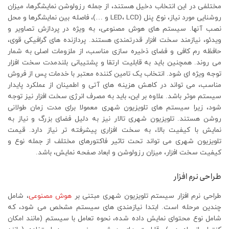
مختلفی در این انتخاب دخیل هستند، از جمله رزولوشن نمایشگرها، میزان
روشنایی مورد نیاز، نوع پنل (LED، LCD و …)، فاصله بین نمایشگرها و محل
نصب آنها. سیستم های هوش مصنوعی، به ویژه در پردازش تصاویر و
ویدئو، نیازمند سخت افزار قدرتمندی هستند. پردازنده های گرافیکی قوی،
حافظه رم کافی و فضای ذخیره سازی مناسب، از ملزومات اصلی به شمار
می روند. همچنین باید به قابلیت ارتقا و پشتیبانی بلندمدت سخت افزار
توجه ویژه ای شود. انتخاب یک تامین کننده معتبر با خدمات پس از فروش
مناسب، می تواند در کاهش هزینه های آتی و اطمینان از عملکرد پایدار
سیستم موثر باشد. علاوه بر این، باید به مصرف انرژی سخت افزار نیز توجه
شود، زیرا سیستم های تلویزیون شهری معمولا برای مدت زمان طولانی
روشن هستند. تلویزیون شهری تالار نیز به دلیل فضای بزرگ و نیاز به
نمایش با کیفیت بالا، به سخت افزاری پیشرفته تر نیاز دارد. قیمت
تلویزیون شهری می تواند تحت تاثیر فاکتورهای مختلف از جمله نوع و
کیفیت سخت افزار، میزان رزولوشن و ابعاد صفحه نمایش، باشد.
طراحی نرم افزار
طراحی نرم افزار سیستم تلویزیون شهری مبتنی بر
هوش مصنوعی
، شامل
چندین مرحله است. ابتدا نیازمندی های سیستم مشخص می شود، که
شامل نوع محتوای نمایش داده شده، نحوه تعامل با سیستم (مانند امکان