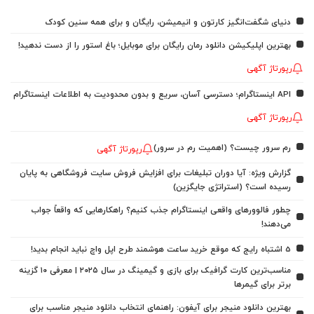
دنیای شگفت‌انگیز کارتون و انیمیشن، رایگان و برای همه سنین کودک
بهترین اپلیکیشن دانلود رمان رایگان برای موبایل؛ باغ استور را از دست ندهید!
رپورتاژ آگهی
API اینستاگرام؛ دسترسی آسان، سریع و بدون محدودیت به اطلاعات اینستاگرام
رپورتاژ آگهی
رم سرور چیست؟ (اهمیت رم در سرور)
رپورتاژ آگهی
گزارش ویژه: آیا دوران تبلیغات برای افزایش فروش سایت فروشگاهی به پایان
رسیده است؟ (استراتژی جایگزین)
چطور فالوورهای واقعی اینستاگرام جذب کنیم؟ راهکارهایی که واقعاً جواب
می‌دهند!
5 اشتباه رایج که موقع خرید ساعت هوشمند طرح اپل واچ نباید انجام بدید!
مناسب‌ترین کارت گرافیک برای بازی و گیمینگ در سال ۲۰۲۵ | معرفی ۱۰ گزینه
برتر برای گیمرها
بهترین دانلود منیجر برای آیفون: راهنمای انتخاب دانلود منیجر مناسب برای