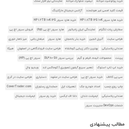
خرید پولوشرت مردانه
تیشرت شلوارک مردانه
نمایندگی نرم افزار محک
قیمت کلید لمسی غیر هوشمند
آژانس دیجیتال مارکتینگ
خرید هارد سرور HP 1.8TB 12G 10K
خرید هارد سرور HP 1.2TB 10K 12G
سفارش ربات تلگرام
نمایندگی ایران رادیاتور
هارد سرور اچ پی (hp)
فروش سرور اچ پی
طراحی سایت
آنریل انجین
خرید بذر بادمجان
هارد سرور
مبلمان باغی
میز ناهار خوری
صندلی پلاستیکی
بهترین دکتر زیبایی کرمانشاه
طراحی سایت فروشگاهی در اصفهان
هیرکا
پرینت
محصولات انیمه، فیلم و گیم
بررسی سرور DL380 G11
سرور اچ پی (HP)
خرید لپ تاپ استوک
تعمیر سریع آیفون تصویری | کوماکس لند
ویدیو وال
سی پی کالاف
خرید سرور اچ پی
طراحی سایت در مشهد
دستیاری
طراحی سایت در کرج
چاپ روی چسب
امداد خودرو جک
تعمیرات اپل
حسابداری رستوران
CoverTrader.com
صندلی پلاستیکی
ایمپلنت دندان
دلتا اف ایکس
خرید رم سرور
ایمپلنت دیجیتال
خدمات DevOps مدیریت سرور
مطالب پیشنهادی