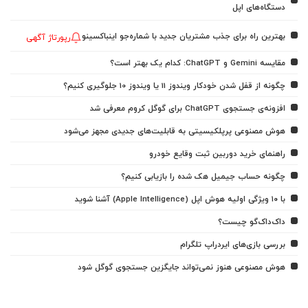
دستگاه‌های اپل
بهترین راه برای جذب مشتریان جدید با شماره‌جو اینباکسینو
رپورتاژ آگهی
مقایسه Gemini و ChatGPT: کدام یک بهتر است؟
چگونه از قفل شدن خودکار ویندوز 11 یا ویندوز 10 جلوگیری کنیم؟
افزونه‌ی جستجوی ChatGPT برای گوگل کروم معرفی شد
هوش مصنوعی پرپلکیسیتی به قابلیت‌های جدیدی مجهز می‌شود
راهنمای خرید دوربین ثبت وقایع خودرو
چگونه حساب جیمیل هک شده را بازیابی کنیم؟
با ۱۰ ویژگی اولیه هوش اپل (Apple Intelligence) آشنا شوید
داک‌داک‌گو چیست؟
بررسی بازی‌های ایردراپ تلگرام
هوش مصنوعی هنوز نمی‌تواند جایگزین جستجوی گوگل شود