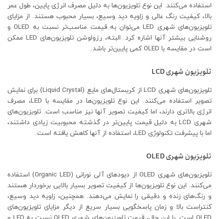
استفاده می‌کنند. این نوع تلویزیون‌ها به دلیل مصرف انرژی پایین، طول عمر
بالا، کیفیت رنگ عالی و زاویه دید وسیع، بسیار محبوب هستند. از مزایای
تلویزیون‌های شهری LED می‌توان به قیمت مناسب‌تر نسبت به OLED و
روشنایی بیشتر آنها اشاره کرد. البته، رزولوشن تلویزیون‌های LED ممکن
است در مقایسه با OLED کمی پایین‌تر باشد.
تلویزیون شهری LCD
تلویزیون‌های شهری LCD از کریستال‌های مایع (Liquid Crystal) برای نمایش
تصویر استفاده می‌کنند. این نوع تلویزیون‌ها در مقایسه با LED، مصرف
انرژی بالاتری دارند، اما کیفیت تصویر آنها نیز مناسب است. تلویزیون‌های
شهری LCD به دلیل قیمت پایین‌تر در گذشته محبوبیت زیادی داشتند،
اما با پیشرفت تکنولوژی LED، استفاده از آنها کاهش یافته است.
تلویزیون شهری OLED
تلویزیون‌های شهری OLED از دیودهای آلی نورانی (Organic LED) استفاده
می‌کنند. این نوع تلویزیون‌ها از کیفیت تصویر بسیار بالایی برخوردار هستند
و رنگ‌های زنده و دقیقی را نمایش می‌دهند. همچنین، زاویه دید وسیع،
کنتراست بالا و زمان پاسخگویی بسیار سریع از دیگر مزایای تلویزیون‌های
OLED است. با این حال، قیمت تلویزیون‌های شهری OLED نسبت به LED و