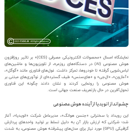
نمایشگاه امسال «محصولات الکترونیکی مصرفی (CES)» بر تاثیر روزافزون
هوش مصنوعی (AI) در دستگاه‌های روزمره، از تلویزیون‌ها و ماشین‌های
لباس‌شویی گرفته تا خودروها، تمرکز داشت. غول‌های فناوری مانند «گوگل»،
«آمازون»، «ال‌جی» و «های‌سنس» طیف گسترده‌ای از نوآوری‌های مبتنی بر
هوش مصنوعی را رونمایی کردند و نشان دادند چگونه این فناوری
تحول‌آفرین در حال بازتعریف صنعت جهانی است.
چشم‌انداز انویدیا از آینده هوش مصنوعی
این رویداد با سخنرانی «جنسن هوانگ»، مدیرعامل شرکت «انویدیا»، آغاز
شد؛ شرکتی که ارزش بازار آن به دلیل تسلط بر تولید واحدهای پردازش
گرافیکی (GPU) مورد نیاز برای مدل‌های پیشرفته هوش مصنوعی، به شدت