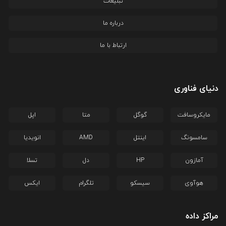
تبلیغات
درباره ما
ارتباط با ما
دنیای فناوری
مایکروسافت
گوگل
متا
اپل
سامسونگ
اینتل
AMD
انویدیا
آمازون
HP
دل
تسلا
هوآوی
سیسکو
تلگرام
ایکس
مراکز داده