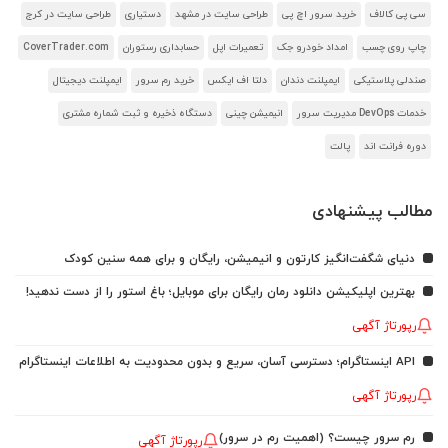
سی پی کالاف
خرید سرور اچ پی
طراحی سایت در مشهد
دستیاری
طراحی سایت در کرج
چاپ روی چسب
امداد خودرو جک
تعمیرات اپل
حسابداری رستوران
CoverTrader.com
صندلی پلاستیکی
ایمپلنت دندان
دلتا اف ایکس
خرید رم سرور
ایمپلنت دیجیتال
خدمات DevOps مدیریت سرور
انیمیشن چینی
دستگاه ذخیره و ثبت شماره مشتری
دوره فرانت اند
پالت
مطالب پیشنهادی
دنیای شگفت‌انگیز کارتون و انیمیشن، رایگان و برای همه سنین کودک
بهترین اپلیکیشن دانلود رمان رایگان برای موبایل؛ باغ استور را از دست ندهید!
رپورتاژ آگهی
API اینستاگرام؛ دسترسی آسان، سریع و بدون محدودیت به اطلاعات اینستاگرام
رپورتاژ آگهی
رم سرور چیست؟ (اهمیت رم در سرور)
رپورتاژ آگهی