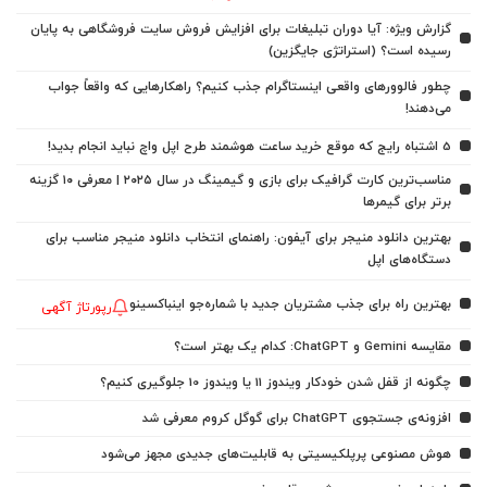
گزارش ویژه: آیا دوران تبلیغات برای افزایش فروش سایت فروشگاهی به پایان
رسیده است؟ (استراتژی جایگزین)
چطور فالوورهای واقعی اینستاگرام جذب کنیم؟ راهکارهایی که واقعاً جواب
می‌دهند!
5 اشتباه رایج که موقع خرید ساعت هوشمند طرح اپل واچ نباید انجام بدید!
مناسب‌ترین کارت گرافیک برای بازی و گیمینگ در سال ۲۰۲۵ | معرفی ۱۰ گزینه
برتر برای گیمرها
بهترین دانلود منیجر برای آیفون: راهنمای انتخاب دانلود منیجر مناسب برای
دستگاه‌های اپل
بهترین راه برای جذب مشتریان جدید با شماره‌جو اینباکسینو
رپورتاژ آگهی
مقایسه Gemini و ChatGPT: کدام یک بهتر است؟
چگونه از قفل شدن خودکار ویندوز 11 یا ویندوز 10 جلوگیری کنیم؟
افزونه‌ی جستجوی ChatGPT برای گوگل کروم معرفی شد
هوش مصنوعی پرپلکیسیتی به قابلیت‌های جدیدی مجهز می‌شود