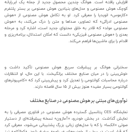
افزایش یافته است. هوانگ چندین محصول جدید از جمله یک ابررایانه
کوچک هوش مصنوعی و مدل‌های بنیادین هوش مصنوعی بر بستر پلتفرم
«کازموس» انویدیا را معرفی کرد. او به تکامل هوش مصنوعی از «هوش
مصنوعی ادراکی» که تصاویر، صداها و متن را درک می‌کند، به «هوش
مصنوعی مولد» که قادر به خلق محتوای جدید است، اشاره کرد و مرحله
بعدی را «هوش مصنوعی فیزیکی» دانست که امکان استدلال، برنامه‌ریزی و
اقدام را برای ماشین‌ها فراهم می‌کند.
سخنرانی هوانگ بر پیشرفت سریع هوش مصنوعی تأکید داشت و
خوش‌بینی را در میان صنایع مختلف برانگیخت. با این حال، او انتظارات
درباره محاسبات کوانتومی را تعدیل کرد و پیش‌بینی کرد که «کامپیوترهای
کوانتومی بسیار مفید» هنوز بیش از ۱۵ سال فاصله دارند.
نوآوری‌های مبتنی بر هوش مصنوعی در صنایع مختلف
نمایشگاه CES پتانسیل گسترده هوش مصنوعی در فناوری مصرفی را به
نمایش گذاشت. در بخش خودرو، «آمازون» نسخه پیشرفته‌ای از دستیار
صوتی «الکسا» را که با مدل‌های زبانی بزرگ پشتیبانی می‌شود، معرفی کرد
که قرار است در برخی از خودروهای «بی‌ام‌و» عرضه شود. «کوالکام» نیز