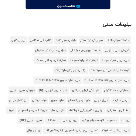
تبلیغات متنی
خدمات مرکز داده
سرمایش دیتاسنتر
طراحی مرکز داده
قالب فروشگاهی
رویال کنین
فروش سرور اچ پی
هاست وردپرس حرفه ای
طراحی سایت در اصفهان
خرید پولوشرت مردانه
تیشرت شلوارک مردانه
نمایندگی نرم افزار محک
قیمت کلید لمسی غیر هوشمند
آژانس دیجیتال مارکتینگ
خرید هارد سرور HP 1.8TB 12G 10K
خرید هارد سرور HP 1.2TB 10K 12G
سفارش ربات تلگرام
نمایندگی ایران رادیاتور
هارد سرور اچ پی (hp)
فروش سرور اچ پی
طراحی سایت
آنریل انجین
خرید بذر بادمجان
هارد سرور
مبلمان باغی
میز ناهار خوری
صندلی پلاستیکی
بهترین دکتر زیبایی کرمانشاه
طراحی سایت فروشگاهی در اصفهان
هیرکا
پرینت
محصولات انیمه، فیلم و گیم
بررسی سرور DL380 G11
سرور اچ پی (HP)
خرید لپ تاپ استوک
تعمیر سریع آیفون تصویری | کوماکس لند
ویدیو وال