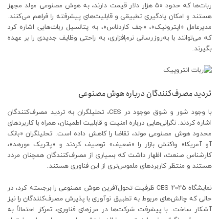
ربات‌ها که حدود ۵۰ هزار دلار قیمت دارند، به هوش مصنوعی مولد مجهز
هستند و امکان یادگیری تطبیقی و قابلیت‌های پیشرفته را فراهم می‌کنند.
مدیرعامل «اپترونیک»، «جف کاردناس»، به پتانسیل ربات‌هایی اشاره کرد
که می‌توانند با به‌روزرسانی نرم‌افزاری، به راحتی وظایف جدیدی را بر عهده
بگیرند.
تردید مصرف‌کنندگان درباره هوش مصنوعی
با وجود شور و شوق موجود در CES، تحلیلگران به تردید مصرف‌کنندگان
اشاره کردند. نگرانی‌هایی درباره امنیت و قابلیت اطمینان، همراه با کاربردهای
محدود هوش مصنوعی مولد، تقاضا را کاهش داده است. تحلیلگران «بانک
آو آمریکا» واکنش بازار را «ضعیف» توصیف کردند و «پاتریک مورهد»،
کارشناس صنعت، اظهار داشت که بسیاری از مصرف‌کنندگان همچنان مردد
هستند و منتظر کاربردهای ملموس‌تری از این فناوری هستند.
نمایشگاه CES ۲۰۲۵ ظرفیت تحول‌آفرین هوش مصنوعی را برجسته کرد، در
حالی که چالش‌های مربوط به تطبیق نوآوری با پذیرش مصرف‌کنندگان را نیز
آشکار ساخت. با پیشرفت شرکت‌ها در مرزهای فناوری، تمرکز احتمالاً به