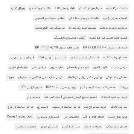
خدمات مرکز داده
سرمایش دیتاسنتر
طراحی مرکز داده
قالب فروشگاهی
رویال کنین
فروش سرور اچ پی
هاست وردپرس حرفه ای
طراحی سایت در اصفهان
خرید پولوشرت مردانه
تیشرت شلوارک مردانه
نمایندگی نرم افزار محک
قیمت کلید لمسی غیر هوشمند
آژانس دیجیتال مارکتینگ
خرید هارد سرور HP 1.8TB 12G 10K
خرید هارد سرور HP 1.2TB 10K 12G
سفارش ربات تلگرام
نمایندگی ایران رادیاتور
هارد سرور اچ پی (hp)
فروش سرور اچ پی
طراحی سایت
آنریل انجین
خرید بذر بادمجان
هارد سرور
مبلمان باغی
میز ناهار خوری
صندلی پلاستیکی
بهترین دکتر زیبایی کرمانشاه
طراحی سایت فروشگاهی در اصفهان
هیرکا
پرینت
محصولات انیمه، فیلم و گیم
بررسی سرور DL380 G11
سرور اچ پی (HP)
خرید لپ تاپ استوک
تعمیر سریع آیفون تصویری | کوماکس لند
ویدیو وال
سی پی کالاف
خرید سرور اچ پی
طراحی سایت در مشهد
دستیاری
طراحی سایت در کرج
چاپ روی چسب
امداد خودرو جک
تعمیرات اپل
حسابداری رستوران
CoverTrader.com
صندلی پلاستیکی
ایمپلنت دندان
دلتا اف ایکس
خرید رم سرور
ایمپلنت دیجیتال