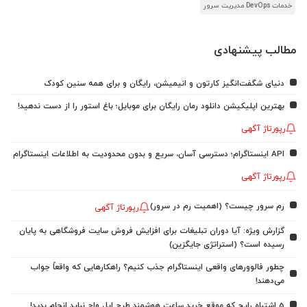
خدمات DevOps مدیریت سرور
مطالب پیشنهادی
دنیای شگفت‌انگیز کارتون و انیمیشن، رایگان و برای همه سنین کودک
بهترین اپلیکیشن دانلود رمان رایگان برای موبایل؛ باغ استور را از دست ندهید!
رپورتاژ آگهی
API اینستاگرام؛ دسترسی آسان، سریع و بدون محدودیت به اطلاعات اینستاگرام
رپورتاژ آگهی
رم سرور چیست؟ (اهمیت رم در سرور)
رپورتاژ آگهی
گزارش ویژه: آیا دوران تبلیغات برای افزایش فروش سایت فروشگاهی به پایان
رسیده است؟ (استراتژی جایگزین)
چطور فالوورهای واقعی اینستاگرام جذب کنیم؟ راهکارهایی که واقعاً جواب
می‌دهند!
5 اشتباه رایج که موقع خرید ساعت هوشمند طرح اپل واچ نباید انجام بدید!