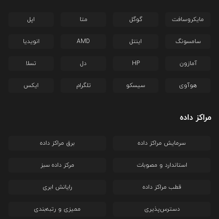
مایکروسافت
گوگل
متا
اپل
سامسونگ
اینتل
AMD
انویدیا
آمازون
HP
دل
تسلا
هوآوی
سیسکو
تلگرام
ایکس
مراکز داده
سرمایش مراکز داده
برق مراکز داده
استاندارد و مصوبات
مرکز داده سبز
قطب مراکز داده
رایانش ابری
دسترس‌پذیری
ممیزی و رتبه‌بندی