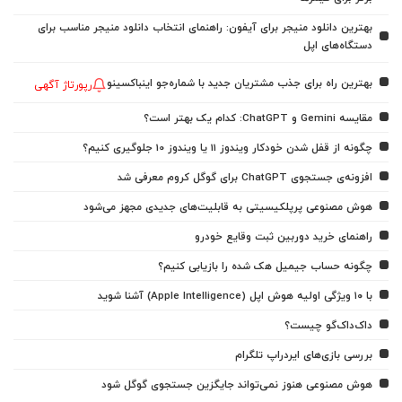
بهترین دانلود منیجر برای آیفون: راهنمای انتخاب دانلود منیجر مناسب برای
دستگاه‌های اپل
بهترین راه برای جذب مشتریان جدید با شماره‌جو اینباکسینو
رپورتاژ آگهی
مقایسه Gemini و ChatGPT: کدام یک بهتر است؟
چگونه از قفل شدن خودکار ویندوز 11 یا ویندوز 10 جلوگیری کنیم؟
افزونه‌ی جستجوی ChatGPT برای گوگل کروم معرفی شد
هوش مصنوعی پرپلکیسیتی به قابلیت‌های جدیدی مجهز می‌شود
راهنمای خرید دوربین ثبت وقایع خودرو
چگونه حساب جیمیل هک شده را بازیابی کنیم؟
با ۱۰ ویژگی اولیه هوش اپل (Apple Intelligence) آشنا شوید
داک‌داک‌گو چیست؟
بررسی بازی‌های ایردراپ تلگرام
هوش مصنوعی هنوز نمی‌تواند جایگزین جستجوی گوگل شود