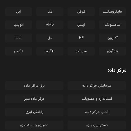
مایکروسافت
گوگل
متا
اپل
سامسونگ
اینتل
AMD
انویدیا
آمازون
HP
دل
تسلا
هوآوی
سیسکو
تلگرام
ایکس
مراکز داده
سرمایش مراکز داده
برق مراکز داده
استاندارد و مصوبات
مرکز داده سبز
قطب مراکز داده
رایانش ابری
دسترس‌پذیری
ممیزی و رتبه‌بندی