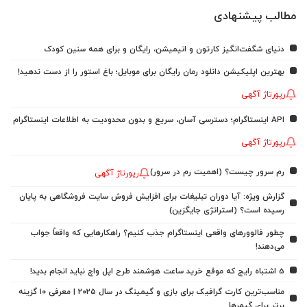
مطالب پیشنهادی
دنیای شگفت‌انگیز کارتون و انیمیشن، رایگان و برای همه سنین کودک
بهترین اپلیکیشن دانلود رمان رایگان برای موبایل؛ باغ استور را از دست ندهید!
رپورتاژ آگهی
API اینستاگرام؛ دسترسی آسان، سریع و بدون محدودیت به اطلاعات اینستاگرام
رپورتاژ آگهی
رم سرور چیست؟ (اهمیت رم در سرور)
رپورتاژ آگهی
گزارش ویژه: آیا دوران تبلیغات برای افزایش فروش سایت فروشگاهی به پایان
رسیده است؟ (استراتژی جایگزین)
چطور فالوورهای واقعی اینستاگرام جذب کنیم؟ راهکارهایی که واقعاً جواب
می‌دهند!
5 اشتباه رایج که موقع خرید ساعت هوشمند طرح اپل واچ نباید انجام بدید!
مناسب‌ترین کارت گرافیک برای بازی و گیمینگ در سال ۲۰۲۵ | معرفی ۱۰ گزینه
برتر برای گیمرها