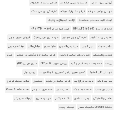
فروش سرور اچ پی
هاست وردپرس حرفه ای
طراحی سایت در اصفهان
خرید پولوشرت مردانه
تیشرت شلوارک مردانه
نمایندگی نرم افزار محک
قیمت کلید لمسی غیر هوشمند
آژانس دیجیتال مارکتینگ
خرید هارد سرور HP 1.8TB 12G 10K
خرید هارد سرور HP 1.2TB 10K 12G
سفارش ربات تلگرام
نمایندگی ایران رادیاتور
هارد سرور اچ پی (hp)
فروش سرور اچ پی
طراحی سایت
آنریل انجین
خرید بذر بادمجان
هارد سرور
مبلمان باغی
میز ناهار خوری
صندلی پلاستیکی
بهترین دکتر زیبایی کرمانشاه
طراحی سایت فروشگاهی در اصفهان
هیرکا
پرینت
محصولات انیمه، فیلم و گیم
بررسی سرور DL380 G11
سرور اچ پی (HP)
خرید لپ تاپ استوک
تعمیر سریع آیفون تصویری | کوماکس لند
ویدیو وال
سی پی کالاف
خرید سرور اچ پی
طراحی سایت در مشهد
دستیاری
طراحی سایت در کرج
چاپ روی چسب
امداد خودرو جک
تعمیرات اپل
حسابداری رستوران
CoverTrader.com
صندلی پلاستیکی
ایمپلنت دندان
دلتا اف ایکس
خرید رم سرور
ایمپلنت دیجیتال
خدمات DevOps مدیریت سرور
انیمیشن چینی