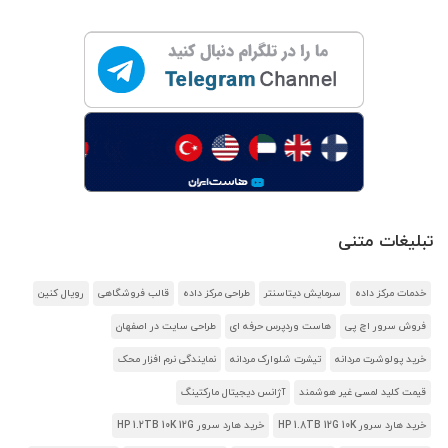
تبلیغات متنی
خدمات مرکز داده
سرمایش دیتاسنتر
طراحی مرکز داده
قالب فروشگاهی
رویال کنین
فروش سرور اچ پی
هاست وردپرس حرفه ای
طراحی سایت در اصفهان
خرید پولوشرت مردانه
تیشرت شلوارک مردانه
نمایندگی نرم افزار محک
قیمت کلید لمسی غیر هوشمند
آژانس دیجیتال مارکتینگ
خرید هارد سرور HP 1.8TB 12G 10K
خرید هارد سرور HP 1.2TB 10K 12G