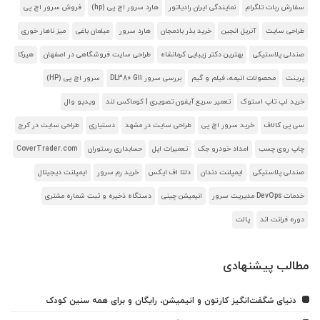
سفارش ربات تلگرام
نمایندگی ایران رادیاتور
هارد سرور اچ پی (hp)
فروش سرور اچ پی
طراحی سایت
آنریل انجین
خرید بذر بادمجان
هارد سرور
مبلمان باغی
میز ناهار خوری
صندلی پلاستیکی
بهترین دکتر زیبایی کرمانشاه
طراحی سایت فروشگاهی در اصفهان
هیرکا
پرینت
محصولات انیمه، فیلم و گیم
بررسی سرور DL380 G11
سرور اچ پی (HP)
خرید لپ تاپ استوک
تعمیر سریع آیفون تصویری | کوماکس لند
ویدیو وال
سی پی کالاف
خرید سرور اچ پی
طراحی سایت در مشهد
دستیاری
طراحی سایت در کرج
چاپ روی چسب
امداد خودرو جک
تعمیرات اپل
حسابداری رستوران
CoverTrader.com
صندلی پلاستیکی
ایمپلنت دندان
دلتا اف ایکس
خرید رم سرور
ایمپلنت دیجیتال
خدمات DevOps مدیریت سرور
انیمیشن چینی
دستگاه ذخیره و ثبت شماره مشتری
دوره فرانت اند
پالت
مطالب پیشنهادی
دنیای شگفت‌انگیز کارتون و انیمیشن، رایگان و برای همه سنین کودک