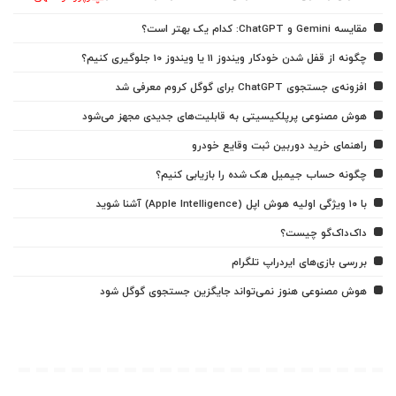
مقایسه Gemini و ChatGPT: کدام یک بهتر است؟
چگونه از قفل شدن خودکار ویندوز 11 یا ویندوز 10 جلوگیری کنیم؟
افزونه‌ی جستجوی ChatGPT برای گوگل کروم معرفی شد
هوش مصنوعی پرپلکیسیتی به قابلیت‌های جدیدی مجهز می‌شود
راهنمای خرید دوربین ثبت وقایع خودرو
چگونه حساب جیمیل هک شده را بازیابی کنیم؟
با ۱۰ ویژگی اولیه هوش اپل (Apple Intelligence) آشنا شوید
داک‌داک‌گو چیست؟
بررسی بازی‌های ایردراپ تلگرام
هوش مصنوعی هنوز نمی‌تواند جایگزین جستجوی گوگل شود