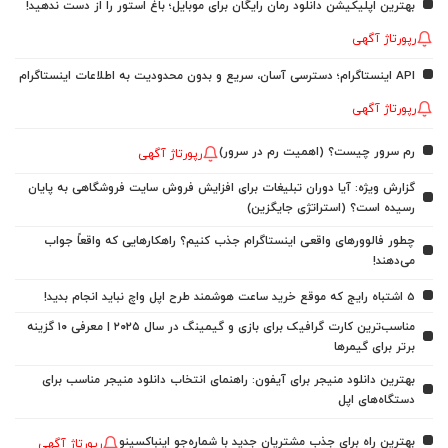
بهترین اپلیکیشن دانلود رمان رایگان برای موبایل؛ باغ استور را از دست ندهید!
رپورتاژ آگهی
API اینستاگرام؛ دسترسی آسان، سریع و بدون محدودیت به اطلاعات اینستاگرام
رپورتاژ آگهی
رم سرور چیست؟ (اهمیت رم در سرور)
رپورتاژ آگهی
گزارش ویژه: آیا دوران تبلیغات برای افزایش فروش سایت فروشگاهی به پایان
رسیده است؟ (استراتژی جایگزین)
چطور فالوورهای واقعی اینستاگرام جذب کنیم؟ راهکارهایی که واقعاً جواب
می‌دهند!
5 اشتباه رایج که موقع خرید ساعت هوشمند طرح اپل واچ نباید انجام بدید!
مناسب‌ترین کارت گرافیک برای بازی و گیمینگ در سال ۲۰۲۵ | معرفی ۱۰ گزینه
برتر برای گیمرها
بهترین دانلود منیجر برای آیفون: راهنمای انتخاب دانلود منیجر مناسب برای
دستگاه‌های اپل
بهترین راه برای جذب مشتریان جدید با شماره‌جو اینباکسینو
رپورتاژ آگهی