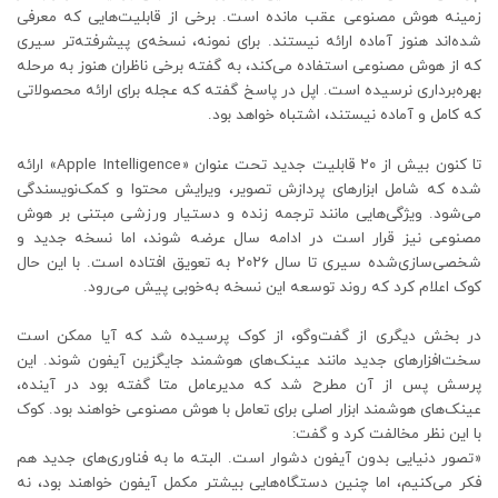
زمینه هوش مصنوعی عقب مانده است. برخی از قابلیت‌هایی که معرفی
شده‌اند هنوز آماده ارائه نیستند. برای نمونه، نسخه‌ی پیشرفته‌تر سیری
که از هوش مصنوعی استفاده می‌کند، به گفته برخی ناظران هنوز به مرحله
بهره‌برداری نرسیده است. اپل در پاسخ گفته که عجله برای ارائه محصولاتی
که کامل و آماده نیستند، اشتباه خواهد بود.
تا کنون بیش از ۲۰ قابلیت جدید تحت عنوان «Apple Intelligence» ارائه
شده که شامل ابزارهای پردازش تصویر، ویرایش محتوا و کمک‌نویسندگی
می‌شود. ویژگی‌هایی مانند ترجمه زنده و دستیار ورزشی مبتنی بر هوش
مصنوعی نیز قرار است در ادامه سال عرضه شوند، اما نسخه جدید و
شخصی‌سازی‌شده سیری تا سال ۲۰۲۶ به تعویق افتاده است. با این حال
کوک اعلام کرد که روند توسعه این نسخه به‌خوبی پیش می‌رود.
در بخش دیگری از گفت‌وگو، از کوک پرسیده شد که آیا ممکن است
سخت‌افزارهای جدید مانند عینک‌های هوشمند جایگزین آیفون شوند. این
پرسش پس از آن مطرح شد که مدیرعامل متا گفته بود در آینده،
عینک‌های هوشمند ابزار اصلی برای تعامل با هوش مصنوعی خواهند بود. کوک
با این نظر مخالفت کرد و گفت:
«تصور دنیایی بدون آیفون دشوار است. البته ما به فناوری‌های جدید هم
فکر می‌کنیم، اما چنین دستگاه‌هایی بیشتر مکمل آیفون خواهند بود، نه