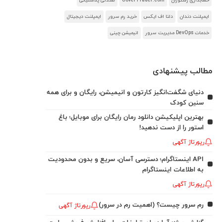
حسابداری رستوران
CoverTrader.com
صندلی پلاستیکی
ایمپلنت دندان
دلتا اف ایکس
خرید رم سرور
ایمپلنت دیجیتال
خدمات DevOps مدیریت سرور
انیمیشن چینی
مطالب پیشنهادی
دنیای شگفت‌انگیز کارتون و انیمیشن، رایگان و برای همه
سنین کودک
بهترین اپلیکیشن دانلود رمان رایگان برای موبایل؛ باغ
استور را از دست ندهید!
رپورتاژ آگهی
API اینستاگرام؛ دسترسی آسان، سریع و بدون محدودیت
به اطلاعات اینستاگرام
رپورتاژ آگهی
رم سرور چیست؟ (اهمیت رم در سرور)
رپورتاژ آگهی