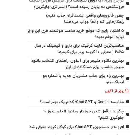
گزارش ویژه: آیا دوران تبلیغات برای افزایش فروش سایت
فروشگاهی به پایان رسیده است؟ (استراتژی جایگزین)
چطور فالوورهای واقعی اینستاگرام جذب کنیم؟
راهکارهایی که واقعاً جواب می‌دهند!
5 اشتباه رایج که موقع خرید ساعت هوشمند طرح اپل واچ
نباید انجام بدید!
مناسب‌ترین کارت گرافیک برای بازی و گیمینگ در سال
۲۰۲۵ | معرفی ۱۰ گزینه برتر برای گیمرها
بهترین دانلود منیجر برای آیفون: راهنمای انتخاب دانلود
منیجر مناسب برای دستگاه‌های اپل
بهترین راه برای جذب مشتریان جدید با شماره‌جو
اینباکسینو
رپورتاژ آگهی
مقایسه Gemini و ChatGPT: کدام یک بهتر است؟
چگونه از قفل شدن خودکار ویندوز 11 یا ویندوز 10
جلوگیری کنیم؟
افزونه‌ی جستجوی ChatGPT برای گوگل کروم معرفی شد