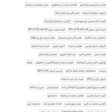
هاست وردپرس حرفه ای
طراحی سایت در اصفهان
خرید پولوشرت مردانه
تیشرت شلوارک مردانه
نمایندگی نرم افزار محک
قیمت کلید لمسی غیر هوشمند
آژانس دیجیتال مارکتینگ
خرید هارد سرور HP 1.8TB 12G 10K
خرید هارد سرور HP 1.2TB 10K 12G
سفارش ربات تلگرام
نمایندگی ایران رادیاتور
هارد سرور اچ پی (hp)
فروش سرور اچ پی
طراحی سایت
آنریل انجین
خرید بذر بادمجان
هارد سرور
مبلمان باغی
میز ناهار خوری
صندلی پلاستیکی
بهترین دکتر زیبایی کرمانشاه
طراحی سایت فروشگاهی در اصفهان
هیرکا
پرینت
محصولات انیمه، فیلم و گیم
بررسی سرور DL380 G11
سرور اچ پی (HP)
خرید لپ تاپ استوک
تعمیر سریع آیفون تصویری | کوماکس لند
ویدیو وال
سی پی کالاف
خرید سرور اچ پی
طراحی سایت در مشهد
دستیاری
طراحی سایت در کرج
چاپ روی چسب
امداد خودرو جک
تعمیرات اپل