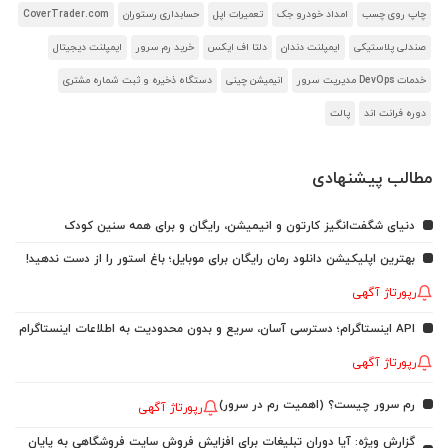
چاپ روی چسب
امداد خودرو جک
تعمیرات اپل
حسابداری رستوران
CoverTrader.com
صندلی پلاستیکی
ایمپلنت دندان
دلتا اف ایکس
خرید رم سرور
ایمپلنت دیجیتال
خدمات DevOps مدیریت سرور
انیمیشن چینی
دستگاه ذخیره و ثبت شماره مشتری
دوره فرانت اند
پالت
مطالب پیشنهادی
دنیای شگفت‌انگیز کارتون و انیمیشن، رایگان و برای همه سنین کودک
بهترین اپلیکیشن دانلود رمان رایگان برای موبایل؛ باغ استور را از دست ندهید!
رپورتاژ آگهی
API اینستاگرام؛ دسترسی آسان، سریع و بدون محدودیت به اطلاعات اینستاگرام
رپورتاژ آگهی
رم سرور چیست؟ (اهمیت رم در سرور)
رپورتاژ آگهی
گزارش ویژه: آیا دوران تبلیغات برای افزایش فروش سایت فروشگاهی به پایان