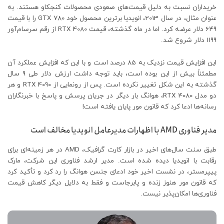
خریداران نسبت به دلیل قیمت‌های صعودی محصولات کنجکاو هستند. به
عنوان مثال، در سال 2013، انویدیا برترین محصول خود GTX 780 را با قیمت
649 دلار عرضه کرد. اما در ماه گذشته، قیمت RTX 4080 از رقم سرسام‌آور
1199 دلار شروع شد.
این افزایش قیمت نزدیک به 85 درصد است و با این که افزایش عملکرد آن
مطمئناً بیش از این بوده است، باید توجه داشت ارزش دلار طی 9 سال
گذشته به این شکل تغییر نکرده است. پس از رونمایی از RTX 4090 و هر
دو مدل RTX 4080، هوانگ بار دیگر در جریان پرسش و پاسخ با خبرنگاران
رسانه‌ها ادعا کرد که قانون مور پایان یافته است!
مدیر فناوری AMD با اظهارات مدیرعامل انویدیا مخالف است
طبق سنت سال‌های اخیر در بازار کارت گرافیک، AMD در هر زمینه‌ای برای
رقابت با انویدیا دیده شده است. مدیر ارشد فناوری این شرکت، مارک
پیپرمستر، در نشست اخیر خود ادعای جنسن هوانگ را رد کرد و تأکید کرد
که قانون مور هنوز زنده و پابرجاست و فقط به دلایل دیگر کاهش قیمت
فناوری‌ها امکان‌پذیر نیست.