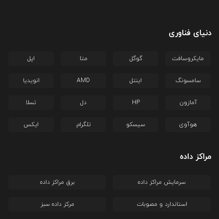
دنیای فناوری
مایکروسافت
گوگل
متا
اپل
سامسونگ
اینتل
AMD
انویدیا
آمازون
HP
دل
تسلا
هوآوی
سیسکو
تلگرام
ایکس
مراکز داده
سرمایش مراکز داده
برق مراکز داده
استاندارد و مصوبات
مرکز داده سبز