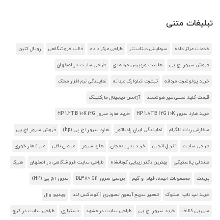
تبلیغات متنی
خدمات مرکز داده
سرمایش دیتاسنتر
طراحی مرکز داده
قالب فروشگاهی
رویال کنین
فروش سرور اچ پی
هاست وردپرس حرفه ای
طراحی سایت در اصفهان
خرید پولوشرت مردانه
تیشرت شلوارک مردانه
نمایندگی نرم افزار محک
قیمت کلید لمسی غیر هوشمند
آژانس دیجیتال مارکتینگ
خرید هارد سرور HP 1.8TB 12G 10K
خرید هارد سرور HP 1.2TB 10K 12G
سفارش ربات تلگرام
نمایندگی ایران رادیاتور
هارد سرور اچ پی (hp)
فروش سرور اچ پی
طراحی سایت
آنریل انجین
خرید بذر بادمجان
هارد سرور
مبلمان باغی
میز ناهار خوری
صندلی پلاستیکی
بهترین دکتر زیبایی کرمانشاه
طراحی سایت فروشگاهی در اصفهان
هیرکا
پرینت
محصولات انیمه، فیلم و گیم
بررسی سرور DL380 G11
سرور اچ پی (HP)
خرید لپ تاپ استوک
تعمیر سریع آیفون تصویری | کوماکس لند
ویدیو وال
سی پی کالاف
خرید سرور اچ پی
طراحی سایت در مشهد
دستیاری
طراحی سایت در کرج