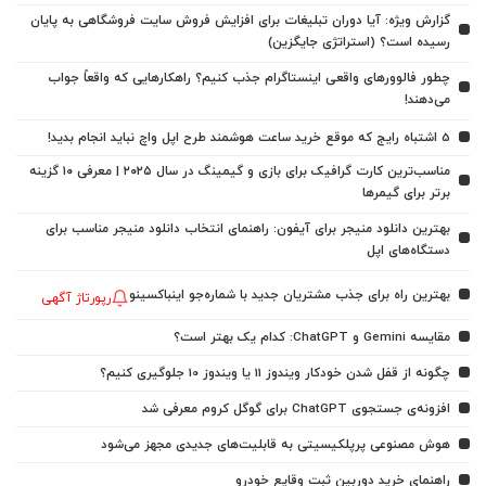
گزارش ویژه: آیا دوران تبلیغات برای افزایش فروش سایت فروشگاهی به پایان
رسیده است؟ (استراتژی جایگزین)
چطور فالوورهای واقعی اینستاگرام جذب کنیم؟ راهکارهایی که واقعاً جواب
می‌دهند!
5 اشتباه رایج که موقع خرید ساعت هوشمند طرح اپل واچ نباید انجام بدید!
مناسب‌ترین کارت گرافیک برای بازی و گیمینگ در سال ۲۰۲۵ | معرفی ۱۰ گزینه
برتر برای گیمرها
بهترین دانلود منیجر برای آیفون: راهنمای انتخاب دانلود منیجر مناسب برای
دستگاه‌های اپل
بهترین راه برای جذب مشتریان جدید با شماره‌جو اینباکسینو
رپورتاژ آگهی
مقایسه Gemini و ChatGPT: کدام یک بهتر است؟
چگونه از قفل شدن خودکار ویندوز 11 یا ویندوز 10 جلوگیری کنیم؟
افزونه‌ی جستجوی ChatGPT برای گوگل کروم معرفی شد
هوش مصنوعی پرپلکیسیتی به قابلیت‌های جدیدی مجهز می‌شود
راهنمای خرید دوربین ثبت وقایع خودرو