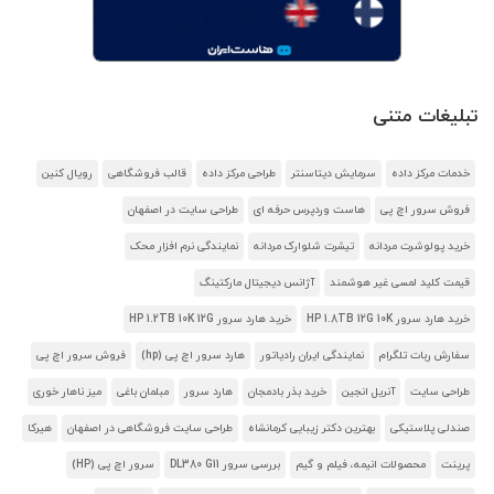
تبلیغات متنی
خدمات مرکز داده
سرمایش دیتاسنتر
طراحی مرکز داده
قالب فروشگاهی
رویال کنین
فروش سرور اچ پی
هاست وردپرس حرفه ای
طراحی سایت در اصفهان
خرید پولوشرت مردانه
تیشرت شلوارک مردانه
نمایندگی نرم افزار محک
قیمت کلید لمسی غیر هوشمند
آژانس دیجیتال مارکتینگ
خرید هارد سرور HP 1.8TB 12G 10K
خرید هارد سرور HP 1.2TB 10K 12G
سفارش ربات تلگرام
نمایندگی ایران رادیاتور
هارد سرور اچ پی (hp)
فروش سرور اچ پی
طراحی سایت
آنریل انجین
خرید بذر بادمجان
هارد سرور
مبلمان باغی
میز ناهار خوری
صندلی پلاستیکی
بهترین دکتر زیبایی کرمانشاه
طراحی سایت فروشگاهی در اصفهان
هیرکا
پرینت
محصولات انیمه، فیلم و گیم
بررسی سرور DL380 G11
سرور اچ پی (HP)