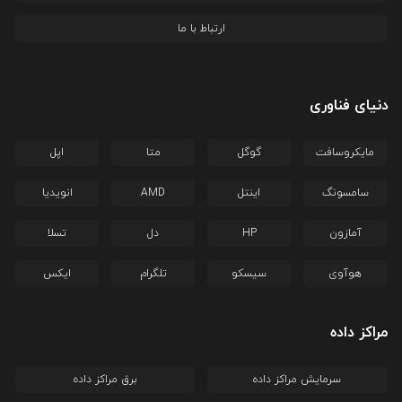
ارتباط با ما
دنیای فناوری
مایکروسافت
گوگل
متا
اپل
سامسونگ
اینتل
AMD
انویدیا
آمازون
HP
دل
تسلا
هوآوی
سیسکو
تلگرام
ایکس
مراکز داده
سرمایش مراکز داده
برق مراکز داده