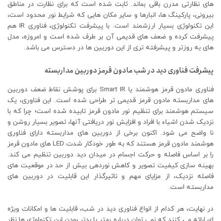
های نظارتی مدرن باقی بماند. ثابت شده است که برای نظارت در مناطق
بیرونی، پارکینگ ها، انبارها و سایر مکان هایی که شرایط نور محدود است،
این تکنولوژی بسیار ارزشمند است. با پیشرفت تکنولوژی، فناوری IR هم
پیشرفت کرده و ضعف های قدیمی آن بر طرف شده است و امروزه، مدل
های به روزتر و پیشرفته تری از این دوربین ها در دسترس می باشد.
پیشرفت فناوری دید در شب مادون قرمز دوربین مداربسته
فناوری مادون قرمز هوشمند یا Smart IR برای پوشش نقاط ضعف دوربین
های مداربسته مادون قرمز قدیمی تر طراحی شده است. این فناوری، یک
سیستم هوشمند برای تنظیم نور مادون قرمز تابیده شده است؛ چرا که با
نزدیک شدن اشیاء با افراد و افزایش نور دریافتی آنها، تصویر بسیار روشن و
نا واضح می شود. اکنون برخی از دوربین های مداربسته دارای فناوری
هوشمند مادون قرمز هستند که به طور خودکار شدت LED های مادون قرمز
را بر اساس فاصله و حرکت اجسام در میدان دید دوربین تنظیم می کند.
بهینه سازی کیفیت تصویر و کاهش نوردهی بیش از حد در موقعیت های
فاصله نزدیک، از مزایای مهم و تاثیرگذار این قابلیت در دوربین های
مداربسته است.
در نهایت، هر کدام از انواع فناوری دید در شب، قابلیت ها و امکانات ویژه
ای ارائه می کنند که نمی توان درباره بهتر یا بدتر بودن این تکنولوژی ها نظر