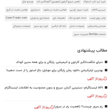
خرید لپ تاپ استوک
تعمیر سریع آیفون تصویری | کوماکس لند
ویدیو وال
سی پی کالاف
خرید سرور اچ پی
طراحی سایت در مشهد
دستیاری
طراحی سایت در کرج
چاپ روی چسب
امداد خودرو جک
تعمیرات اپل
حسابداری رستوران
CoverTrader.com
صندلی پلاستیکی
ایمپلنت دندان
دلتا اف ایکس
خرید رم سرور
ایمپلنت دیجیتال
خدمات DevOps مدیریت سرور
مطالب پیشنهادی
دنیای شگفت‌انگیز کارتون و انیمیشن، رایگان و برای همه سنین کودک
بهترین اپلیکیشن دانلود رمان رایگان برای موبایل؛ باغ استور را از دست ندهید!
رپورتاژ آگهی
API اینستاگرام؛ دسترسی آسان، سریع و بدون محدودیت به اطلاعات اینستاگرام
رپورتاژ آگهی
رم سرور چیست؟ (اهمیت رم در سرور)
رپورتاژ آگهی