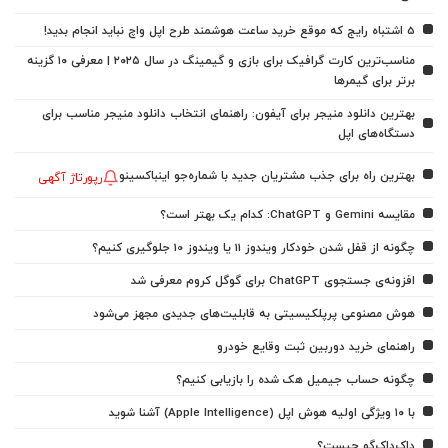
5 اشتباه رایج که موقع خرید ساعت هوشمند طرح اپل واچ نباید انجام بدید!
مناسب‌ترین کارت گرافیک برای بازی و گیمینگ در سال ۲۰۲۵ | معرفی ۱۰ گزینه
برتر برای گیمرها
بهترین دانلود منیجر برای آیفون: راهنمای انتخاب دانلود منیجر مناسب برای
دستگاه‌های اپل
بهترین راه برای جذب مشتریان جدید با شماره‌جو اینباکسینو
رپورتاژ آگهی
مقایسه Gemini و ChatGPT: کدام یک بهتر است؟
چگونه از قفل شدن خودکار ویندوز 11 یا ویندوز 10 جلوگیری کنیم؟
افزونه‌ی جستجوی ChatGPT برای گوگل کروم معرفی شد
هوش مصنوعی پرپلکیسیتی به قابلیت‌های جدیدی مجهز می‌شود
راهنمای خرید دوربین ثبت وقایع خودرو
چگونه حساب جیمیل هک شده را بازیابی کنیم؟
با ۱۰ ویژگی اولیه هوش اپل (Apple Intelligence) آشنا شوید
داک‌داک‌گو چیست؟