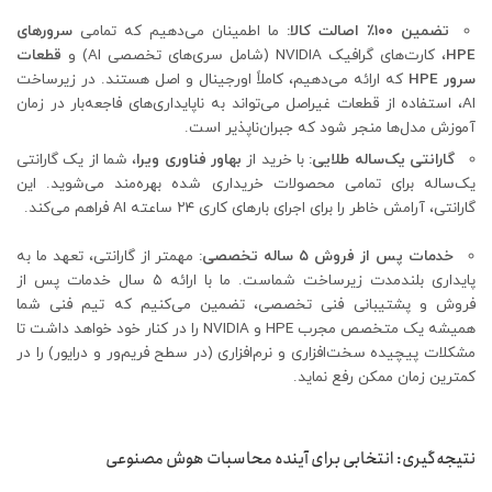
تضمین ۱۰۰٪ اصالت کالا:
ما اطمینان می‌دهیم که تمامی
سرورهای
HPE
، کارت‌های گرافیک NVIDIA (شامل سری‌های تخصصی AI) و
قطعات
سرور HPE
که ارائه می‌دهیم، کاملاً اورجینال و اصل هستند. در زیرساخت
AI، استفاده از قطعات غیراصل می‌تواند به ناپایداری‌های فاجعه‌بار در زمان
آموزش مدل‌ها منجر شود که جبران‌ناپذیر است.
گارانتی یک‌ساله طلایی:
با خرید از
بهاور فناوری ویرا
، شما از یک گارانتی
یک‌ساله برای تمامی محصولات خریداری شده بهره‌مند می‌شوید. این
گارانتی، آرامش خاطر را برای اجرای بارهای کاری ۲۴ ساعته AI فراهم می‌کند.
خدمات پس از فروش ۵ ساله تخصصی:
مهمتر از گارانتی، تعهد ما به
پایداری بلندمدت زیرساخت شماست. ما با ارائه ۵ سال خدمات پس از
فروش و پشتیبانی فنی تخصصی، تضمین می‌کنیم که تیم فنی شما
همیشه یک متخصص مجرب HPE و NVIDIA را در کنار خود خواهد داشت تا
مشکلات پیچیده سخت‌افزاری و نرم‌افزاری (در سطح فریم‌ور و درایور) را در
کمترین زمان ممکن رفع نماید.
نتیجه‌گیری: انتخابی برای آینده محاسبات هوش مصنوعی