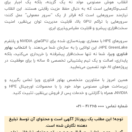
انقلاب هوش مصنوعی مولد نه یک گزینه، بلکه یک اجبار برای
کسب‌وکارهایی است که به دنبال حفظ مزیت رقابتی هستند. این انقلاب
نیازمند سرورهایی است که فراتر از یک “سرور معمولی” عمل کنند؛
سرورهایی با تراکم GPU بالا، قابلیت مدیریت توان بی‌نظیر، امنیت
سخت‌افزاری پیشرو و قابلیت مقیاس‌پذیری ابری.
سرورهای HPE با معماری بهینه‌سازی شده برای GPUهای NVIDIA و پلتفرم
HPE GreenLake، این توانایی را به سازمان شما می‌دهند. با
انتخاب بهاور
فناوری ویرا
، شما نه تنها سخت‌افزار پیشرفته را خریداری می‌کنید، بلکه
پایداری، اصالت و یک تیم پشتیبانی تخصصی ۵ ساله را برای موفقیت در
پروژه‌های AI خود تضمین می‌نمایید.
همین امروز با مشاورین متخصص بهاور فناوری ویرا تماس بگیرید و
زیرساخت هوش مصنوعی مولد خود را با محصولات اورجینال HPE و
NVIDIA، همراه با گارانتی و خدمات پس از فروش بی‌نظیر، تثبیت کنید.
شماره تماس: 000 265 41 – 021
توجه! این مطلب یک رپورتاژ آگهی است و محتوای آن توسط تبلیغ
دهنده نگارش شده است.