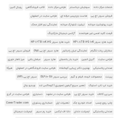
خدمات مرکز داده
سرمایش دیتاسنتر
طراحی مرکز داده
قالب فروشگاهی
رویال کنین
فروش سرور اچ پی
هاست وردپرس حرفه ای
طراحی سایت در اصفهان
خرید پولوشرت مردانه
تیشرت شلوارک مردانه
نمایندگی نرم افزار محک
قیمت کلید لمسی غیر هوشمند
آژانس دیجیتال مارکتینگ
خرید هارد سرور HP 1.8TB 12G 10K
خرید هارد سرور HP 1.2TB 10K 12G
سفارش ربات تلگرام
نمایندگی ایران رادیاتور
هارد سرور اچ پی (hp)
فروش سرور اچ پی
طراحی سایت
آنریل انجین
خرید بذر بادمجان
هارد سرور
مبلمان باغی
میز ناهار خوری
صندلی پلاستیکی
بهترین دکتر زیبایی کرمانشاه
طراحی سایت فروشگاهی در اصفهان
هیرکا
پرینت
محصولات انیمه، فیلم و گیم
بررسی سرور DL380 G11
سرور اچ پی (HP)
خرید لپ تاپ استوک
تعمیر سریع آیفون تصویری | کوماکس لند
ویدیو وال
سی پی کالاف
خرید سرور اچ پی
طراحی سایت در مشهد
دستیاری
طراحی سایت در کرج
چاپ روی چسب
امداد خودرو جک
تعمیرات اپل
حسابداری رستوران
CoverTrader.com
صندلی پلاستیکی
ایمپلنت دندان
دلتا اف ایکس
خرید رم سرور
ایمپلنت دیجیتال