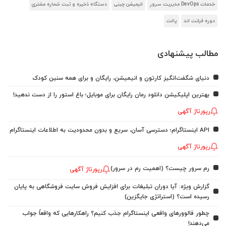
خدمات DevOps مدیریت سرور
انیمیشن چینی
دستگاه ذخیره و ثبت شماره مشتری
دوره فرانت اند
پالت
مطالب پیشنهادی
دنیای شگفت‌انگیز کارتون و انیمیشن، رایگان و برای همه سنین کودک
بهترین اپلیکیشن دانلود رمان رایگان برای موبایل؛ باغ استور را از دست ندهید!
رپورتاژ آگهی
API اینستاگرام؛ دسترسی آسان، سریع و بدون محدودیت به اطلاعات اینستاگرام
رپورتاژ آگهی
رم سرور چیست؟ (اهمیت رم در سرور)
رپورتاژ آگهی
گزارش ویژه: آیا دوران تبلیغات برای افزایش فروش سایت فروشگاهی به پایان
رسیده است؟ (استراتژی جایگزین)
چطور فالوورهای واقعی اینستاگرام جذب کنیم؟ راهکارهایی که واقعاً جواب
می‌دهند!