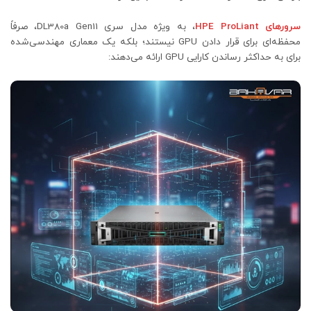
سرورهای HPE ProLiant
، به ویژه مدل‌ سری DL380a Gen11، صرفاً
محفظه‌ای برای قرار دادن GPU نیستند؛ بلکه یک معماری مهندسی‌شده
برای به حداکثر رساندن کارایی GPU ارائه می‌دهند: