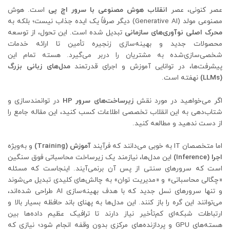
عصر کنونی، عصر
انقلاب هوش مصنوعی با سرور اچ پی
است. هوش
مصنوعی مولد (Generative AI) دیگر صرفاً یک ایده جذاب نیست؛ بلکه به
محرک اصلی نوآوری‌های سازمانی
تبدیل شده است. این تحول، از توسعه
محصولات جدید و بهینه‌سازی زنجیره تأمین تا ارائه خدمات
شخصی‌سازی‌شده به مشتریان را دربر می‌گیرد. هسته تمام این
پیشرفت‌ها، در توانایی آموزش و اجرای قدرتمند
مدل‌های زبانی بزرگ
(LLMs)
نهفته است.
اگر می‌خواهید در مورد نقش
زیرساخت‌های سرور HP
در توانمندسازی و
شتاب‌دهی به این انقلاب تخصصی اطلاعات کسب کنید، این مقاله جامع را
از دست ندهید و مطالعه کنید.
اما متخصصان IT به خوبی می‌دانند که فرآیند
آموزش (Training)
و به‌ویژه
اجرا (Inference)
این مدل‌ها، نیازمند یک زیرساخت محاسباتی فوق سنگین
است که سرورهای سنتی از پس آن برنمی‌آیند. اینجاست که مسئله
«چگالی محاسباتی» و «مدیریت توان» به چالش‌های کلیدی تبدیل می‌شوند
و تنها سرورهای نسل جدید که با هدف بهینه‌سازی AI طراحی شده‌اند،
می‌توانند این گره را باز کنند. این مدل‌ها به پهنای باند حافظه بسیار بالا و
ارتباطات شبکه‌ای کم‌تأخیر نیاز دارند تا ترافیک عظیم داده‌ها بین
هسته‌های GPU و پردازنده‌های مرکزی بدون وقفه انجام شود؛ نیازی که