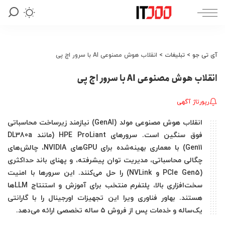
آی تی جو
>
تبلیغات
>
انقلاب هوش مصنوعی AI با سرور اچ پی
انقلاب هوش مصنوعی AI با سرور اچ پی
رپورتاژ آگهی
انقلاب هوش مصنوعی مولد (GenAI) نیازمند زیرساخت محاسباتی
فوق سنگین است. سرورهای HPE ProLiant (مانند DL380a
Gen11) با معماری بهینه‌شده برای GPUهای NVIDIA، چالش‌های
چگالی محاسباتی، مدیریت توان پیشرفته، و پهنای باند حداکثری
(PCIe Gen5 و NVLink) را حل می‌کنند. این سرورها با امنیت
سخت‌افزاری بالا، پلتفرم منتخب برای آموزش و استنتاج LLMها
هستند. بهاور فناوری ویرا این تجهیزات اورجینال را با گارانتی
یک‌ساله و خدمات پس از فروش ۵ ساله تخصصی ارائه می‌دهد.