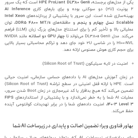
یکی از مدل‌های برجسته،
HPE ProLiant DL380 Gen11
است که یک سرور
۲ یونیت (2U) دو سوکتی بوده و برای بارهای کاری
AI Inference
بهینه‌سازی شده است. این سرور با پشتیبانی از پردازنده‌های
Intel Xeon
Scalable نسل چهارم و پنجم
و حافظه‌های
DDR5 4800 MT/s
، توان
عملیاتی بالا و تأخیر کم را برای استنتاج مدل‌های بزرگ زبان (LLM) فراهم
می‌کند. مدل DL380a Gen11 می‌تواند تا
چهار GPU دو اسلاته
مانند NVIDIA
H100-NVL را در شاسی 2U خود جای دهد و تراکم محاسباتی بسیار بالایی
برای حجم کاری هوش مصنوعی ارائه دهد.
امنیت در لایه سیلیکون (Silicon Root of Trust):
در زمان آموزش مدل‌های AI با داده‌های حساس سازمانی، امنیت حیاتی
است. HPE با ارائه قفل امنیتی در سطح تراشه (Silicon Root of Trust)
تضمین می‌کند که هیچ بدافزار یا کد غیرمجازی در زمان Boot شدن سرور،
عملیات AI شما را به خطر نمی‌اندازد و با پشتیبانی از استانداردهای
FIPS
140-3 Level 3
، امنیت داده‌های شما را در برابر تهدیدات کوانتومی آینده
حفظ می‌کند.
بهاور فناوری ویرا: تضمین اصالت و پایداری در زیرساخت AI شما
برای پیاده‌سازی زیرساخت AI که بتواند پروژه‌های حیاتی سازمانی را