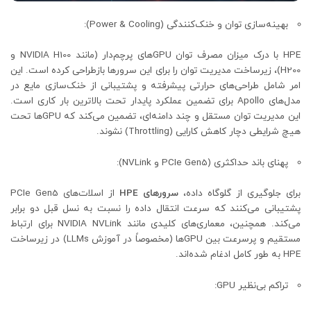
بهینه‌سازی توان و خنک‌کنندگی (Power & Cooling):
HPE با درک میزان مصرف توان GPUهای پرچم‌دار (مانند NVIDIA H100 و
H200)، زیرساخت مدیریت توان را برای این سرورها بازطراحی کرده است. این
امر شامل طراحی‌های حرارتی پیشرفته و پشتیبانی از خنک‌سازی مایع در
مدل‌های Apollo برای تضمین عملکرد پایدار تحت بالاترین بار کاری است.
این مدیریت توان مستقل و چند دامنه‌ای، تضمین می‌کند که GPUها تحت
هیچ شرایطی دچار کاهش کارایی (Throttling) نشوند.
پهنای باند حداکثری (PCIe Gen5 و NVLink):
برای جلوگیری از گلوگاه داده،
سرورهای HPE
از اسلات‌های PCIe Gen5
پشتیبانی می‌کنند که سرعت انتقال داده را نسبت به نسل قبل دو برابر
می‌کند. همچنین، معماری‌های کلیدی مانند NVIDIA NVLink برای ارتباط
مستقیم و پرسرعت بین GPUها (مخصوصاً در آموزش LLMs) در زیرساخت
HPE به طور کامل ادغام شده‌اند.
تراکم بی‌نظیر GPU: