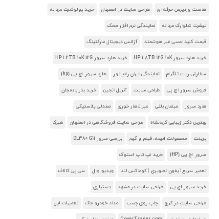
هاست وردپرس حرفه ای
طراحی سایت در اصفهان
خرید پولوشرت مردانه
تیشرت شلوارک مردانه
نمایندگی نرم افزار محک
قیمت کلید لمسی غیر هوشمند
آژانس دیجیتال مارکتینگ
خرید هارد سرور HP 1.8TB 12G 10K
خرید هارد سرور HP 1.2TB 10K 12G
سفارش ربات تلگرام
نمایندگی ایران رادیاتور
هارد سرور اچ پی (hp)
فروش سرور اچ پی
طراحی سایت
آنریل انجین
خرید بذر بادمجان
هارد سرور
مبلمان باغی
میز ناهار خوری
صندلی پلاستیکی
بهترین دکتر زیبایی کرمانشاه
طراحی سایت فروشگاهی در اصفهان
هیرکا
پرینت
محصولات انیمه، فیلم و گیم
بررسی سرور DL380 G11
سرور اچ پی (HP)
خرید لپ تاپ استوک
تعمیر سریع آیفون تصویری | کوماکس لند
ویدیو وال
سی پی کالاف
خرید سرور اچ پی
طراحی سایت در مشهد
دستیاری
طراحی سایت در کرج
چاپ روی چسب
امداد خودرو جک
تعمیرات اپل