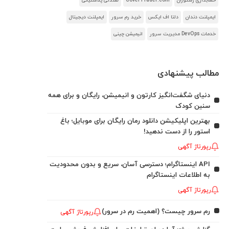
حسابداری رستوران
CoverTrader.com
صندلی پلاستیکی
ایمپلنت دندان
دلتا اف ایکس
خرید رم سرور
ایمپلنت دیجیتال
خدمات DevOps مدیریت سرور
انیمیشن چینی
مطالب پیشنهادی
دنیای شگفت‌انگیز کارتون و انیمیشن، رایگان و برای همه
سنین کودک
بهترین اپلیکیشن دانلود رمان رایگان برای موبایل؛ باغ
استور را از دست ندهید!
رپورتاژ آگهی
API اینستاگرام؛ دسترسی آسان، سریع و بدون محدودیت
به اطلاعات اینستاگرام
رپورتاژ آگهی
رم سرور چیست؟ (اهمیت رم در سرور)
رپورتاژ آگهی