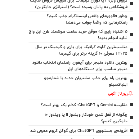
گزارش ویژه: آیا دوران تبلیغات برای افزایش فروش سایت
فروشگاهی به پایان رسیده است؟ (استراتژی جایگزین)
چطور فالوورهای واقعی اینستاگرام جذب کنیم؟
راهکارهایی که واقعاً جواب می‌دهند!
5 اشتباه رایج که موقع خرید ساعت هوشمند طرح اپل واچ
نباید انجام بدید!
مناسب‌ترین کارت گرافیک برای بازی و گیمینگ در سال
۲۰۲۵ | معرفی ۱۰ گزینه برتر برای گیمرها
بهترین دانلود منیجر برای آیفون: راهنمای انتخاب دانلود
منیجر مناسب برای دستگاه‌های اپل
بهترین راه برای جذب مشتریان جدید با شماره‌جو
اینباکسینو
رپورتاژ آگهی
مقایسه Gemini و ChatGPT: کدام یک بهتر است؟
چگونه از قفل شدن خودکار ویندوز 11 یا ویندوز 10
جلوگیری کنیم؟
افزونه‌ی جستجوی ChatGPT برای گوگل کروم معرفی شد