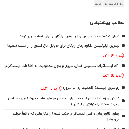
دوره فرانت اند
پالت
مطالب پیشنهادی
دنیای شگفت‌انگیز کارتون و انیمیشن، رایگان و برای همه سنین کودک
بهترین اپلیکیشن دانلود رمان رایگان برای موبایل؛ باغ استور را از دست ندهید!
رپورتاژ آگهی
API اینستاگرام؛ دسترسی آسان، سریع و بدون محدودیت به اطلاعات اینستاگرام
رپورتاژ آگهی
رم سرور چیست؟ (اهمیت رم در سرور)
رپورتاژ آگهی
گزارش ویژه: آیا دوران تبلیغات برای افزایش فروش سایت فروشگاهی به پایان
رسیده است؟ (استراتژی جایگزین)
چطور فالوورهای واقعی اینستاگرام جذب کنیم؟ راهکارهایی که واقعاً جواب
می‌دهند!