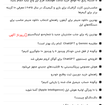
5 اشتباه رایج که موقع خرید ساعت هوشمند طرح اپل واچ نباید انجام بدید!
مناسب‌ترین کارت گرافیک برای بازی و گیمینگ در سال ۲۰۲۵ | معرفی ۱۰ گزینه
برتر برای گیمرها
بهترین دانلود منیجر برای آیفون: راهنمای انتخاب دانلود منیجر مناسب برای
دستگاه‌های اپل
بهترین راه برای جذب مشتریان جدید با شماره‌جو اینباکسینو
رپورتاژ آگهی
مقایسه Gemini و ChatGPT: کدام یک بهتر است؟
چگونه از قفل شدن خودکار ویندوز 11 یا ویندوز 10 جلوگیری کنیم؟
افزونه‌ی جستجوی ChatGPT برای گوگل کروم معرفی شد
هوش مصنوعی پرپلکیسیتی به قابلیت‌های جدیدی مجهز می‌شود
راهنمای خرید دوربین ثبت وقایع خودرو
چگونه حساب جیمیل هک شده را بازیابی کنیم؟
با ۱۰ ویژگی اولیه هوش اپل (Apple Intelligence) آشنا شوید
داک‌داک‌گو چیست؟