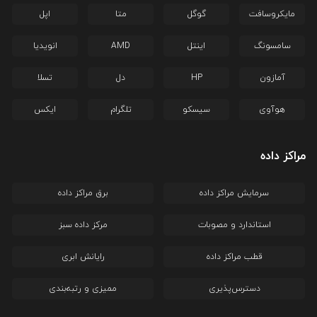
مایکروسافت
گوگل
متا
اپل
سامسونگ
اینتل
AMD
انویدیا
آمازون
HP
دل
تسلا
هوآوی
سیسکو
تلگرام
ایکس
مراکز داده
سرمایش مراکز داده
برق مراکز داده
استاندارد و مصوبات
مرکز داده سبز
قطب مراکز داده
رایانش ابری
دسترس‌پذیری
ممیزی و رتبه‌بندی