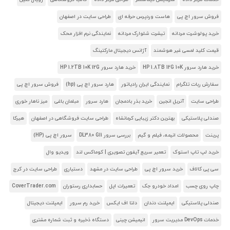
فروش سرور اچ پی
هاست وردپرس حرفه ای
طراحی سایت در اصفهان
خرید پولوشرت مردانه
تیشرت شلوارک مردانه
نمایندگی نرم افزار محک
قیمت کلید لمسی غیر هوشمند
آژانس دیجیتال مارکتینگ
خرید هارد سرور HP 1.8TB 12G 10K
خرید هارد سرور HP 1.2TB 10K 12G
سفارش ربات تلگرام
نمایندگی ایران رادیاتور
هارد سرور اچ پی (hp)
فروش سرور اچ پی
طراحی سایت
آنریل انجین
خرید بذر بادمجان
هارد سرور
مبلمان باغی
میز ناهار خوری
صندلی پلاستیکی
بهترین دکتر زیبایی کرمانشاه
طراحی سایت فروشگاهی در اصفهان
هیرکا
پرینت
محصولات انیمه، فیلم و گیم
بررسی سرور DL380 G11
سرور اچ پی (HP)
خرید لپ تاپ استوک
تعمیر سریع آیفون تصویری | کوماکس لند
ویدیو وال
سی پی کالاف
خرید سرور اچ پی
طراحی سایت در مشهد
دستیاری
طراحی سایت در کرج
چاپ روی چسب
امداد خودرو جک
تعمیرات اپل
حسابداری رستوران
CoverTrader.com
صندلی پلاستیکی
ایمپلنت دندان
دلتا اف ایکس
خرید رم سرور
ایمپلنت دیجیتال
خدمات DevOps مدیریت سرور
انیمیشن چینی
دستگاه ذخیره و ثبت شماره مشتری