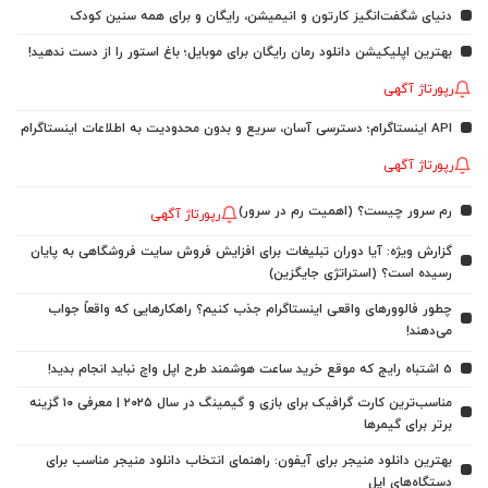
دنیای شگفت‌انگیز کارتون و انیمیشن، رایگان و برای همه سنین کودک
بهترین اپلیکیشن دانلود رمان رایگان برای موبایل؛ باغ استور را از دست ندهید!
رپورتاژ آگهی
API اینستاگرام؛ دسترسی آسان، سریع و بدون محدودیت به اطلاعات اینستاگرام
رپورتاژ آگهی
رم سرور چیست؟ (اهمیت رم در سرور)
رپورتاژ آگهی
گزارش ویژه: آیا دوران تبلیغات برای افزایش فروش سایت فروشگاهی به پایان
رسیده است؟ (استراتژی جایگزین)
چطور فالوورهای واقعی اینستاگرام جذب کنیم؟ راهکارهایی که واقعاً جواب
می‌دهند!
5 اشتباه رایج که موقع خرید ساعت هوشمند طرح اپل واچ نباید انجام بدید!
مناسب‌ترین کارت گرافیک برای بازی و گیمینگ در سال ۲۰۲۵ | معرفی ۱۰ گزینه
برتر برای گیمرها
بهترین دانلود منیجر برای آیفون: راهنمای انتخاب دانلود منیجر مناسب برای
دستگاه‌های اپل