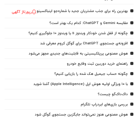
بهترین راه برای جذب مشتریان جدید با شماره‌جو اینباکسینو
رپورتاژ آگهی
مقایسه Gemini و ChatGPT: کدام یک بهتر است؟
چگونه از قفل شدن خودکار ویندوز 11 یا ویندوز 10 جلوگیری کنیم؟
افزونه‌ی جستجوی ChatGPT برای گوگل کروم معرفی شد
هوش مصنوعی پرپلکیسیتی به قابلیت‌های جدیدی مجهز می‌شود
راهنمای خرید دوربین ثبت وقایع خودرو
چگونه حساب جیمیل هک شده را بازیابی کنیم؟
با ۱۰ ویژگی اولیه هوش اپل (Apple Intelligence) آشنا شوید
داک‌داک‌گو چیست؟
بررسی بازی‌های ایردراپ تلگرام
هوش مصنوعی هنوز نمی‌تواند جایگزین جستجوی گوگل شود