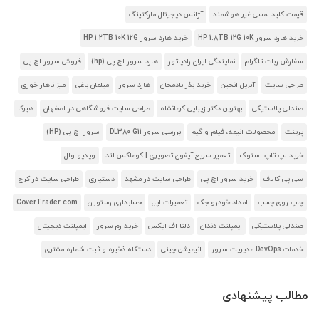
قیمت کلید لمسی غیر هوشمند
آژانس دیجیتال مارکتینگ
خرید هارد سرور HP 1.8TB 12G 10K
خرید هارد سرور HP 1.2TB 10K 12G
سفارش ربات تلگرام
نمایندگی ایران رادیاتور
هارد سرور اچ پی (hp)
فروش سرور اچ پی
طراحی سایت
آنریل انجین
خرید بذر بادمجان
هارد سرور
مبلمان باغی
میز ناهار خوری
صندلی پلاستیکی
بهترین دکتر زیبایی کرمانشاه
طراحی سایت فروشگاهی در اصفهان
هیرکا
پرینت
محصولات انیمه، فیلم و گیم
بررسی سرور DL380 G11
سرور اچ پی (HP)
خرید لپ تاپ استوک
تعمیر سریع آیفون تصویری | کوماکس لند
ویدیو وال
سی پی کالاف
خرید سرور اچ پی
طراحی سایت در مشهد
دستیاری
طراحی سایت در کرج
چاپ روی چسب
امداد خودرو جک
تعمیرات اپل
حسابداری رستوران
CoverTrader.com
صندلی پلاستیکی
ایمپلنت دندان
دلتا اف ایکس
خرید رم سرور
ایمپلنت دیجیتال
خدمات DevOps مدیریت سرور
انیمیشن چینی
دستگاه ذخیره و ثبت شماره مشتری
مطالب پیشنهادی