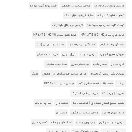
هاست وردپرس حرفه ای
طراحی سایت در اصفهان
خرید پولوشرت مردانه
تیشرت شلوارک مردانه
نمایندگی نرم افزار محک
قیمت کلید لمسی غیر هوشمند
آژانس دیجیتال مارکتینگ
خرید هارد سرور HP 1.8TB 12G 10K
خرید هارد سرور HP 1.2TB 10K 12G
سفارش ربات تلگرام
نمایندگی ایران رادیاتور
هارد سرور اچ پی (hp)
فروش سرور اچ پی
طراحی سایت
آنریل انجین
خرید بذر بادمجان
هارد سرور
مبلمان باغی
میز ناهار خوری
صندلی پلاستیکی
بهترین دکتر زیبایی کرمانشاه
طراحی سایت فروشگاهی در اصفهان
هیرکا
پرینت
محصولات انیمه، فیلم و گیم
بررسی سرور DL380 G11
سرور اچ پی (HP)
خرید لپ تاپ استوک
تعمیر سریع آیفون تصویری | کوماکس لند
ویدیو وال
سی پی کالاف
خرید سرور اچ پی
طراحی سایت در مشهد
دستیاری
طراحی سایت در کرج
چاپ روی چسب
امداد خودرو جک
تعمیرات اپل