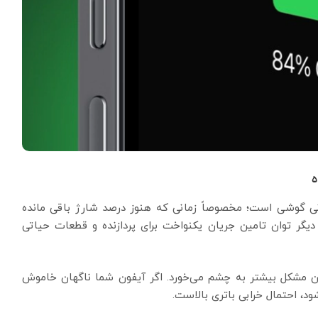
انی گوشی است؛ مخصوصاً زمانی که هنوز درصد شارژ باقی مانده
 دیگر توان تامین جریان یکنواخت برای پردازنده و قطعات حیاتی
ی مدل‌ها مانند آیفون 7، آیفون X یا آیفون 11، این مشکل بیشتر به چشم می‌خورد. اگر آیفون شما ناگهان خاموش
د، احتمال خرابی باتری بالاست.