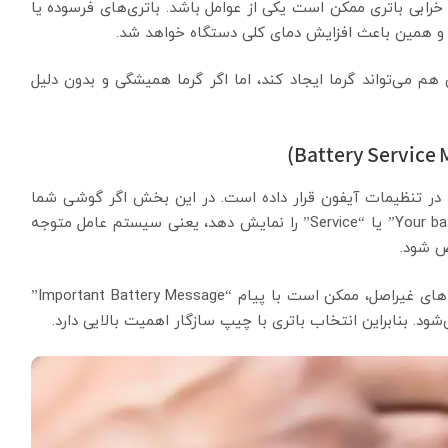
ابی باتری ممکن است یکی از عوامل باشد. باتری‌های فرسوده یا
ند و همین باعث افزایش دمای کلی دستگاه خواهد شد.
 می‌تواند گرما ایجاد کند، اما اگر گرما همیشگی و بدون دلیل
iOS 11. به بعد، اپل قابلیتی به نام Battery Health را در تنظیمات آیفون قرار داده است. در این بخش اگر گوشی شما
پیغامی مانند “Your battery’s health is significantly degraded” یا “Service” را نمایش دهد، یعنی سیستم عامل متوجه
یض شود.
در مدل‌های جدیدتر آیفون، بعد از تعویض باتری با نمونه‌های غیراصل، ممکن است با پیام “Important Battery Message”
د. بنابراین انتخاب باتری با چیپ سازگار اهمیت بالایی دارد.