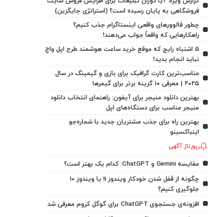
گزارش ویژه: آیا دوران تبلیغات برای افزایش فروش سایت
فروشگاهی به پایان رسیده است؟ (استراتژی جایگزین)
چطور فالوورهای واقعی اینستاگرام جذب کنیم؟
راهکارهایی که واقعاً جواب می‌دهند!
5 اشتباه رایج که موقع خرید ساعت هوشمند طرح اپل واچ
نباید انجام بدید!
مناسب‌ترین کارت گرافیک برای بازی و گیمینگ در سال
۲۰۲۵ | معرفی ۱۰ گزینه برتر برای گیمرها
بهترین دانلود منیجر برای آیفون: راهنمای انتخاب دانلود
منیجر مناسب برای دستگاه‌های اپل
بهترین راه برای جذب مشتریان جدید با شماره‌جو
اینباکسینو
رپورتاژ آگهی
مقایسه Gemini و ChatGPT: کدام یک بهتر است؟
چگونه از قفل شدن خودکار ویندوز 11 یا ویندوز 10
جلوگیری کنیم؟
افزونه‌ی جستجوی ChatGPT برای گوگل کروم معرفی شد