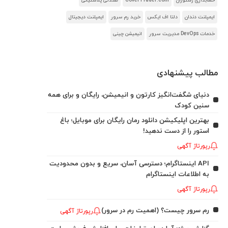
حسابداری رستوران
CoverTrader.com
صندلی پلاستیکی
ایمپلنت دندان
دلتا اف ایکس
خرید رم سرور
ایمپلنت دیجیتال
خدمات DevOps مدیریت سرور
انیمیشن چینی
مطالب پیشنهادی
دنیای شگفت‌انگیز کارتون و انیمیشن، رایگان و برای همه
سنین کودک
بهترین اپلیکیشن دانلود رمان رایگان برای موبایل؛ باغ
استور را از دست ندهید!
رپورتاژ آگهی
API اینستاگرام؛ دسترسی آسان، سریع و بدون محدودیت
به اطلاعات اینستاگرام
رپورتاژ آگهی
رم سرور چیست؟ (اهمیت رم در سرور)
رپورتاژ آگهی