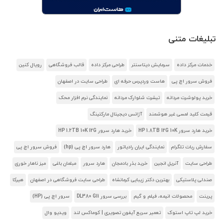
تبلیغات متنی
خدمات مرکز داده
سرمایش دیتاسنتر
طراحی مرکز داده
قالب فروشگاهی
رویال کنین
فروش سرور اچ پی
هاست وردپرس حرفه ای
طراحی سایت در اصفهان
خرید پولوشرت مردانه
تیشرت شلوارک مردانه
نمایندگی نرم افزار محک
قیمت کلید لمسی غیر هوشمند
آژانس دیجیتال مارکتینگ
خرید هارد سرور HP 1.8TB 12G 10K
خرید هارد سرور HP 1.2TB 10K 12G
سفارش ربات تلگرام
نمایندگی ایران رادیاتور
هارد سرور اچ پی (hp)
فروش سرور اچ پی
طراحی سایت
آنریل انجین
خرید بذر بادمجان
هارد سرور
مبلمان باغی
میز ناهار خوری
صندلی پلاستیکی
بهترین دکتر زیبایی کرمانشاه
طراحی سایت فروشگاهی در اصفهان
هیرکا
پرینت
محصولات انیمه، فیلم و گیم
بررسی سرور DL380 G11
سرور اچ پی (HP)
خرید لپ تاپ استوک
تعمیر سریع آیفون تصویری | کوماکس لند
ویدیو وال