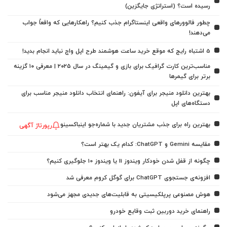
رسیده است؟ (استراتژی جایگزین)
چطور فالوورهای واقعی اینستاگرام جذب کنیم؟ راهکارهایی که واقعاً جواب
می‌دهند!
5 اشتباه رایج که موقع خرید ساعت هوشمند طرح اپل واچ نباید انجام بدید!
مناسب‌ترین کارت گرافیک برای بازی و گیمینگ در سال ۲۰۲۵ | معرفی ۱۰ گزینه
برتر برای گیمرها
بهترین دانلود منیجر برای آیفون: راهنمای انتخاب دانلود منیجر مناسب برای
دستگاه‌های اپل
بهترین راه برای جذب مشتریان جدید با شماره‌جو اینباکسینو
رپورتاژ آگهی
مقایسه Gemini و ChatGPT: کدام یک بهتر است؟
چگونه از قفل شدن خودکار ویندوز 11 یا ویندوز 10 جلوگیری کنیم؟
افزونه‌ی جستجوی ChatGPT برای گوگل کروم معرفی شد
هوش مصنوعی پرپلکیسیتی به قابلیت‌های جدیدی مجهز می‌شود
راهنمای خرید دوربین ثبت وقایع خودرو