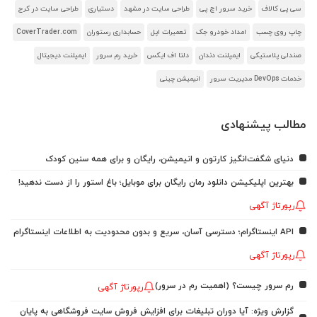
سی پی کالاف
خرید سرور اچ پی
طراحی سایت در مشهد
دستیاری
طراحی سایت در کرج
چاپ روی چسب
امداد خودرو جک
تعمیرات اپل
حسابداری رستوران
CoverTrader.com
صندلی پلاستیکی
ایمپلنت دندان
دلتا اف ایکس
خرید رم سرور
ایمپلنت دیجیتال
خدمات DevOps مدیریت سرور
انیمیشن چینی
مطالب پیشنهادی
دنیای شگفت‌انگیز کارتون و انیمیشن، رایگان و برای همه سنین کودک
بهترین اپلیکیشن دانلود رمان رایگان برای موبایل؛ باغ استور را از دست ندهید!
رپورتاژ آگهی
API اینستاگرام؛ دسترسی آسان، سریع و بدون محدودیت به اطلاعات اینستاگرام
رپورتاژ آگهی
رم سرور چیست؟ (اهمیت رم در سرور)
رپورتاژ آگهی
گزارش ویژه: آیا دوران تبلیغات برای افزایش فروش سایت فروشگاهی به پایان