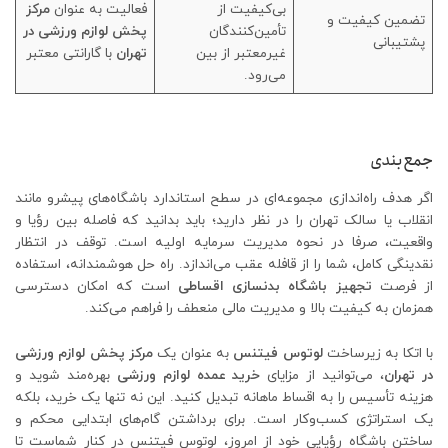
بی‌کیفیت از
فعالیت به عنوان
مرکز
تضمین کیفیت و
تأمین‌کنندگان
پخش لوازم ورزشی در
پشتیبانی
غیرمعتبر از بین
تهران
با گارانتی معتبر
می‌رود.
جمع‌بندی
اگر هدف راه‌اندازی مجموعه‌ای در سطح استاندارد باشگاه‌های پیشرو مانند
انقلاب یا سالک تهران را در نظر دارید؛ باید بدانید که فاصله بین رؤیا و
واقعیت، صرفا در نحوه مدیریت سرمایه اولیه است. توقف در انتظار
نقدینگی کامل، شما را از قافله عقب می‌اندازد. راه حل هوشمندانه، استفاده
از فرصت
تجهیز باشگاه بدنسازی اقساطی
است که امکان دسترسی
همزمان به کیفیت بالا و مدیریت مالی منعطف را فراهم می‌کند.
با اتکا به زیرساخت
لوتوس فیتنس
به عنوان یک
مرکز پخش لوازم ورزشی
در تهران
، می‌توانید از مزایای
خرید عمده لوازم ورزشی
بهره‌مند شوید و
هزینه تأسیس را به اقساط ماهانه تبدیل کنید. این نه تنها یک خرید، بلکه
یک استراتژی کسب‌وکار است. برای برداشتن گام‌های ابتدایی محکم و
ساختن باشگاه رؤیایی خود از امروز، لوتوس فیتنس در کنار شماست تا