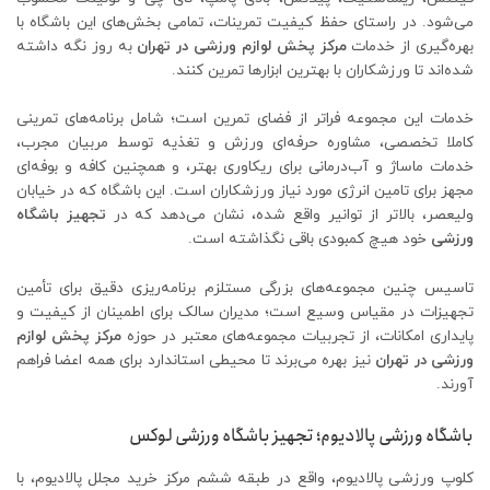
می‌شود. در راستای حفظ کیفیت تمرینات، تمامی بخش‌های این باشگاه با
بهره‌گیری از خدمات
مرکز پخش لوازم ورزشی در تهران
به‌ روز نگه داشته
شده‌اند تا ورزشکاران با بهترین ابزارها تمرین کنند.
خدمات این مجموعه فراتر از فضای تمرین است؛ شامل برنامه‌های تمرینی
کاملا تخصصی، مشاوره حرفه‌ای ورزش و تغذیه توسط مربیان مجرب،
خدمات ماساژ و آب‌درمانی برای ریکاوری بهتر، و همچنین کافه و بوفه‌ای
مجهز برای تامین انرژی مورد نیاز ورزشکاران است. این باشگاه که در خیابان
ولیعصر، بالاتر از توانیر واقع شده، نشان می‌دهد که در
تجهیز باشگاه
ورزشی
خود هیچ کمبودی باقی نگذاشته است.
تاسیس چنین مجموعه‌های بزرگی مستلزم برنامه‌ریزی دقیق برای تأمین
تجهیزات در مقیاس وسیع است؛ مدیران سالک برای اطمینان از کیفیت و
پایداری امکانات، از تجربیات مجموعه‌های معتبر در حوزه
مرکز پخش لوازم
ورزشی در تهران
نیز بهره می‌برند تا محیطی استاندارد برای همه اعضا فراهم
آورند.
باشگاه ورزشی پالادیوم؛ تجهیز باشگاه ورزشی لوکس
کلوپ ورزشی پالادیوم، واقع در طبقه ششم مرکز خرید مجلل پالادیوم، با