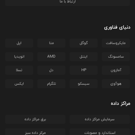
ارتباط با ما
دنیای فناوری
مایکروسافت
گوگل
متا
اپل
سامسونگ
اینتل
AMD
انویدیا
آمازون
HP
دل
تسلا
هوآوی
سیسکو
تلگرام
ایکس
مراکز داده
سرمایش مراکز داده
برق مراکز داده
استاندارد و مصوبات
مرکز داده سبز