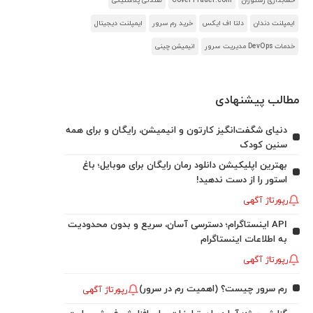
حسابداری رستوران
CoverTrader.com
صندلی پلاستیکی
ایمپلنت دندان
دلتا اف ایکس
خرید رم سرور
ایمپلنت دیجیتال
خدمات DevOps مدیریت سرور
انیمیشن چینی
مطالب پیشنهادی
دنیای شگفت‌انگیز کارتون و انیمیشن، رایگان و برای همه
سنین کودک
بهترین اپلیکیشن دانلود رمان رایگان برای موبایل؛ باغ
استور را از دست ندهید!
رپورتاژ آگهی
API اینستاگرام؛ دسترسی آسان، سریع و بدون محدودیت
به اطلاعات اینستاگرام
رپورتاژ آگهی
رم سرور چیست؟ (اهمیت رم در سرور)
رپورتاژ آگهی