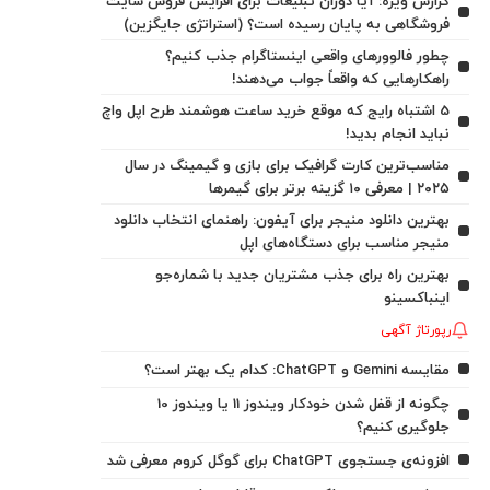
گزارش ویژه: آیا دوران تبلیغات برای افزایش فروش سایت
فروشگاهی به پایان رسیده است؟ (استراتژی جایگزین)
چطور فالوورهای واقعی اینستاگرام جذب کنیم؟
راهکارهایی که واقعاً جواب می‌دهند!
5 اشتباه رایج که موقع خرید ساعت هوشمند طرح اپل واچ
نباید انجام بدید!
مناسب‌ترین کارت گرافیک برای بازی و گیمینگ در سال
۲۰۲۵ | معرفی ۱۰ گزینه برتر برای گیمرها
بهترین دانلود منیجر برای آیفون: راهنمای انتخاب دانلود
منیجر مناسب برای دستگاه‌های اپل
بهترین راه برای جذب مشتریان جدید با شماره‌جو
اینباکسینو
رپورتاژ آگهی
مقایسه Gemini و ChatGPT: کدام یک بهتر است؟
چگونه از قفل شدن خودکار ویندوز 11 یا ویندوز 10
جلوگیری کنیم؟
افزونه‌ی جستجوی ChatGPT برای گوگل کروم معرفی شد