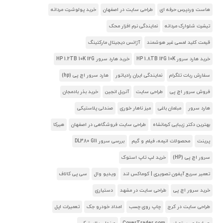
هاست وردپرس حرفه ای
طراحی سایت در اصفهان
خرید پولوشرت مردانه
تیشرت شلوارک مردانه
نمایندگی نرم افزار محک
قیمت کلید لمسی غیر هوشمند
آژانس دیجیتال مارکتینگ
خرید هارد سرور HP 1.8TB 12G 10K
خرید هارد سرور HP 1.2TB 10K 12G
سفارش ربات تلگرام
نمایندگی ایران رادیاتور
هارد سرور اچ پی (hp)
فروش سرور اچ پی
طراحی سایت
آنریل انجین
خرید بذر بادمجان
هارد سرور
مبلمان باغی
میز ناهار خوری
صندلی پلاستیکی
بهترین دکتر زیبایی کرمانشاه
طراحی سایت فروشگاهی در اصفهان
هیرکا
پرینت
محصولات انیمه، فیلم و گیم
بررسی سرور DL380 G11
سرور اچ پی (HP)
خرید لپ تاپ استوک
تعمیر سریع آیفون تصویری | کوماکس لند
ویدیو وال
سی پی کالاف
خرید سرور اچ پی
طراحی سایت در مشهد
دستیاری
طراحی سایت در کرج
چاپ روی چسب
امداد خودرو جک
تعمیرات اپل