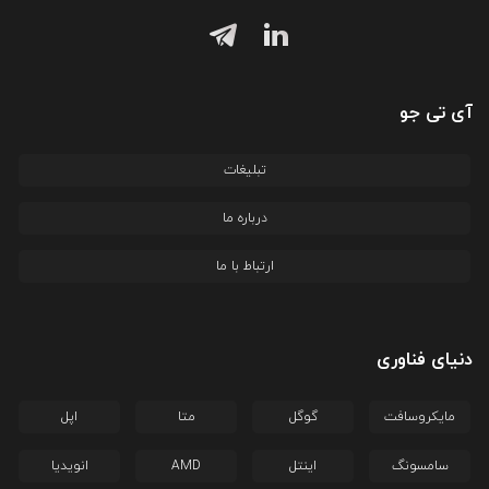
آی تی جو
تبلیغات
درباره ما
ارتباط با ما
دنیای فناوری
مایکروسافت
گوگل
متا
اپل
سامسونگ
اینتل
AMD
انویدیا