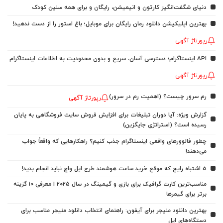
دنیای شگفت‌انگیز کارتون و انیمیشن، رایگان و برای همه سنین کودک
بهترین اپلیکیشن دانلود رمان رایگان برای موبایل؛ باغ استور را از دست ندهید!
رپورتاژ آگهی
API اینستاگرام؛ دسترسی آسان، سریع و بدون محدودیت به اطلاعات اینستاگرام
رپورتاژ آگهی
رم سرور چیست؟ (اهمیت رم در سرور)
رپورتاژ آگهی
گزارش ویژه: آیا دوران تبلیغات برای افزایش فروش سایت فروشگاهی به پایان
رسیده است؟ (استراتژی جایگزین)
چطور فالوورهای واقعی اینستاگرام جذب کنیم؟ راهکارهایی که واقعاً جواب
می‌دهند!
5 اشتباه رایج که موقع خرید ساعت هوشمند طرح اپل واچ نباید انجام بدید!
مناسب‌ترین کارت گرافیک برای بازی و گیمینگ در سال ۲۰۲۵ | معرفی ۱۰ گزینه
برتر برای گیمرها
بهترین دانلود منیجر برای آیفون: راهنمای انتخاب دانلود منیجر مناسب برای
دستگاه‌های اپل