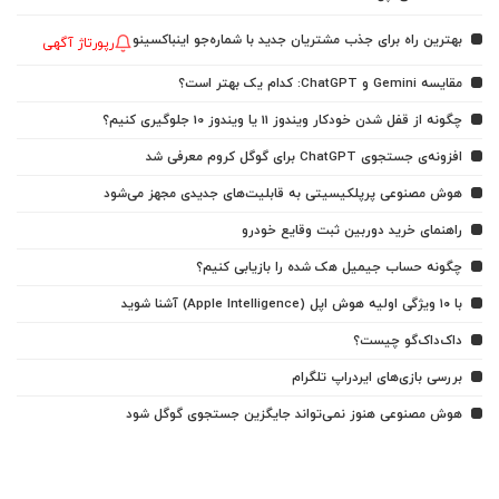
بهترین راه برای جذب مشتریان جدید با شماره‌جو اینباکسینو
رپورتاژ آگهی
مقایسه Gemini و ChatGPT: کدام یک بهتر است؟
چگونه از قفل شدن خودکار ویندوز 11 یا ویندوز 10 جلوگیری کنیم؟
افزونه‌ی جستجوی ChatGPT برای گوگل کروم معرفی شد
هوش مصنوعی پرپلکیسیتی به قابلیت‌های جدیدی مجهز می‌شود
راهنمای خرید دوربین ثبت وقایع خودرو
چگونه حساب جیمیل هک شده را بازیابی کنیم؟
با ۱۰ ویژگی اولیه هوش اپل (Apple Intelligence) آشنا شوید
داک‌داک‌گو چیست؟
بررسی بازی‌های ایردراپ تلگرام
هوش مصنوعی هنوز نمی‌تواند جایگزین جستجوی گوگل شود