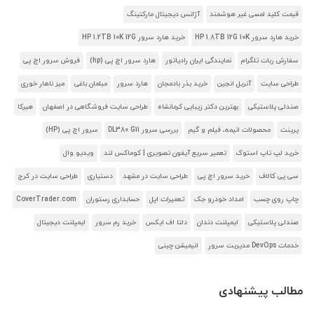
قیمت کلید لمسی غیر هوشمند
آژانس دیجیتال مارکتینگ
خرید هارد سرور HP 1.8TB 12G 10K
خرید هارد سرور HP 1.2TB 10K 12G
سفارش ربات تلگرام
نمایندگی ایران رادیاتور
هارد سرور اچ پی (hp)
فروش سرور اچ پی
طراحی سایت
آنریل انجین
خرید بذر بادمجان
هارد سرور
مبلمان باغی
میز ناهار خوری
صندلی پلاستیکی
بهترین دکتر زیبایی کرمانشاه
طراحی سایت فروشگاهی در اصفهان
هیرکا
پرینت
محصولات انیمه، فیلم و گیم
بررسی سرور DL380 G11
سرور اچ پی (HP)
خرید لپ تاپ استوک
تعمیر سریع آیفون تصویری | کوماکس لند
ویدیو وال
سی پی کالاف
خرید سرور اچ پی
طراحی سایت در مشهد
دستیاری
طراحی سایت در کرج
چاپ روی چسب
امداد خودرو جک
تعمیرات اپل
حسابداری رستوران
CoverTrader.com
صندلی پلاستیکی
ایمپلنت دندان
دلتا اف ایکس
خرید رم سرور
ایمپلنت دیجیتال
خدمات DevOps مدیریت سرور
انیمیشن چینی
مطالب پیشنهادی