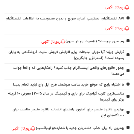
رپورتاژ آگهی
API اینستاگرام؛ دسترسی آسان، سریع و بدون محدودیت به اطلاعات اینستاگرام
رپورتاژ آگهی
رم سرور چیست؟ (اهمیت رم در سرور)
رپورتاژ آگهی
گزارش ویژه: آیا دوران تبلیغات برای افزایش فروش سایت فروشگاهی به پایان
رسیده است؟ (استراتژی جایگزین)
چطور فالوورهای واقعی اینستاگرام جذب کنیم؟ راهکارهایی که واقعاً جواب
می‌دهند!
5 اشتباه رایج که موقع خرید ساعت هوشمند طرح اپل واچ نباید انجام بدید!
مناسب‌ترین کارت گرافیک برای بازی و گیمینگ در سال ۲۰۲۵ | معرفی ۱۰ گزینه
برتر برای گیمرها
بهترین دانلود منیجر برای آیفون: راهنمای انتخاب دانلود منیجر مناسب برای
دستگاه‌های اپل
بهترین راه برای جذب مشتریان جدید با شماره‌جو اینباکسینو
رپورتاژ آگهی