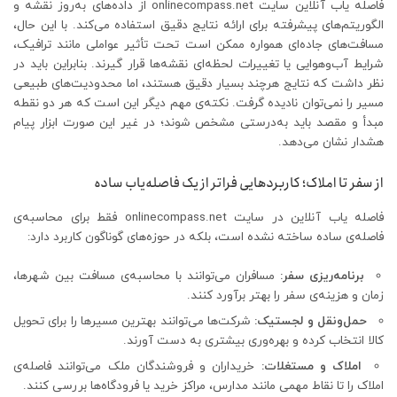
فاصله یاب آنلاین سایت onlinecompass.net از داده‌های به‌روز نقشه و
الگوریتم‌های پیشرفته برای ارائه نتایج دقیق استفاده می‌کند. با این حال،
مسافت‌های جاده‌ای همواره ممکن است تحت تأثیر عواملی مانند ترافیک،
شرایط آب‌وهوایی یا تغییرات لحظه‌ای نقشه‌ها قرار گیرند. بنابراین باید در
نظر داشت که نتایج هرچند بسیار دقیق هستند، اما محدودیت‌های طبیعی
مسیر را نمی‌توان نادیده گرفت. نکته‌ی مهم دیگر این است که هر دو نقطه
مبدأ و مقصد باید به‌درستی مشخص شوند؛ در غیر این صورت ابزار پیام
هشدار نشان می‌دهد.
از سفر تا املاک؛ کاربردهایی فراتر از یک فاصله‌یاب ساده
فاصله یاب آنلاین در سایت onlinecompass.net فقط برای محاسبه‌ی
فاصله‌ی ساده ساخته نشده است، بلکه در حوزه‌های گوناگون کاربرد دارد:
برنامه‌ریزی سفر
:
مسافران می‌توانند با محاسبه‌ی مسافت بین شهرها،
زمان و هزینه‌ی سفر را بهتر برآورد کنند.
حمل‌ونقل و لجستیک
:
شرکت‌ها می‌توانند بهترین مسیرها را برای تحویل
کالا انتخاب کرده و بهره‌وری بیشتری به دست آورند.
املاک و مستغلات
:
خریداران و فروشندگان ملک می‌توانند فاصله‌ی
املاک را تا نقاط مهمی مانند مدارس، مراکز خرید یا فرودگاه‌ها بررسی کنند.