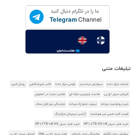
تبلیغات متنی
خدمات مرکز داده
سرمایش دیتاسنتر
طراحی مرکز داده
قالب فروشگاهی
رویال کنین
فروش سرور اچ پی
هاست وردپرس حرفه ای
طراحی سایت در اصفهان
خرید پولوشرت مردانه
تیشرت شلوارک مردانه
نمایندگی نرم افزار محک
قیمت کلید لمسی غیر هوشمند
آژانس دیجیتال مارکتینگ
خرید هارد سرور HP 1.8TB 12G 10K
خرید هارد سرور HP 1.2TB 10K 12G
سفارش ربات تلگرام
نمایندگی ایران رادیاتور
هارد سرور اچ پی (hp)
فروش سرور اچ پی