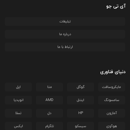
آی تی جو
تبلیغات
درباره ما
ارتباط با ما
دنیای فناوری
مایکروسافت
گوگل
متا
اپل
سامسونگ
اینتل
AMD
انویدیا
آمازون
HP
دل
تسلا
هوآوی
سیسکو
تلگرام
ایکس