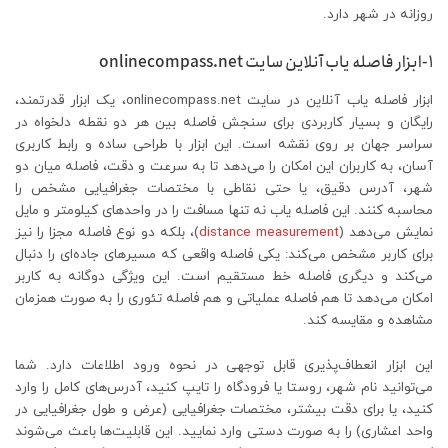
روزانه در شهر دارد.
1-ابزار فاصله یاب آنلاین سایت onlinecompass.net
ابزار فاصله یاب آنلاین در سایت onlinecompass.net، یک ابزار قدرتمند،
رایگان و بسیار کاربردی برای سنجش فاصله بین هر دو نقطه دلخواه در
سراسر جهان بر روی نقشه است. این ابزار با طراحی ساده و رابط کاربری
آسان، به کاربران این امکان را می‌دهد تا به سرعت و دقت، فاصله میان دو
شهر، آدرس دقیق، یا حتی نقاطی با مختصات جغرافیایی مشخص را
محاسبه کنند. این فاصله یاب نه تنها مسافت را در واحدهای کیلومتر و مایل
نمایش می‌دهد (
distance measurement
)، بلکه دو نوع فاصله مجزا را نیز
برای کاربر مشخص می‌کند: یکی فاصله واقعی که مسیرهای جاده‌ای را دنبال
می‌کند و دیگری فاصله خط مستقیم است. این ویژگی دوگانه به کاربر
امکان می‌دهد تا هم فاصله عملیاتی و هم فاصله تئوری را به صورت همزمان
مشاهده و مقایسه کند.
این ابزار انعطاف‌پذیری قابل توجهی در نحوه ورود اطلاعات دارد. شما
می‌توانید نام شهر، روستا یا فرودگاه را تایپ کنید، آدرس‌های کامل را وارد
کنید، یا برای دقت بیشتر، مختصات جغرافیایی (عرض و طول جغرافیایی در
واحد اعشاری) را به صورت دستی وارد نمایید. این قابلیت‌ها باعث می‌شوند