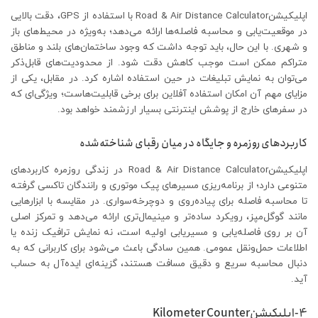
اپلیکیشنRoad & Air Distance Calculator با استفاده از GPS، دقت بالایی
در موقعیت‌یابی و محاسبه فاصله‌ها ارائه می‌دهد؛ به‌ویژه در محیط‌های باز
و شهری. با این حال، باید توجه داشت که وجود ساختمان‌های بلند و مناطق
متراکم ممکن است موجب کاهش دقت شود. از محدودیت‌های قابل‌ذکر
می‌توان به نمایش تبلیغات در حین استفاده اشاره کرد. در مقابل، یکی از
مزایای مهم آن امکان استفاده آفلاین برای برخی قابلیت‌هاست؛ ویژگی‌ای که
در سفرهای خارج از پوشش اینترنتی بسیار ارزشمند خواهد بود.
کاربردهای روزمره و جایگاه در میان رقبای شناخته‌شده
اپلیکیشنRoad & Air Distance Calculator در زندگی روزمره کاربردهای
متنوعی دارد؛ از برنامه‌ریزی مسیرهای پیک موتوری و رانندگان تاکسی گرفته
تا محاسبه فاصله برای پیاده‌روی و دوچرخه‌سواری. در مقایسه با ابزارهایی
مانند گوگل‌مپز، رویکرد ساده‌تر و مینیمال‌تری ارائه می‌دهد و تمرکز اصلی
آن بر روی فاصله‌یابی و مسیریابی اولیه است، نه نمایش ترافیک زنده یا
اطلاعات حمل‌ونقل عمومی. همین سادگی باعث می‌شود برای کاربرانی که به
دنبال محاسبه سریع و دقیق مسافت هستند، گزینه‌ای ایده‌آل به حساب
آید.
4-اپلیکیشنKilometer Counter