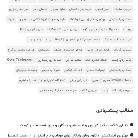
طراحی سایت
آنریل انجین
خرید بذر بادمجان
هارد سرور
مبلمان باغی
میز ناهار خوری
صندلی پلاستیکی
بهترین دکتر زیبایی کرمانشاه
طراحی سایت فروشگاهی در اصفهان
هیرکا
پرینت
محصولات انیمه، فیلم و گیم
بررسی سرور DL380 G11
سرور اچ پی (HP)
خرید لپ تاپ استوک
تعمیر سریع آیفون تصویری | کوماکس لند
ویدیو وال
سی پی کالاف
خرید سرور اچ پی
طراحی سایت در مشهد
دستیاری
طراحی سایت در کرج
چاپ روی چسب
امداد خودرو جک
تعمیرات اپل
حسابداری رستوران
CoverTrader.com
صندلی پلاستیکی
ایمپلنت دندان
دلتا اف ایکس
خرید رم سرور
ایمپلنت دیجیتال
خدمات DevOps مدیریت سرور
انیمیشن چینی
دستگاه ذخیره و ثبت شماره مشتری
دوره فرانت اند
پالت
سی پی کالاف
موسسات مجاز اعزام دانشجو
مطالب پیشنهادی
دنیای شگفت‌انگیز کارتون و انیمیشن، رایگان و برای همه سنین کودک
بهترین اپلیکیشن دانلود رمان رایگان برای موبایل؛ باغ استور را از دست ندهید!