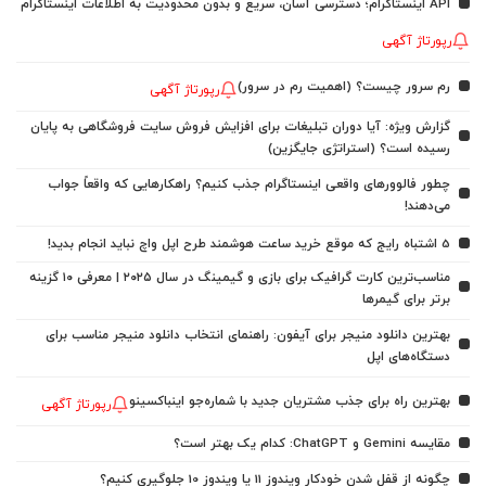
API اینستاگرام؛ دسترسی آسان، سریع و بدون محدودیت به اطلاعات اینستاگرام
رپورتاژ آگهی
رم سرور چیست؟ (اهمیت رم در سرور)
رپورتاژ آگهی
گزارش ویژه: آیا دوران تبلیغات برای افزایش فروش سایت فروشگاهی به پایان
رسیده است؟ (استراتژی جایگزین)
چطور فالوورهای واقعی اینستاگرام جذب کنیم؟ راهکارهایی که واقعاً جواب
می‌دهند!
5 اشتباه رایج که موقع خرید ساعت هوشمند طرح اپل واچ نباید انجام بدید!
مناسب‌ترین کارت گرافیک برای بازی و گیمینگ در سال ۲۰۲۵ | معرفی ۱۰ گزینه
برتر برای گیمرها
بهترین دانلود منیجر برای آیفون: راهنمای انتخاب دانلود منیجر مناسب برای
دستگاه‌های اپل
بهترین راه برای جذب مشتریان جدید با شماره‌جو اینباکسینو
رپورتاژ آگهی
مقایسه Gemini و ChatGPT: کدام یک بهتر است؟
چگونه از قفل شدن خودکار ویندوز 11 یا ویندوز 10 جلوگیری کنیم؟