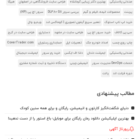
صندلی پلاستیکی
بهترین دکتر زیبایی کرمانشاه
طراحی سایت فروشگاهی در اصفهان
هیرکا
پرینت
محصولات انیمه، فیلم و گیم
بررسی سرور DL380 G11
سرور اچ پی (HP)
خرید لپ تاپ استوک
تعمیر سریع آیفون تصویری | کوماکس لند
ویدیو وال
سی پی کالاف
خرید سرور اچ پی
طراحی سایت در مشهد
دستیاری
طراحی سایت در کرج
چاپ روی چسب
امداد خودرو جک
تعمیرات اپل
حسابداری رستوران
CoverTrader.com
صندلی پلاستیکی
ایمپلنت دندان
دلتا اف ایکس
خرید رم سرور
ایمپلنت دیجیتال
خدمات DevOps مدیریت سرور
انیمیشن چینی
دستگاه ذخیره و ثبت شماره مشتری
دوره فرانت اند
پالت
مطالب پیشنهادی
دنیای شگفت‌انگیز کارتون و انیمیشن، رایگان و برای همه سنین کودک
بهترین اپلیکیشن دانلود رمان رایگان برای موبایل؛ باغ استور را از دست ندهید!
رپورتاژ آگهی