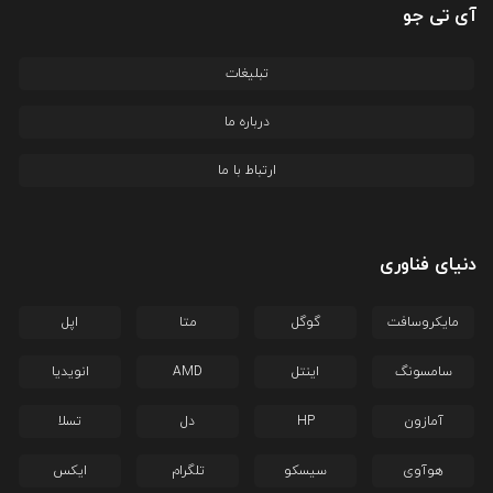
آی تی جو
تبلیغات
درباره ما
ارتباط با ما
دنیای فناوری
مایکروسافت
گوگل
متا
اپل
سامسونگ
اینتل
AMD
انویدیا
آمازون
HP
دل
تسلا
هوآوی
سیسکو
تلگرام
ایکس