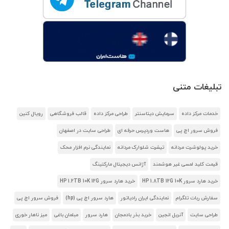
تبلیغات متنی
خدمات مرکز داده
سرمایش دیتاسنتر
طراحی مرکز داده
قالب فروشگاهی
رویال کنین
فروش سرور اچ پی
هاست وردپرس حرفه ای
طراحی سایت در اصفهان
خرید پولوشرت مردانه
تیشرت شلوارک مردانه
نمایندگی نرم افزار محک
قیمت کلید لمسی غیر هوشمند
آژانس دیجیتال مارکتینگ
خرید هارد سرور HP 1.8TB 12G 10K
خرید هارد سرور HP 1.2TB 10K 12G
سفارش ربات تلگرام
نمایندگی ایران رادیاتور
هارد سرور اچ پی (hp)
فروش سرور اچ پی
طراحی سایت
آنریل انجین
خرید بذر بادمجان
هارد سرور
مبلمان باغی
میز ناهار خوری