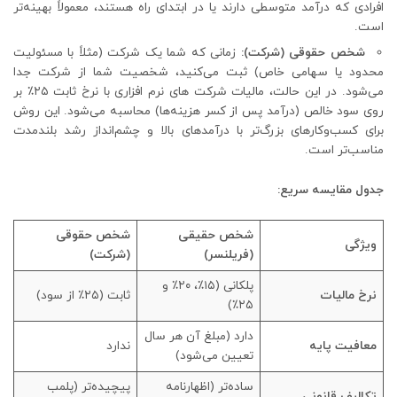
افرادی که درآمد متوسطی دارند یا در ابتدای راه هستند، معمولاً بهینه‌تر
است.
شخص حقوقی (شرکت):
زمانی که شما یک شرکت (مثلاً با مسئولیت
محدود یا سهامی خاص) ثبت می‌کنید، شخصیت شما از شرکت جدا
می‌شود. در این حالت، مالیات شرکت های نرم افزاری با نرخ ثابت ۲۵٪ بر
روی سود خالص (درآمد پس از کسر هزینه‌ها) محاسبه می‌شود. این روش
برای کسب‌وکارهای بزرگ‌تر با درآمدهای بالا و چشم‌انداز رشد بلندمدت
مناسب‌تر است.
جدول مقایسه سریع:
شخص حقیقی
شخص حقوقی
ویژگی
(فریلنسر)
(شرکت)
پلکانی (۱۵٪، ۲۰٪ و
نرخ مالیات
ثابت (۲۵٪ از سود)
۲۵٪)
دارد (مبلغ آن هر سال
معافیت پایه
ندارد
تعیین می‌شود)
ساده‌تر (اظهارنامه
پیچیده‌تر (پلمب
تکالیف قانونی