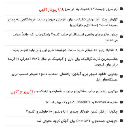
رم سرور چیست؟ (اهمیت رم در سرور)
رپورتاژ آگهی
گزارش ویژه: آیا دوران تبلیغات برای افزایش فروش سایت فروشگاهی به پایان
رسیده است؟ (استراتژی جایگزین)
چطور فالوورهای واقعی اینستاگرام جذب کنیم؟ راهکارهایی که واقعاً جواب
می‌دهند!
5 اشتباه رایج که موقع خرید ساعت هوشمند طرح اپل واچ نباید انجام بدید!
مناسب‌ترین کارت گرافیک برای بازی و گیمینگ در سال ۲۰۲۵ | معرفی ۱۰ گزینه
برتر برای گیمرها
بهترین دانلود منیجر برای آیفون: راهنمای انتخاب دانلود منیجر مناسب برای
دستگاه‌های اپل
بهترین راه برای جذب مشتریان جدید با شماره‌جو اینباکسینو
رپورتاژ آگهی
مقایسه Gemini و ChatGPT: کدام یک بهتر است؟
چگونه از قفل شدن خودکار ویندوز 11 یا ویندوز 10 جلوگیری کنیم؟
افزونه‌ی جستجوی ChatGPT برای گوگل کروم معرفی شد