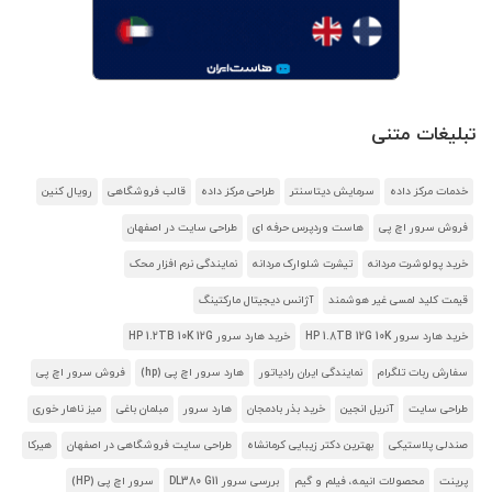
تبلیغات متنی
خدمات مرکز داده
سرمایش دیتاسنتر
طراحی مرکز داده
قالب فروشگاهی
رویال کنین
فروش سرور اچ پی
هاست وردپرس حرفه ای
طراحی سایت در اصفهان
خرید پولوشرت مردانه
تیشرت شلوارک مردانه
نمایندگی نرم افزار محک
قیمت کلید لمسی غیر هوشمند
آژانس دیجیتال مارکتینگ
خرید هارد سرور HP 1.8TB 12G 10K
خرید هارد سرور HP 1.2TB 10K 12G
سفارش ربات تلگرام
نمایندگی ایران رادیاتور
هارد سرور اچ پی (hp)
فروش سرور اچ پی
طراحی سایت
آنریل انجین
خرید بذر بادمجان
هارد سرور
مبلمان باغی
میز ناهار خوری
صندلی پلاستیکی
بهترین دکتر زیبایی کرمانشاه
طراحی سایت فروشگاهی در اصفهان
هیرکا
پرینت
محصولات انیمه، فیلم و گیم
بررسی سرور DL380 G11
سرور اچ پی (HP)