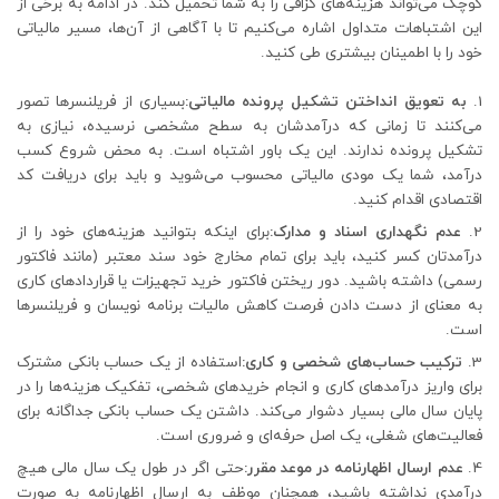
کوچک می‌تواند هزینه‌های گزافی را به شما تحمیل کند. در ادامه به برخی از
این اشتباهات متداول اشاره می‌کنیم تا با آگاهی از آن‌ها، مسیر مالیاتی
خود را با اطمینان بیشتری طی کنید.
به تعویق انداختن تشکیل پرونده مالیاتی:
بسیاری از فریلنسرها تصور
می‌کنند تا زمانی که درآمدشان به سطح مشخصی نرسیده، نیازی به
تشکیل پرونده ندارند. این یک باور اشتباه است. به محض شروع کسب
درآمد، شما یک مودی مالیاتی محسوب می‌شوید و باید برای دریافت کد
اقتصادی اقدام کنید.
عدم نگهداری اسناد و مدارک:
برای اینکه بتوانید هزینه‌های خود را از
درآمدتان کسر کنید، باید برای تمام مخارج خود سند معتبر (مانند فاکتور
رسمی) داشته باشید. دور ریختن فاکتور خرید تجهیزات یا قراردادهای کاری
به معنای از دست دادن فرصت کاهش مالیات برنامه نویسان و فریلنسرها
است.
ترکیب حساب‌های شخصی و کاری:
استفاده از یک حساب بانکی مشترک
برای واریز درآمدهای کاری و انجام خریدهای شخصی، تفکیک هزینه‌ها را در
پایان سال مالی بسیار دشوار می‌کند. داشتن یک حساب بانکی جداگانه برای
فعالیت‌های شغلی، یک اصل حرفه‌ای و ضروری است.
عدم ارسال اظهارنامه در موعد مقرر:
حتی اگر در طول یک سال مالی هیچ
درآمدی نداشته باشید، همچنان موظف به ارسال اظهارنامه به صورت