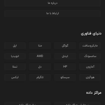
درباره ما
ارتباط با ما
دنیای فناوری
مایکروسافت
گوگل
متا
اپل
سامسونگ
اینتل
AMD
انویدیا
آمازون
HP
دل
تسلا
هوآوی
سیسکو
تلگرام
ایکس
مراکز داده
سرمایش مراکز داده
برق مراکز داده