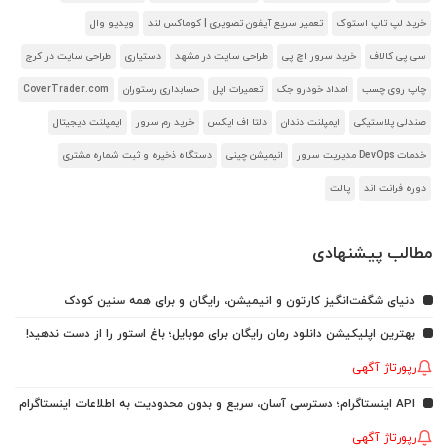
خرید لپ تاپ استوک
تعمیر سریع آیفون تصویری | کوماکس لند
ویدیو وال
سی پی کالاف
خرید سرور اچ پی
طراحی سایت در مشهد
دستیاری
طراحی سایت در کرج
چاپ روی چسب
امداد خودرو جک
تعمیرات اپل
حسابداری رستوران
CoverTrader.com
صندلی پلاستیکی
ایمپلنت دندان
دلتا اف ایکس
خرید رم سرور
ایمپلنت دیجیتال
خدمات DevOps مدیریت سرور
انیمیشن چینی
دستگاه ذخیره و ثبت شماره مشتری
دوره فرانت اند
پالت
مطالب پیشنهادی
دنیای شگفت‌انگیز کارتون و انیمیشن، رایگان و برای همه سنین کودک
بهترین اپلیکیشن دانلود رمان رایگان برای موبایل؛ باغ استور را از دست ندهید!
رپورتاژ آگهی
API اینستاگرام؛ دسترسی آسان، سریع و بدون محدودیت به اطلاعات اینستاگرام
رپورتاژ آگهی