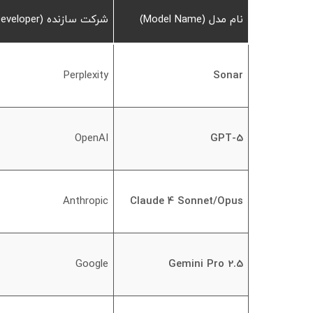
نام مدل (Model Name)
شرکت سازنده (Developer)
Perplexity
Sonar
OpenAI
GPT-5
Anthropic
Claude 4 Sonnet/Opus
Google
Gemini Pro 2.5