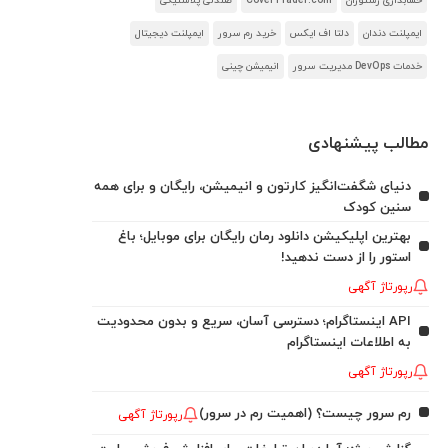
حسابداری رستوران
CoverTrader.com
صندلی پلاستیکی
ایمپلنت دندان
دلتا اف ایکس
خرید رم سرور
ایمپلنت دیجیتال
خدمات DevOps مدیریت سرور
انیمیشن چینی
مطالب پیشنهادی
دنیای شگفت‌انگیز کارتون و انیمیشن، رایگان و برای همه
سنین کودک
بهترین اپلیکیشن دانلود رمان رایگان برای موبایل؛ باغ
استور را از دست ندهید!
رپورتاژ آگهی
API اینستاگرام؛ دسترسی آسان، سریع و بدون محدودیت
به اطلاعات اینستاگرام
رپورتاژ آگهی
رم سرور چیست؟ (اهمیت رم در سرور)
رپورتاژ آگهی