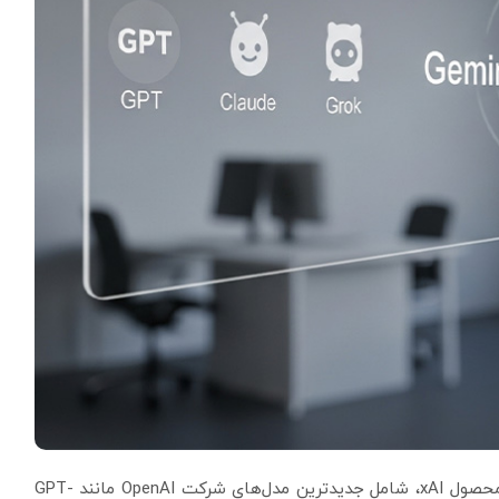
محصول xAI، شامل جدیدترین مدل‌های شرکت OpenAI مانند GPT-