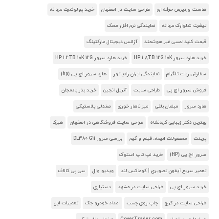
هاست وردپرس حرفه ای
طراحی سایت در اصفهان
خرید پولوشرت مردانه
تیشرت شلوارک مردانه
نمایندگی نرم افزار محک
قیمت کلید لمسی غیر هوشمند
آژانس دیجیتال مارکتینگ
خرید هارد سرور HP 1.8TB 12G 10K
خرید هارد سرور HP 1.2TB 10K 12G
سفارش ربات تلگرام
نمایندگی ایران رادیاتور
هارد سرور اچ پی (hp)
فروش سرور اچ پی
طراحی سایت
آنریل انجین
خرید بذر بادمجان
هارد سرور
مبلمان باغی
میز ناهار خوری
صندلی پلاستیکی
بهترین دکتر زیبایی کرمانشاه
طراحی سایت فروشگاهی در اصفهان
هیرکا
پرینت
محصولات انیمه، فیلم و گیم
بررسی سرور DL380 G11
سرور اچ پی (HP)
خرید لپ تاپ استوک
تعمیر سریع آیفون تصویری | کوماکس لند
ویدیو وال
سی پی کالاف
خرید سرور اچ پی
طراحی سایت در مشهد
دستیاری
طراحی سایت در کرج
چاپ روی چسب
امداد خودرو جک
تعمیرات اپل