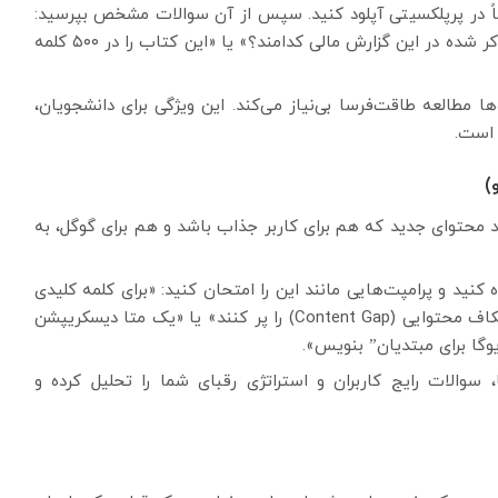
P یا حتی CSV را مستقیماً در پرپلکسیتی آپلود کنید. سپس از آن سوالات مشخص بپرسید:
«۵ یافته اصلی این مقاله چیست؟»، «ریسک‌های اصلی ذکر شده در این گزارش مالی کدامند؟» یا «این کتاب را در ۵۰۰ کلمه
ا مطالعه طاقت‌فرسا بی‌نیاز می‌کند. این ویژگی برای دانشجویان،
 است.
د محتوای جدید که هم برای کاربر جذاب باشد و هم برای گوگل، به
F بر روی “Writing” استفاده کنید و پرامپت‌هایی مانند این را امتحان کنید: «برای کلمه کلیدی
“رژیم کتوژنیک”، ۱۰ ایده برای مقاله بلاگ پیدا کن که شکاف محتوایی (Content Gap) را پر کنند» یا «یک متا دیسکریپشن
وگا برای مبتدیان” بنویس».
ند ترندها، سوالات رایج کاربران و استراتژی رقبای شما را تحلیل کرده و