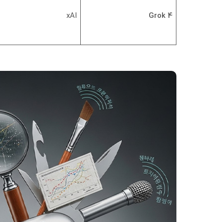
xAI
Grok 4