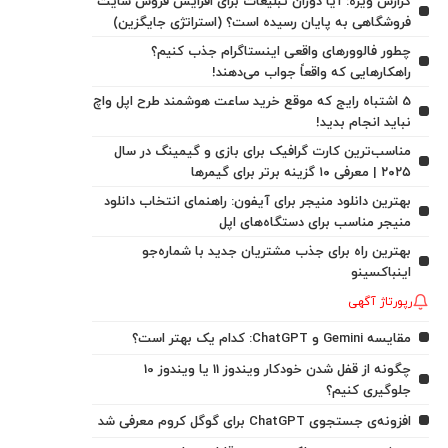
گزارش ویژه: آیا دوران تبلیغات برای افزایش فروش سایت
فروشگاهی به پایان رسیده است؟ (استراتژی جایگزین)
چطور فالوورهای واقعی اینستاگرام جذب کنیم؟
راهکارهایی که واقعاً جواب می‌دهند!
5 اشتباه رایج که موقع خرید ساعت هوشمند طرح اپل واچ
نباید انجام بدید!
مناسب‌ترین کارت گرافیک برای بازی و گیمینگ در سال
۲۰۲۵ | معرفی ۱۰ گزینه برتر برای گیمرها
بهترین دانلود منیجر برای آیفون: راهنمای انتخاب دانلود
منیجر مناسب برای دستگاه‌های اپل
بهترین راه برای جذب مشتریان جدید با شماره‌جو
اینباکسینو
رپورتاژ آگهی
مقایسه Gemini و ChatGPT: کدام یک بهتر است؟
چگونه از قفل شدن خودکار ویندوز 11 یا ویندوز 10
جلوگیری کنیم؟
افزونه‌ی جستجوی ChatGPT برای گوگل کروم معرفی شد