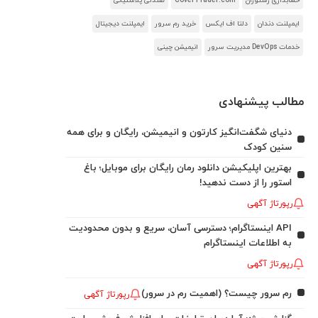
حسابداری رستوران
CoverTrader.com
صندلی پلاستیکی
ایمپلنت دندان
دلتا اف ایکس
خرید رم سرور
ایمپلنت دیجیتال
خدمات DevOps مدیریت سرور
انیمیشن چینی
مطالب پیشنهادی
دنیای شگفت‌انگیز کارتون و انیمیشن، رایگان و برای همه
سنین کودک
بهترین اپلیکیشن دانلود رمان رایگان برای موبایل؛ باغ
استور را از دست ندهید!
رپورتاژ آگهی
API اینستاگرام؛ دسترسی آسان، سریع و بدون محدودیت
به اطلاعات اینستاگرام
رپورتاژ آگهی
رم سرور چیست؟ (اهمیت رم در سرور)
رپورتاژ آگهی