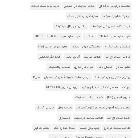
هاست وردپرس حرفه ای
طراحی سایت در اصفهان
خرید پولوشرت مردانه
تیشرت شلوارک مردانه
نمایندگی نرم افزار محک
قیمت کلید لمسی غیر هوشمند
آژانس دیجیتال مارکتینگ
خرید هارد سرور HP 1.8TB 12G 10K
خرید هارد سرور HP 1.2TB 10K 12G
سفارش ربات تلگرام
نمایندگی ایران رادیاتور
هارد سرور اچ پی (hp)
فروش سرور اچ پی
طراحی سایت
آنریل انجین
خرید بذر بادمجان
هارد سرور
مبلمان باغی
میز ناهار خوری
صندلی پلاستیکی
بهترین دکتر زیبایی کرمانشاه
طراحی سایت فروشگاهی در اصفهان
هیرکا
پرینت
محصولات انیمه، فیلم و گیم
بررسی سرور DL380 G11
سرور اچ پی (HP)
خرید لپ تاپ استوک
تعمیر سریع آیفون تصویری | کوماکس لند
ویدیو وال
سی پی کالاف
خرید سرور اچ پی
طراحی سایت در مشهد
دستیاری
طراحی سایت در کرج
چاپ روی چسب
امداد خودرو جک
تعمیرات اپل