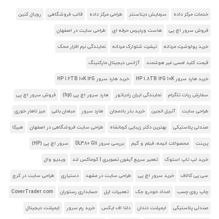
خدمات مرکز داده
سرمایش دیتاسنتر
طراحی مرکز داده
قالب فروشگاهی
رویال کنین
فروش سرور اچ پی
هاست وردپرس حرفه ای
طراحی سایت در اصفهان
خرید پولوشرت مردانه
تیشرت شلوارک مردانه
نمایندگی نرم افزار محک
قیمت کلید لمسی غیر هوشمند
آژانس دیجیتال مارکتینگ
خرید هارد سرور HP 1.8TB 12G 10K
خرید هارد سرور HP 1.2TB 10K 12G
سفارش ربات تلگرام
نمایندگی ایران رادیاتور
هارد سرور اچ پی (hp)
فروش سرور اچ پی
طراحی سایت
آنریل انجین
خرید بذر بادمجان
هارد سرور
مبلمان باغی
میز ناهار خوری
صندلی پلاستیکی
بهترین دکتر زیبایی کرمانشاه
طراحی سایت فروشگاهی در اصفهان
هیرکا
پرینت
محصولات انیمه، فیلم و گیم
بررسی سرور DL380 G11
سرور اچ پی (HP)
خرید لپ تاپ استوک
تعمیر سریع آیفون تصویری | کوماکس لند
ویدیو وال
سی پی کالاف
خرید سرور اچ پی
طراحی سایت در مشهد
دستیاری
طراحی سایت در کرج
چاپ روی چسب
امداد خودرو جک
تعمیرات اپل
حسابداری رستوران
CoverTrader.com
صندلی پلاستیکی
ایمپلنت دندان
دلتا اف ایکس
خرید رم سرور
ایمپلنت دیجیتال