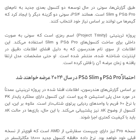
طبق گزارش‌ها، سونی در حال توسعه دو کنسول بعدی جدید به نام‌های
PS5 Pro و Slim است. همانند PS4، سونی دو گزینه دیگر را ایجاد کرد که
گیمرها می توانند بر اساس نیاز خود انتخاب کنند.
پروژه ترینیتی (Project Trinity) اسم رمزی است که سونی به صورت
داخلی برای ساخت کنسول‌های PS5 Pro و Slim استفاده می‌کند. این
اطلاعات از سوی تام هندرسون که به دلیل افشای اطلاعات دقیق در
اینترنت شناخته شده، منتشر شده است. او حتی مشخصات مدل ارتقا
یافته و زمان عرضه آن را فاش کرده است.
احتمالاً PS5 Pro و PS5 Slim در سال 2024 عرضه خواهند شد
بر اساس گزارش‌های هندرسون، اطلاعات افشا شده در پروژه ترینیتی عمدتاً
در مورد مدل پلی استیشن 5 پرو است. این کنسول دارای عملکرد پایدار 4K
با نرخ 60 فریم با واحدهای ردیابی پرتوی شتاب‌دار است. علاوه بر این، این
کنسول از وضوح 8K نیز پشتیبانی می‌کند. با این حال، بازی‌ها در حالت 8K
باید با کیفیت کمتری اجرا شوند.
نسخه Pro نیز دارای چیپست سفارشی از AMD است که قوی‌تر از نسخه
قبلی خود خواهد بود. نرخ داده حافظه کنسول جدید 18000 مگاترانسفر در