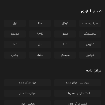
دنیای فناوری
مایکروسافت
گوگل
متا
اپل
سامسونگ
اینتل
AMD
انویدیا
آمازون
HP
دل
تسلا
هوآوی
سیسکو
تلگرام
ایکس
مراکز داده
سرمایش مراکز داده
برق مراکز داده
استاندارد و مصوبات
مرکز داده سبز
قطب مراکز داده
رایانش ابری