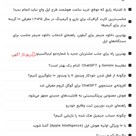
5 اشتباه رایج که موقع خرید ساعت هوشمند طرح اپل واچ نباید انجام بدید!
مناسب‌ترین کارت گرافیک برای بازی و گیمینگ در سال ۲۰۲۵ | معرفی ۱۰ گزینه
برتر برای گیمرها
بهترین دانلود منیجر برای آیفون: راهنمای انتخاب دانلود منیجر مناسب برای
دستگاه‌های اپل
بهترین راه برای جذب مشتریان جدید با شماره‌جو اینباکسینو
رپورتاژ آگهی
مقایسه Gemini و ChatGPT: کدام یک بهتر است؟
چگونه از قفل شدن خودکار ویندوز 11 یا ویندوز 10 جلوگیری کنیم؟
افزونه‌ی جستجوی ChatGPT برای گوگل کروم معرفی شد
هوش مصنوعی پرپلکیسیتی به قابلیت‌های جدیدی مجهز می‌شود
راهنمای خرید دوربین ثبت وقایع خودرو
چگونه حساب جیمیل هک شده را بازیابی کنیم؟
با ۱۰ ویژگی اولیه هوش اپل (Apple Intelligence) آشنا شوید
داک‌داک‌گو چیست؟