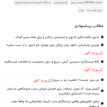
خدمات DevOps مدیریت سرور
انیمیشن چینی
دستگاه ذخیره و ثبت شماره مشتری
دوره فرانت اند
پالت
مطالب پیشنهادی
دنیای شگفت‌انگیز کارتون و انیمیشن، رایگان و برای همه سنین کودک
بهترین اپلیکیشن دانلود رمان رایگان برای موبایل؛ باغ استور را از دست ندهید!
رپورتاژ آگهی
API اینستاگرام؛ دسترسی آسان، سریع و بدون محدودیت به اطلاعات اینستاگرام
رپورتاژ آگهی
رم سرور چیست؟ (اهمیت رم در سرور)
رپورتاژ آگهی
گزارش ویژه: آیا دوران تبلیغات برای افزایش فروش سایت فروشگاهی به پایان
رسیده است؟ (استراتژی جایگزین)
چطور فالوورهای واقعی اینستاگرام جذب کنیم؟ راهکارهایی که واقعاً جواب
می‌دهند!