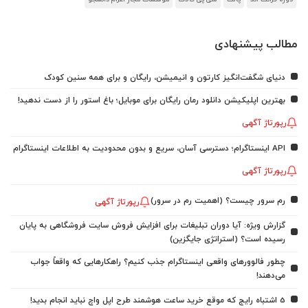
مطالب پیشنهادی
دنیای شگفت‌انگیز کارتون و انیمیشن، رایگان و برای همه سنین کودک
بهترین اپلیکیشن دانلود رمان رایگان برای موبایل؛ باغ استور را از دست ندهید!
رپورتاژ آگهی
API اینستاگرام؛ دسترسی آسان، سریع و بدون محدودیت به اطلاعات اینستاگرام
رپورتاژ آگهی
رم سرور چیست؟ (اهمیت رم در سرور)
رپورتاژ آگهی
گزارش ویژه: آیا دوران تبلیغات برای افزایش فروش سایت فروشگاهی به پایان
رسیده است؟ (استراتژی جایگزین)
چطور فالوورهای واقعی اینستاگرام جذب کنیم؟ راهکارهایی که واقعاً جواب
می‌دهند!
5 اشتباه رایج که موقع خرید ساعت هوشمند طرح اپل واچ نباید انجام بدید!