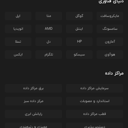
دنیای فناوری
مایکروسافت
گوگل
متا
اپل
سامسونگ
اینتل
AMD
انویدیا
آمازون
HP
دل
تسلا
هوآوی
سیسکو
تلگرام
ایکس
مراکز داده
سرمایش مراکز داده
برق مراکز داده
استاندارد و مصوبات
مرکز داده سبز
قطب مراکز داده
رایانش ابری
دسترس‌پذیری
ممیزی و رتبه‌بندی