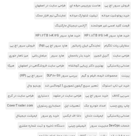
فروش سرور اچ پی
هاست وردپرس حرفه ای
طراحی سایت در اصفهان
خرید پولوشرت مردانه
تیشرت شلوارک مردانه
نمایندگی نرم افزار محک
قیمت کلید لمسی غیر هوشمند
آژانس دیجیتال مارکتینگ
خرید هارد سرور HP 1.8TB 12G 10K
خرید هارد سرور HP 1.2TB 10K 12G
سفارش ربات تلگرام
نمایندگی ایران رادیاتور
هارد سرور اچ پی (hp)
فروش سرور اچ پی
طراحی سایت
آنریل انجین
خرید بذر بادمجان
هارد سرور
مبلمان باغی
میز ناهار خوری
صندلی پلاستیکی
بهترین دکتر زیبایی کرمانشاه
طراحی سایت فروشگاهی در اصفهان
هیرکا
پرینت
محصولات انیمه، فیلم و گیم
بررسی سرور DL380 G11
سرور اچ پی (HP)
خرید لپ تاپ استوک
تعمیر سریع آیفون تصویری | کوماکس لند
ویدیو وال
سی پی کالاف
خرید سرور اچ پی
طراحی سایت در مشهد
دستیاری
طراحی سایت در کرج
چاپ روی چسب
امداد خودرو جک
تعمیرات اپل
حسابداری رستوران
CoverTrader.com
صندلی پلاستیکی
ایمپلنت دندان
دلتا اف ایکس
خرید رم سرور
ایمپلنت دیجیتال
خدمات DevOps مدیریت سرور
انیمیشن چینی
دستگاه ذخیره و ثبت شماره مشتری
دوره فرانت اند
پالت
سی پی کالاف
موسسات مجاز اعزام دانشجو