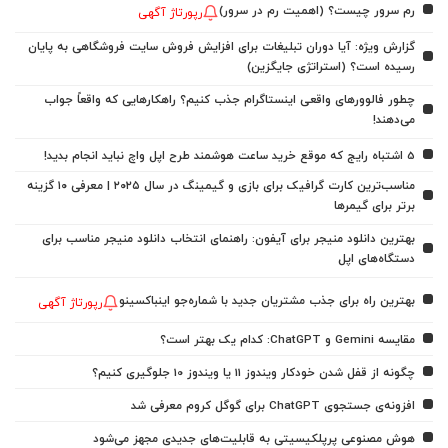
رم سرور چیست؟ (اهمیت رم در سرور)
رپورتاژ آگهی
گزارش ویژه: آیا دوران تبلیغات برای افزایش فروش سایت فروشگاهی به پایان
رسیده است؟ (استراتژی جایگزین)
چطور فالوورهای واقعی اینستاگرام جذب کنیم؟ راهکارهایی که واقعاً جواب
می‌دهند!
5 اشتباه رایج که موقع خرید ساعت هوشمند طرح اپل واچ نباید انجام بدید!
مناسب‌ترین کارت گرافیک برای بازی و گیمینگ در سال ۲۰۲۵ | معرفی ۱۰ گزینه
برتر برای گیمرها
بهترین دانلود منیجر برای آیفون: راهنمای انتخاب دانلود منیجر مناسب برای
دستگاه‌های اپل
بهترین راه برای جذب مشتریان جدید با شماره‌جو اینباکسینو
رپورتاژ آگهی
مقایسه Gemini و ChatGPT: کدام یک بهتر است؟
چگونه از قفل شدن خودکار ویندوز 11 یا ویندوز 10 جلوگیری کنیم؟
افزونه‌ی جستجوی ChatGPT برای گوگل کروم معرفی شد
هوش مصنوعی پرپلکیسیتی به قابلیت‌های جدیدی مجهز می‌شود