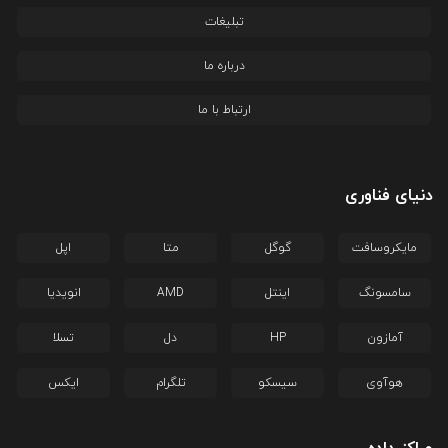
تبلیغات
درباره ما
ارتباط با ما
دنیای فناوری
مایکروسافت
گوگل
متا
اپل
سامسونگ
اینتل
AMD
انویدیا
آمازون
HP
دل
تسلا
هوآوی
سیسکو
تلگرام
ایکس