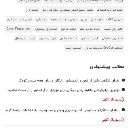
پرینت
محصولات انیمه، فیلم و گیم
بررسی سرور DL380 G11
سرور اچ پی (HP)
خرید لپ تاپ استوک
تعمیر سریع آیفون تصویری | کوماکس لند
ویدیو وال
سی پی کالاف
خرید سرور اچ پی
طراحی سایت در مشهد
دستیاری
طراحی سایت در کرج
چاپ روی چسب
امداد خودرو جک
تعمیرات اپل
حسابداری رستوران
CoverTrader.com
صندلی پلاستیکی
ایمپلنت دندان
دلتا اف ایکس
خرید رم سرور
ایمپلنت دیجیتال
خدمات DevOps مدیریت سرور
انیمیشن چینی
مطالب پیشنهادی
دنیای شگفت‌انگیز کارتون و انیمیشن، رایگان و برای همه سنین کودک
بهترین اپلیکیشن دانلود رمان رایگان برای موبایل؛ باغ استور را از دست ندهید!
رپورتاژ آگهی
API اینستاگرام؛ دسترسی آسان، سریع و بدون محدودیت به اطلاعات اینستاگرام
رپورتاژ آگهی