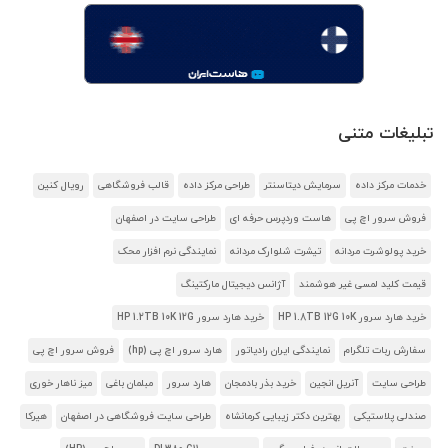
تبلیغات متنی
خدمات مرکز داده
سرمایش دیتاسنتر
طراحی مرکز داده
قالب فروشگاهی
رویال کنین
فروش سرور اچ پی
هاست وردپرس حرفه ای
طراحی سایت در اصفهان
خرید پولوشرت مردانه
تیشرت شلوارک مردانه
نمایندگی نرم افزار محک
قیمت کلید لمسی غیر هوشمند
آژانس دیجیتال مارکتینگ
خرید هارد سرور HP 1.8TB 12G 10K
خرید هارد سرور HP 1.2TB 10K 12G
سفارش ربات تلگرام
نمایندگی ایران رادیاتور
هارد سرور اچ پی (hp)
فروش سرور اچ پی
طراحی سایت
آنریل انجین
خرید بذر بادمجان
هارد سرور
مبلمان باغی
میز ناهار خوری
صندلی پلاستیکی
بهترین دکتر زیبایی کرمانشاه
طراحی سایت فروشگاهی در اصفهان
هیرکا