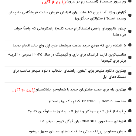
رم سرور چیست؟ (اهمیت رم در سرور)
رپورتاژ آگهی
گزارش ویژه: آیا دوران تبلیغات برای افزایش فروش سایت فروشگاهی به پایان
رسیده است؟ (استراتژی جایگزین)
چطور فالوورهای واقعی اینستاگرام جذب کنیم؟ راهکارهایی که واقعاً جواب
می‌دهند!
5 اشتباه رایج که موقع خرید ساعت هوشمند طرح اپل واچ نباید انجام بدید!
مناسب‌ترین کارت گرافیک برای بازی و گیمینگ در سال ۲۰۲۵ | معرفی ۱۰ گزینه
برتر برای گیمرها
بهترین دانلود منیجر برای آیفون: راهنمای انتخاب دانلود منیجر مناسب برای
دستگاه‌های اپل
بهترین راه برای جذب مشتریان جدید با شماره‌جو اینباکسینو
رپورتاژ آگهی
مقایسه Gemini و ChatGPT: کدام یک بهتر است؟
چگونه از قفل شدن خودکار ویندوز 11 یا ویندوز 10 جلوگیری کنیم؟
افزونه‌ی جستجوی ChatGPT برای گوگل کروم معرفی شد
هوش مصنوعی پرپلکیسیتی به قابلیت‌های جدیدی مجهز می‌شود