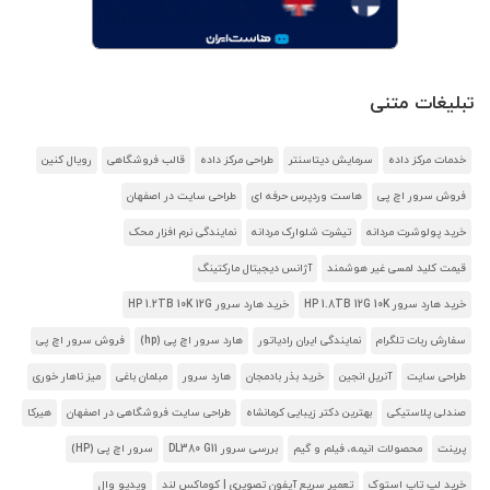
تبلیغات متنی
خدمات مرکز داده
سرمایش دیتاسنتر
طراحی مرکز داده
قالب فروشگاهی
رویال کنین
فروش سرور اچ پی
هاست وردپرس حرفه ای
طراحی سایت در اصفهان
خرید پولوشرت مردانه
تیشرت شلوارک مردانه
نمایندگی نرم افزار محک
قیمت کلید لمسی غیر هوشمند
آژانس دیجیتال مارکتینگ
خرید هارد سرور HP 1.8TB 12G 10K
خرید هارد سرور HP 1.2TB 10K 12G
سفارش ربات تلگرام
نمایندگی ایران رادیاتور
هارد سرور اچ پی (hp)
فروش سرور اچ پی
طراحی سایت
آنریل انجین
خرید بذر بادمجان
هارد سرور
مبلمان باغی
میز ناهار خوری
صندلی پلاستیکی
بهترین دکتر زیبایی کرمانشاه
طراحی سایت فروشگاهی در اصفهان
هیرکا
پرینت
محصولات انیمه، فیلم و گیم
بررسی سرور DL380 G11
سرور اچ پی (HP)
خرید لپ تاپ استوک
تعمیر سریع آیفون تصویری | کوماکس لند
ویدیو وال