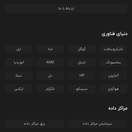
ارتباط با ما
دنیای فناوری
مایکروسافت
گوگل
متا
اپل
سامسونگ
اینتل
AMD
انویدیا
آمازون
HP
دل
تسلا
هوآوی
سیسکو
تلگرام
ایکس
مراکز داده
سرمایش مراکز داده
برق مراکز داده