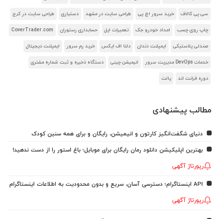
سی پی کالاف
خرید سرور اچ پی
طراحی سایت در مشهد
دستیاری
طراحی سایت در کرج
چاپ روی چسب
امداد خودرو جک
تعمیرات اپل
حسابداری رستوران
CoverTrader.com
صندلی پلاستیکی
ایمپلنت دندان
دلتا اف ایکس
خرید رم سرور
ایمپلنت دیجیتال
خدمات DevOps مدیریت سرور
انیمیشن چینی
دستگاه ذخیره و ثبت شماره مشتری
دوره فرانت اند
پالت
مطالب پیشنهادی
دنیای شگفت‌انگیز کارتون و انیمیشن، رایگان و برای همه سنین کودک
بهترین اپلیکیشن دانلود رمان رایگان برای موبایل؛ باغ استور را از دست ندهید!
رپورتاژ آگهی
API اینستاگرام؛ دسترسی آسان، سریع و بدون محدودیت به اطلاعات اینستاگرام
رپورتاژ آگهی