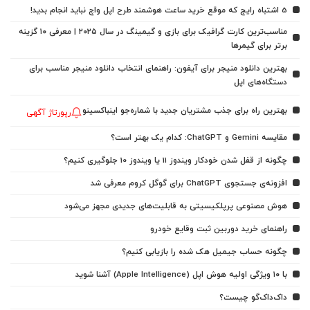
5 اشتباه رایج که موقع خرید ساعت هوشمند طرح اپل واچ نباید انجام بدید!
مناسب‌ترین کارت گرافیک برای بازی و گیمینگ در سال ۲۰۲۵ | معرفی ۱۰ گزینه
برتر برای گیمرها
بهترین دانلود منیجر برای آیفون: راهنمای انتخاب دانلود منیجر مناسب برای
دستگاه‌های اپل
بهترین راه برای جذب مشتریان جدید با شماره‌جو اینباکسینو
رپورتاژ آگهی
مقایسه Gemini و ChatGPT: کدام یک بهتر است؟
چگونه از قفل شدن خودکار ویندوز 11 یا ویندوز 10 جلوگیری کنیم؟
افزونه‌ی جستجوی ChatGPT برای گوگل کروم معرفی شد
هوش مصنوعی پرپلکیسیتی به قابلیت‌های جدیدی مجهز می‌شود
راهنمای خرید دوربین ثبت وقایع خودرو
چگونه حساب جیمیل هک شده را بازیابی کنیم؟
با ۱۰ ویژگی اولیه هوش اپل (Apple Intelligence) آشنا شوید
داک‌داک‌گو چیست؟