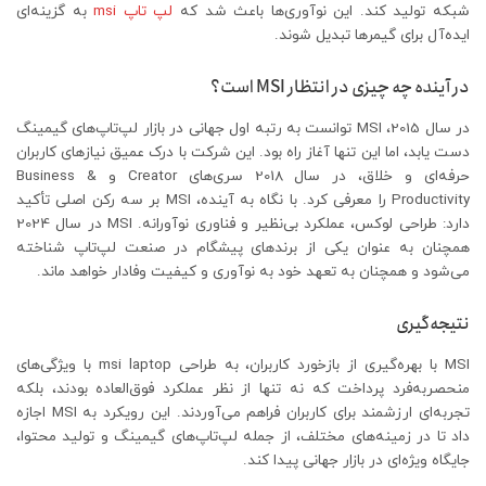
شبکه تولید کند. این نوآوری‌ها باعث شد که
لپ تاپ
msi
به گزینه‌ای
ایده‌آل برای گیمرها تبدیل شوند.
در آینده چه چیزی در انتظار MSI است؟
در سال 2015، MSI توانست به رتبه اول جهانی در بازار لپ‌تاپ‌های گیمینگ
دست یابد، اما این تنها آغاز راه بود. این شرکت با درک عمیق نیازهای کاربران
حرفه‌ای و خلاق، در سال 2018 سری‌های Creator و Business &
Productivity را معرفی کرد. با نگاه به آینده، MSI بر سه رکن اصلی تأکید
دارد: طراحی لوکس، عملکرد بی‌نظیر و فناوری نوآورانه. MSI در سال 2024
همچنان به عنوان یکی از برندهای پیشگام در صنعت لپ‌تاپ شناخته
می‌شود و همچنان به تعهد خود به نوآوری و کیفیت وفادار خواهد ماند.
نتیجه‌گیری
MSI با بهره‌گیری از بازخورد کاربران، به طراحی msi laptop با ویژگی‌های
منحصربه‌فرد پرداخت که نه تنها از نظر عملکرد فوق‌العاده بودند، بلکه
تجربه‌ای ارزشمند برای کاربران فراهم می‌آوردند. این رویکرد به MSI اجازه
داد تا در زمینه‌های مختلف، از جمله لپ‌تاپ‌های گیمینگ و تولید محتوا،
جایگاه ویژه‌ای در بازار جهانی پیدا کند.