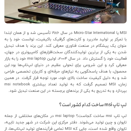
MSI یا Micro-Star International در سال 1986 تأسیس شد و از همان ابتدا
با تمرکز بر تولید مادربرد و کارت‌های گرافیک باکیفیت، توانست خود را به
عنوان یک پیشگام در صنعت فناوری معرفی کند. این برند با هدف تبدیل
شدن به یکی از برترین تولیدکنندگان سخت‌افزارهای کامپیوتری در جهان،
فعالیت خود را گسترش داد. در سال 2004، اولین msi laptop خود را به بازار
معرفی کرد و این شروعی برای تحولی عظیم در دنیای لپ‌تاپ‌ها بود.این
محصول، با هدف پاسخگویی به نیازهای حرفه‌ای و کاربران تخصصی طراحی
شد و به دلیل کیفیت ساخت بالای خود، مورد توجه قرار گرفت. در همین
زمان، MSI تصمیم گرفت که به تولید تعداد بیشتری msi notebook
بپردازد و به تدریج به یکی از برندهای برجسته در این صنعت تبدیل شود.
لپ تاپ msi ساخت کدام کشور است؟
لپ تاپ msi ساخت کجاست؟ msi laptop در مکان‌های مختلفی از جمله
تایوان و چین تولید می‌شوند. دفتر مرکزی این شرکت در شهر جدید تایپه،
تایوان واقع شده است، جایی که MSI تمامی فرآیندهای تولید لپ‌تاپ‌ها، از