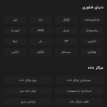
دنیای فناوری
مایکروسافت
گوگل
متا
اپل
سامسونگ
اینتل
AMD
انویدیا
آمازون
HP
دل
تسلا
هوآوی
سیسکو
تلگرام
ایکس
مراکز داده
سرمایش مراکز داده
برق مراکز داده
استاندارد و مصوبات
مرکز داده سبز
قطب مراکز داده
رایانش ابری