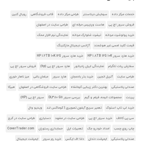
خدمات مرکز داده
سرمایش دیتاسنتر
طراحی مرکز داده
قالب فروشگاهی
رویال کنین
فروش سرور اچ پی
هاست وردپرس حرفه ای
طراحی سایت در اصفهان
خرید پولوشرت مردانه
تیشرت شلوارک مردانه
نمایندگی نرم افزار محک
قیمت کلید لمسی غیر هوشمند
آژانس دیجیتال مارکتینگ
خرید هارد سرور HP 1.8TB 12G 10K
خرید هارد سرور HP 1.2TB 10K 12G
سفارش ربات تلگرام
نمایندگی ایران رادیاتور
هارد سرور اچ پی (hp)
فروش سرور اچ پی
طراحی سایت
آنریل انجین
خرید بذر بادمجان
هارد سرور
مبلمان باغی
میز ناهار خوری
صندلی پلاستیکی
بهترین دکتر زیبایی کرمانشاه
طراحی سایت فروشگاهی در اصفهان
هیرکا
پرینت
محصولات انیمه، فیلم و گیم
بررسی سرور DL380 G11
سرور اچ پی (HP)
خرید لپ تاپ استوک
تعمیر سریع آیفون تصویری | کوماکس لند
ویدیو وال
سی پی کالاف
خرید سرور اچ پی
طراحی سایت در مشهد
دستیاری
طراحی سایت در کرج
چاپ روی چسب
امداد خودرو جک
تعمیرات اپل
حسابداری رستوران
CoverTrader.com
صندلی پلاستیکی
ایمپلنت دندان
دلتا اف ایکس
خرید رم سرور
ایمپلنت دیجیتال