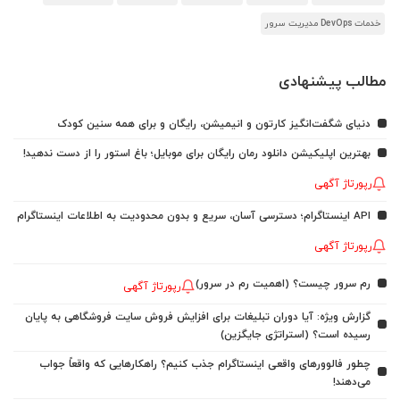
خدمات DevOps مدیریت سرور
مطالب پیشنهادی
دنیای شگفت‌انگیز کارتون و انیمیشن، رایگان و برای همه سنین کودک
بهترین اپلیکیشن دانلود رمان رایگان برای موبایل؛ باغ استور را از دست ندهید!
رپورتاژ آگهی
API اینستاگرام؛ دسترسی آسان، سریع و بدون محدودیت به اطلاعات اینستاگرام
رپورتاژ آگهی
رم سرور چیست؟ (اهمیت رم در سرور)
رپورتاژ آگهی
گزارش ویژه: آیا دوران تبلیغات برای افزایش فروش سایت فروشگاهی به پایان
رسیده است؟ (استراتژی جایگزین)
چطور فالوورهای واقعی اینستاگرام جذب کنیم؟ راهکارهایی که واقعاً جواب
می‌دهند!