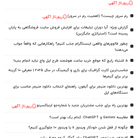
رپورتاژ آگهی
رم سرور چیست؟ (اهمیت رم در سرور)
رپورتاژ آگهی
گزارش ویژه: آیا دوران تبلیغات برای افزایش فروش سایت فروشگاهی به پایان
رسیده است؟ (استراتژی جایگزین)
چطور فالوورهای واقعی اینستاگرام جذب کنیم؟ راهکارهایی که واقعاً جواب
می‌دهند!
5 اشتباه رایج که موقع خرید ساعت هوشمند طرح اپل واچ نباید انجام بدید!
مناسب‌ترین کارت گرافیک برای بازی و گیمینگ در سال ۲۰۲۵ | معرفی ۱۰ گزینه
برتر برای گیمرها
بهترین دانلود منیجر برای آیفون: راهنمای انتخاب دانلود منیجر مناسب برای
دستگاه‌های اپل
بهترین راه برای جذب مشتریان جدید با شماره‌جو اینباکسینو
رپورتاژ آگهی
مقایسه Gemini و ChatGPT: کدام یک بهتر است؟
چگونه از قفل شدن خودکار ویندوز 11 یا ویندوز 10 جلوگیری کنیم؟
افزونه‌ی جستجوی ChatGPT برای گوگل کروم معرفی شد