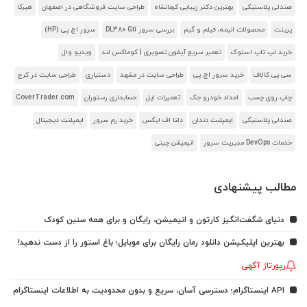
صندلی پلاستیکی
بهترین دکتر زیبایی کرمانشاه
طراحی سایت فروشگاهی در اصفهان
هیرکا
پرینت
محصولات انیمه، فیلم و گیم
بررسی سرور DL380 G11
سرور اچ پی (HP)
خرید لپ تاپ استوک
تعمیر سریع آیفون تصویری | کوماکس لند
ویدیو وال
سی پی کالاف
خرید سرور اچ پی
طراحی سایت در مشهد
دستیاری
طراحی سایت در کرج
چاپ روی چسب
امداد خودرو جک
تعمیرات اپل
حسابداری رستوران
CoverTrader.com
صندلی پلاستیکی
ایمپلنت دندان
دلتا اف ایکس
خرید رم سرور
ایمپلنت دیجیتال
خدمات DevOps مدیریت سرور
انیمیشن چینی
مطالب پیشنهادی
دنیای شگفت‌انگیز کارتون و انیمیشن، رایگان و برای همه سنین کودک
بهترین اپلیکیشن دانلود رمان رایگان برای موبایل؛ باغ استور را از دست ندهید!
رپورتاژ آگهی
API اینستاگرام؛ دسترسی آسان، سریع و بدون محدودیت به اطلاعات اینستاگرام