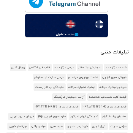
تبلیغات متنی
خدمات مرکز داده
سرمایش دیتاسنتر
طراحی مرکز داده
قالب فروشگاهی
رویال کنین
فروش سرور اچ پی
هاست وردپرس حرفه ای
طراحی سایت در اصفهان
خرید پولوشرت مردانه
تیشرت شلوارک مردانه
نمایندگی نرم افزار محک
قیمت کلید لمسی غیر هوشمند
آژانس دیجیتال مارکتینگ
خرید هارد سرور HP 1.8TB 12G 10K
خرید هارد سرور HP 1.2TB 10K 12G
سفارش ربات تلگرام
نمایندگی ایران رادیاتور
هارد سرور اچ پی (hp)
فروش سرور اچ پی
طراحی سایت
آنریل انجین
خرید بذر بادمجان
هارد سرور
مبلمان باغی
میز ناهار خوری