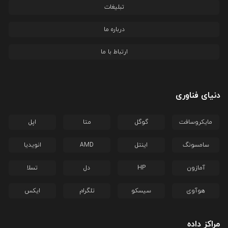
تبلیغات
درباره ما
ارتباط با ما
دنیای فناوری
مایکروسافت
گوگل
متا
اپل
سامسونگ
اینتل
AMD
انویدیا
آمازون
HP
دل
تسلا
هوآوی
سیسکو
تلگرام
ایکس
مراکز داده