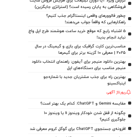
گزارش ویژه: آیا دوران تبلیغات برای افزایش فروش سایت
فروشگاهی به پایان رسیده است؟ (استراتژی جایگزین)
چطور فالوورهای واقعی اینستاگرام جذب کنیم؟
راهکارهایی که واقعاً جواب می‌دهند!
5 اشتباه رایج که موقع خرید ساعت هوشمند طرح اپل واچ
نباید انجام بدید!
مناسب‌ترین کارت گرافیک برای بازی و گیمینگ در سال
۲۰۲۵ | معرفی ۱۰ گزینه برتر برای گیمرها
بهترین دانلود منیجر برای آیفون: راهنمای انتخاب دانلود
منیجر مناسب برای دستگاه‌های اپل
بهترین راه برای جذب مشتریان جدید با شماره‌جو
اینباکسینو
رپورتاژ آگهی
مقایسه Gemini و ChatGPT: کدام یک بهتر است؟
چگونه از قفل شدن خودکار ویندوز 11 یا ویندوز 10
جلوگیری کنیم؟
افزونه‌ی جستجوی ChatGPT برای گوگل کروم معرفی شد