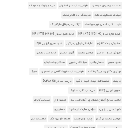
هاست وردپرس حرفه ای
طراحی سایت در اصفهان
خرید پولوشرت مردانه
تیشرت شلوارک مردانه
نمایندگی نرم افزار محک
قیمت کلید لمسی غیر هوشمند
آژانس دیجیتال مارکتینگ
خرید هارد سرور HP 1.8TB 12G 10K
خرید هارد سرور HP 1.2TB 10K 12G
سفارش ربات تلگرام
نمایندگی ایران رادیاتور
هارد سرور اچ پی (hp)
فروش سرور اچ پی
طراحی سایت
آنریل انجین
خرید بذر بادمجان
هارد سرور
مبلمان باغی
میز ناهار خوری
صندلی پلاستیکی
بهترین دکتر زیبایی کرمانشاه
طراحی سایت فروشگاهی در اصفهان
هیرکا
پرینت
محصولات انیمه، فیلم و گیم
بررسی سرور DL380 G11
سرور اچ پی (HP)
خرید لپ تاپ استوک
تعمیر سریع آیفون تصویری | کوماکس لند
ویدیو وال
سی پی کالاف
خرید سرور اچ پی
طراحی سایت در مشهد
دستیاری
طراحی سایت در کرج
چاپ روی چسب
امداد خودرو جک
تعمیرات اپل