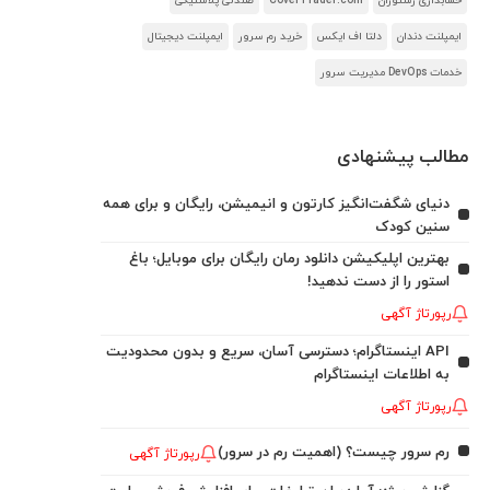
حسابداری رستوران
CoverTrader.com
صندلی پلاستیکی
ایمپلنت دندان
دلتا اف ایکس
خرید رم سرور
ایمپلنت دیجیتال
خدمات DevOps مدیریت سرور
مطالب پیشنهادی
دنیای شگفت‌انگیز کارتون و انیمیشن، رایگان و برای همه
سنین کودک
بهترین اپلیکیشن دانلود رمان رایگان برای موبایل؛ باغ
استور را از دست ندهید!
رپورتاژ آگهی
API اینستاگرام؛ دسترسی آسان، سریع و بدون محدودیت
به اطلاعات اینستاگرام
رپورتاژ آگهی
رم سرور چیست؟ (اهمیت رم در سرور)
رپورتاژ آگهی