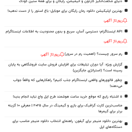
دنیای شگفت‌انگیز کارتون و انیمیشن، رایگان و برای همه سنین کودک
بهترین اپلیکیشن دانلود رمان رایگان برای موبایل؛ باغ استور را از دست ندهید!
رپورتاژ آگهی
API اینستاگرام؛ دسترسی آسان، سریع و بدون محدودیت به اطلاعات اینستاگرام
رپورتاژ آگهی
رم سرور چیست؟ (اهمیت رم در سرور)
رپورتاژ آگهی
گزارش ویژه: آیا دوران تبلیغات برای افزایش فروش سایت فروشگاهی به پایان
رسیده است؟ (استراتژی جایگزین)
چطور فالوورهای واقعی اینستاگرام جذب کنیم؟ راهکارهایی که واقعاً جواب
می‌دهند!
5 اشتباه رایج که موقع خرید ساعت هوشمند طرح اپل واچ نباید انجام بدید!
مناسب‌ترین کارت گرافیک برای بازی و گیمینگ در سال ۲۰۲۵ | معرفی ۱۰ گزینه
برتر برای گیمرها
بهترین دانلود منیجر برای آیفون: راهنمای انتخاب دانلود منیجر مناسب برای
دستگاه‌های اپل