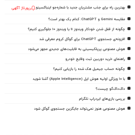
بهترین راه برای جذب مشتریان جدید با شماره‌جو اینباکسینو
رپورتاژ آگهی
مقایسه Gemini و ChatGPT: کدام یک بهتر است؟
چگونه از قفل شدن خودکار ویندوز 11 یا ویندوز 10 جلوگیری کنیم؟
افزونه‌ی جستجوی ChatGPT برای گوگل کروم معرفی شد
هوش مصنوعی پرپلکیسیتی به قابلیت‌های جدیدی مجهز می‌شود
راهنمای خرید دوربین ثبت وقایع خودرو
چگونه حساب جیمیل هک شده را بازیابی کنیم؟
با ۱۰ ویژگی اولیه هوش اپل (Apple Intelligence) آشنا شوید
داک‌داک‌گو چیست؟
بررسی بازی‌های ایردراپ تلگرام
هوش مصنوعی هنوز نمی‌تواند جایگزین جستجوی گوگل شود