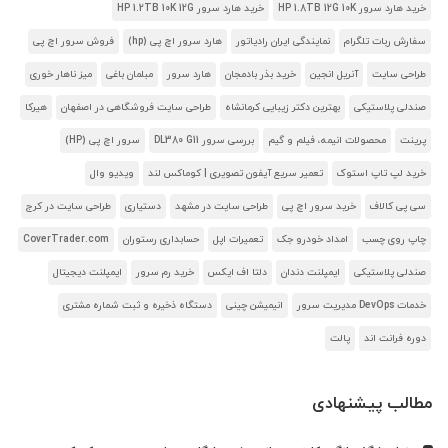
خرید هارد سرور HP 1.8TB 12G 10K
خرید هارد سرور HP 1.2TB 10K 12G
سفارش ربات تلگرام
نمایندگی ایران رادیاتور
هارد سرور اچ پی (hp)
فروش سرور اچ پی
طراحی سایت
آنریل انجین
خرید بذر بادمجان
هارد سرور
مبلمان باغی
میز ناهار خوری
صندلی پلاستیکی
بهترین دکتر زیبایی کرمانشاه
طراحی سایت فروشگاهی در اصفهان
هیرکا
پرینت
محصولات انیمه، فیلم و گیم
بررسی سرور DL380 G11
سرور اچ پی (HP)
خرید لپ تاپ استوک
تعمیر سریع آیفون تصویری | کوماکس لند
ویدیو وال
سی پی کالاف
خرید سرور اچ پی
طراحی سایت در مشهد
دستیاری
طراحی سایت در کرج
چاپ روی چسب
امداد خودرو جک
تعمیرات اپل
حسابداری رستوران
CoverTrader.com
صندلی پلاستیکی
ایمپلنت دندان
دلتا اف ایکس
خرید رم سرور
ایمپلنت دیجیتال
خدمات DevOps مدیریت سرور
انیمیشن چینی
دستگاه ذخیره و ثبت شماره مشتری
دوره فرانت اند
پالت
مطالب پیشنهادی