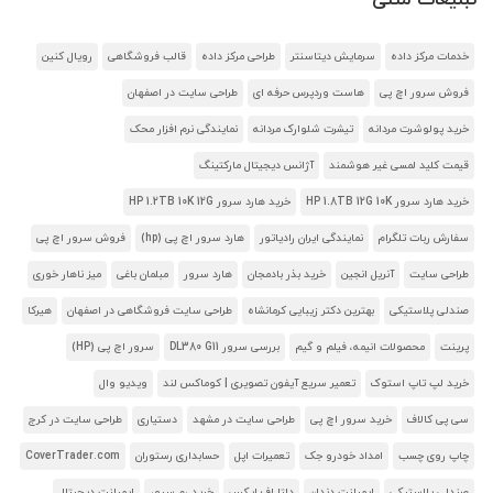
خدمات مرکز داده
سرمایش دیتاسنتر
طراحی مرکز داده
قالب فروشگاهی
رویال کنین
فروش سرور اچ پی
هاست وردپرس حرفه ای
طراحی سایت در اصفهان
خرید پولوشرت مردانه
تیشرت شلوارک مردانه
نمایندگی نرم افزار محک
قیمت کلید لمسی غیر هوشمند
آژانس دیجیتال مارکتینگ
خرید هارد سرور HP 1.8TB 12G 10K
خرید هارد سرور HP 1.2TB 10K 12G
سفارش ربات تلگرام
نمایندگی ایران رادیاتور
هارد سرور اچ پی (hp)
فروش سرور اچ پی
طراحی سایت
آنریل انجین
خرید بذر بادمجان
هارد سرور
مبلمان باغی
میز ناهار خوری
صندلی پلاستیکی
بهترین دکتر زیبایی کرمانشاه
طراحی سایت فروشگاهی در اصفهان
هیرکا
پرینت
محصولات انیمه، فیلم و گیم
بررسی سرور DL380 G11
سرور اچ پی (HP)
خرید لپ تاپ استوک
تعمیر سریع آیفون تصویری | کوماکس لند
ویدیو وال
سی پی کالاف
خرید سرور اچ پی
طراحی سایت در مشهد
دستیاری
طراحی سایت در کرج
چاپ روی چسب
امداد خودرو جک
تعمیرات اپل
حسابداری رستوران
CoverTrader.com
صندلی پلاستیکی
ایمپلنت دندان
دلتا اف ایکس
خرید رم سرور
ایمپلنت دیجیتال