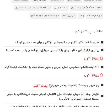
خدمات DevOps مدیریت سرور
انیمیشن چینی
دستگاه ذخیره و ثبت شماره مشتری
دوره فرانت اند
پالت
سی پی کالاف
موسسات مجاز اعزام دانشجو
مطالب پیشنهادی
دنیای شگفت‌انگیز کارتون و انیمیشن، رایگان و برای همه سنین کودک
بهترین اپلیکیشن دانلود رمان رایگان برای موبایل؛ باغ استور را از دست ندهید!
رپورتاژ آگهی
API اینستاگرام؛ دسترسی آسان، سریع و بدون محدودیت به اطلاعات اینستاگرام
رپورتاژ آگهی
رم سرور چیست؟ (اهمیت رم در سرور)
رپورتاژ آگهی
گزارش ویژه: آیا دوران تبلیغات برای افزایش فروش سایت فروشگاهی به پایان
رسیده است؟ (استراتژی جایگزین)
چطور فالوورهای واقعی اینستاگرام جذب کنیم؟ راهکارهایی که واقعاً جواب