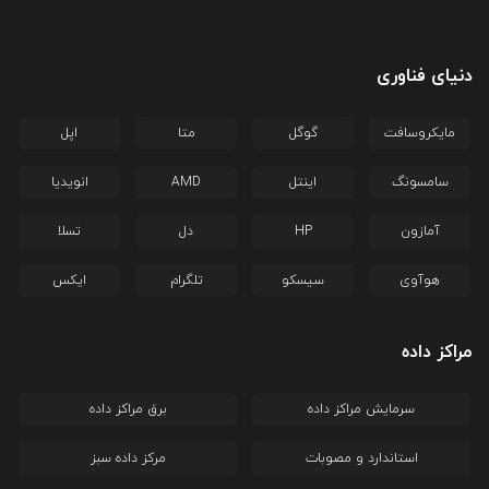
دنیای فناوری
مایکروسافت
گوگل
متا
اپل
سامسونگ
اینتل
AMD
انویدیا
آمازون
HP
دل
تسلا
هوآوی
سیسکو
تلگرام
ایکس
مراکز داده
سرمایش مراکز داده
برق مراکز داده
استاندارد و مصوبات
مرکز داده سبز