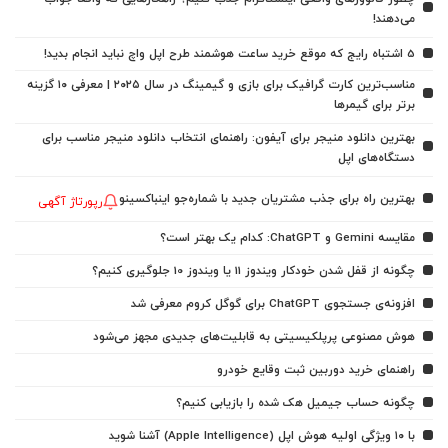
می‌دهند!
5 اشتباه رایج که موقع خرید ساعت هوشمند طرح اپل واچ نباید انجام بدید!
مناسب‌ترین کارت گرافیک برای بازی و گیمینگ در سال ۲۰۲۵ | معرفی ۱۰ گزینه
برتر برای گیمرها
بهترین دانلود منیجر برای آیفون: راهنمای انتخاب دانلود منیجر مناسب برای
دستگاه‌های اپل
بهترین راه برای جذب مشتریان جدید با شماره‌جو اینباکسینو
رپورتاژ آگهی
مقایسه Gemini و ChatGPT: کدام یک بهتر است؟
چگونه از قفل شدن خودکار ویندوز 11 یا ویندوز 10 جلوگیری کنیم؟
افزونه‌ی جستجوی ChatGPT برای گوگل کروم معرفی شد
هوش مصنوعی پرپلکیسیتی به قابلیت‌های جدیدی مجهز می‌شود
راهنمای خرید دوربین ثبت وقایع خودرو
چگونه حساب جیمیل هک شده را بازیابی کنیم؟
با ۱۰ ویژگی اولیه هوش اپل (Apple Intelligence) آشنا شوید