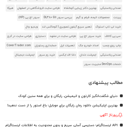
صندلی پلاستیکی
بهترین دکتر زیبایی کرمانشاه
طراحی سایت فروشگاهی در اصفهان
هیرکا
پرینت
محصولات انیمه، فیلم و گیم
بررسی سرور DL380 G11
سرور اچ پی (HP)
خرید لپ تاپ استوک
تعمیر سریع آیفون تصویری | کوماکس لند
ویدیو وال
سی پی کالاف
خرید سرور اچ پی
طراحی سایت در مشهد
دستیاری
طراحی سایت در کرج
چاپ روی چسب
امداد خودرو جک
تعمیرات اپل
حسابداری رستوران
CoverTrader.com
صندلی پلاستیکی
ایمپلنت دندان
دلتا اف ایکس
خرید رم سرور
ایمپلنت دیجیتال
خدمات DevOps مدیریت سرور
مطالب پیشنهادی
دنیای شگفت‌انگیز کارتون و انیمیشن، رایگان و برای همه سنین کودک
بهترین اپلیکیشن دانلود رمان رایگان برای موبایل؛ باغ استور را از دست ندهید!
رپورتاژ آگهی
API اینستاگرام؛ دسترسی آسان، سریع و بدون محدودیت به اطلاعات اینستاگرام