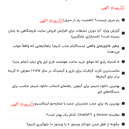
رپورتاژ آگهی
رم سرور چیست؟ (اهمیت رم در سرور)
رپورتاژ آگهی
گزارش ویژه: آیا دوران تبلیغات برای افزایش فروش سایت فروشگاهی به پایان
رسیده است؟ (استراتژی جایگزین)
چطور فالوورهای واقعی اینستاگرام جذب کنیم؟ راهکارهایی که واقعاً جواب
می‌دهند!
5 اشتباه رایج که موقع خرید ساعت هوشمند طرح اپل واچ نباید انجام بدید!
مناسب‌ترین کارت گرافیک برای بازی و گیمینگ در سال ۲۰۲۵ | معرفی ۱۰ گزینه
برتر برای گیمرها
بهترین دانلود منیجر برای آیفون: راهنمای انتخاب دانلود منیجر مناسب برای
دستگاه‌های اپل
بهترین راه برای جذب مشتریان جدید با شماره‌جو اینباکسینو
رپورتاژ آگهی
مقایسه Gemini و ChatGPT: کدام یک بهتر است؟
چگونه از قفل شدن خودکار ویندوز 11 یا ویندوز 10 جلوگیری کنیم؟