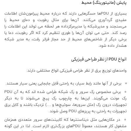
پایش (مانیتورینگ) محیط
بسیاری از PDUها حسگرهایی دارند که درباره محیط پیرامون‌شان اطلاعات
مفیدی گردآوری می‌کنند. آن‌ها برای مثال رطوبت و دمای محیط را
می‌سنجند و مدیرشبکه یا مدیرمرکزداده هر لحظه می تواند این اطلاعات را
رصد کند. حتی می توان آن‌ها را طوری تنظیم کرد که اگر رطوبت، دما یا
برخی دیگر از شاخص‌های محیط از حد مجاز فراتر رفت، به مدیر شبکه
هشدار داده شود.
انواع PDU از نظر طراحی فیزیکی
واحدهای توزیع برق از نظر طراحی فیزیکی انواع مختلفی دارند:
برخی از آنها مانند رابط سیار، به راحتی قابل جابجایی یعنی سیار هستند.
برخی مخصوص رک سرور و رک شبکه طراحی شده اند که به آن PDU
رک مونت می‌گویند. این‌ها به چارچوب رک پیچ می‌شوند تا به دیگر
تجهیزات درون رک (مثل سرورها، سوئیچ‌ها و …) نزدیک باشند و کابل برق
تجهیزات به راحتی به پریزهای PDU وصل شوند.
در مکان‌هایی مثل دیتاسنترها که کابینت‌های سرور متعددی همزمان
مشغول کار هستند، معمولاً PDUهای بزرگ‌تری لازم است. لذا در این گونه