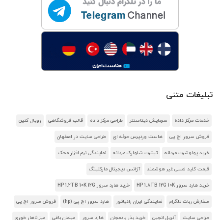
تبلیغات متنی
خدمات مرکز داده
سرمایش دیتاسنتر
طراحی مرکز داده
قالب فروشگاهی
رویال کنین
فروش سرور اچ پی
هاست وردپرس حرفه ای
طراحی سایت در اصفهان
خرید پولوشرت مردانه
تیشرت شلوارک مردانه
نمایندگی نرم افزار محک
قیمت کلید لمسی غیر هوشمند
آژانس دیجیتال مارکتینگ
خرید هارد سرور HP 1.8TB 12G 10K
خرید هارد سرور HP 1.2TB 10K 12G
سفارش ربات تلگرام
نمایندگی ایران رادیاتور
هارد سرور اچ پی (hp)
فروش سرور اچ پی
طراحی سایت
آنریل انجین
خرید بذر بادمجان
هارد سرور
مبلمان باغی
میز ناهار خوری