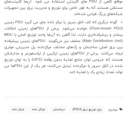
مواقع گاهی از PDU های کابینتی استفاده می شود. آن‌ها کابینت‌های
مستقلی هستند که به طور خاص برای توزیع و مدیریت برق بین تجهیزات
شبکه‌های بزرگ طراحی شده‌اند.
گونه دیگری که کف اتاق سرور یا مرکز داده جای می گیرد PDU زمینی
(Floor-mount PDU) خوانده می‌شود. برخی از PDUهای زمینی امکانات
بیشتر و پیشرفته‌تری دارند، لذا گاهی به آن‌ها واحد توزیع اصلی یا MDU
(Main Distribution Unit) مخفف نیز می‌گویند. PDUهای زمینی پیشرفته
بین برق اصلی ساختمان و رک‌های مختلف مرکزداده، پل مدیریتی موثری
ایجاد می‌کنند. برخی از PDUهای زمینی ترکیبی از ترانسفورمر و مدارشکن
هستند که خروجی توان منابع تغذیه بدون وقفه (UPS) را به توان توزیع
شده در اتاق سرور یا مرکزداده تبدیل می‌کنند؛ هر یک از این PDUها می
تواند تعداد زیادی رک را تغذیه کند.
پنل توزیع برق (PDU)
دیتاسنتر
مراکز داده
مرکز داده
موضوع