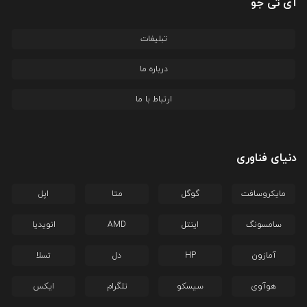
آی تی جو
تبلیغات
درباره ما
ارتباط با ما
دنیای فناوری
مایکروسافت
گوگل
متا
اپل
سامسونگ
اینتل
AMD
انویدیا
آمازون
HP
دل
تسلا
هوآوی
سیسکو
تلگرام
ایکس