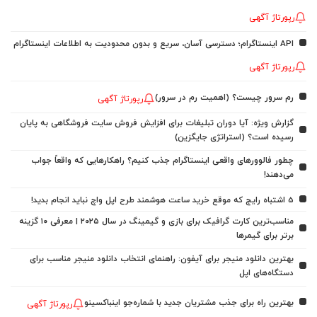
رپورتاژ آگهی
API اینستاگرام؛ دسترسی آسان، سریع و بدون محدودیت به اطلاعات اینستاگرام
رپورتاژ آگهی
رم سرور چیست؟ (اهمیت رم در سرور)
رپورتاژ آگهی
گزارش ویژه: آیا دوران تبلیغات برای افزایش فروش سایت فروشگاهی به پایان
رسیده است؟ (استراتژی جایگزین)
چطور فالوورهای واقعی اینستاگرام جذب کنیم؟ راهکارهایی که واقعاً جواب
می‌دهند!
5 اشتباه رایج که موقع خرید ساعت هوشمند طرح اپل واچ نباید انجام بدید!
مناسب‌ترین کارت گرافیک برای بازی و گیمینگ در سال ۲۰۲۵ | معرفی ۱۰ گزینه
برتر برای گیمرها
بهترین دانلود منیجر برای آیفون: راهنمای انتخاب دانلود منیجر مناسب برای
دستگاه‌های اپل
بهترین راه برای جذب مشتریان جدید با شماره‌جو اینباکسینو
رپورتاژ آگهی