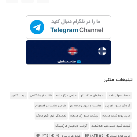
تبلیغات متنی
خدمات مرکز داده
سرمایش دیتاسنتر
طراحی مرکز داده
قالب فروشگاهی
رویال کنین
فروش سرور اچ پی
هاست وردپرس حرفه ای
طراحی سایت در اصفهان
خرید پولوشرت مردانه
تیشرت شلوارک مردانه
نمایندگی نرم افزار محک
قیمت کلید لمسی غیر هوشمند
آژانس دیجیتال مارکتینگ
خرید هارد سرور HP 1.8TB 12G 10K
خرید هارد سرور HP 1.2TB 10K 12G