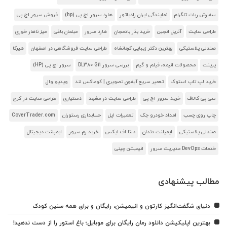
سفارش ربات تلگرام
نمایندگی ایران رادیاتور
هارد سرور اچ پی (hp)
فروش سرور اچ پی
طراحی سایت
آنریل انجین
خرید بذر بادمجان
هارد سرور
مبلمان باغی
میز ناهار خوری
صندلی پلاستیکی
بهترین دکتر زیبایی کرمانشاه
طراحی سایت فروشگاهی در اصفهان
هیرکا
پرینت
محصولات انیمه، فیلم و گیم
بررسی سرور DL380 G11
سرور اچ پی (HP)
خرید لپ تاپ استوک
تعمیر سریع آیفون تصویری | کوماکس لند
ویدیو وال
سی پی کالاف
خرید سرور اچ پی
طراحی سایت در مشهد
دستیاری
طراحی سایت در کرج
چاپ روی چسب
امداد خودرو جک
تعمیرات اپل
حسابداری رستوران
CoverTrader.com
صندلی پلاستیکی
ایمپلنت دندان
دلتا اف ایکس
خرید رم سرور
ایمپلنت دیجیتال
خدمات DevOps مدیریت سرور
انیمیشن چینی
مطالب پیشنهادی
دنیای شگفت‌انگیز کارتون و انیمیشن، رایگان و برای همه سنین کودک
بهترین اپلیکیشن دانلود رمان رایگان برای موبایل؛ باغ استور را از دست ندهید!