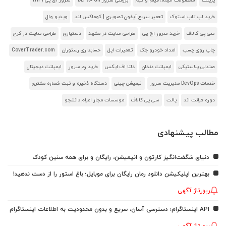
پرینت
محصولات انیمه، فیلم و گیم
بررسی سرور DL380 G11
سرور اچ پی (HP)
خرید لپ تاپ استوک
تعمیر سریع آیفون تصویری | کوماکس لند
ویدیو وال
سی پی کالاف
خرید سرور اچ پی
طراحی سایت در مشهد
دستیاری
طراحی سایت در کرج
چاپ روی چسب
امداد خودرو جک
تعمیرات اپل
حسابداری رستوران
CoverTrader.com
صندلی پلاستیکی
ایمپلنت دندان
دلتا اف ایکس
خرید رم سرور
ایمپلنت دیجیتال
خدمات DevOps مدیریت سرور
انیمیشن چینی
دستگاه ذخیره و ثبت شماره مشتری
دوره فرانت اند
پالت
سی پی کالاف
موسسات مجاز اعزام دانشجو
مطالب پیشنهادی
دنیای شگفت‌انگیز کارتون و انیمیشن، رایگان و برای همه سنین کودک
بهترین اپلیکیشن دانلود رمان رایگان برای موبایل؛ باغ استور را از دست ندهید!
رپورتاژ آگهی
API اینستاگرام؛ دسترسی آسان، سریع و بدون محدودیت به اطلاعات اینستاگرام