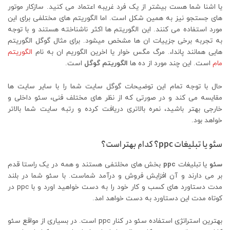
یا اشنا شما هست بیشتر از یک فرد غریبه اعتماد می کنید. سازکار موتور
های جستجو نیز به همین شکل است. اما الگوریتم های مختلفی برای این
مورد استفاده می کنند. این الگوریتم ها اکثر ناشناخته هستند و با توجه
به تجربه برخی جزییات ان ها مشخص میشود. برای مثال گوگل الگوریتم
هایی همانند پاندا،. مرگ مگس خوار یا اخرین الگوریم ان به نام
الگوریتم
مام
است. این چند مورد از ده ها
الگوریتم گوگل
است.
حال با توجه تمام این توضیحات گوگل سایت شما را با سایر سایت ها
مقایسه می کند و در صورتی که از نظر های مختلف فنی، سئو داخلی و
خارجی بهتر باشید، نمره بالاتری دریافت کرده و رتبه سایت شما بالاتر
خواهد بود.
سئو یا تبلیغات ppc؟ کدام بهتر است؟
سئو
یا تبلیغات
ppc
بخش های مخلتفی هستند و همه در یک راستا قدم
بر می دارند و آن افزایش فروش و درآمد شماست. با سئو شما در بلند
مدت دستاورد های کسب و کار خود را به دست خواهید اورد و با ppc در
کوتاه مدت این دستاورد به دست خواهد امد.
بهترین استراتژی استفاده سئو در کنار ppc است. در بسیاری از مواقع سئو