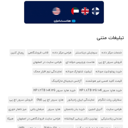
تبلیغات متنی
خدمات مرکز داده
سرمایش دیتاسنتر
طراحی مرکز داده
قالب فروشگاهی
رویال کنین
فروش سرور اچ پی
هاست وردپرس حرفه ای
طراحی سایت در اصفهان
خرید پولوشرت مردانه
تیشرت شلوارک مردانه
نمایندگی نرم افزار محک
قیمت کلید لمسی غیر هوشمند
آژانس دیجیتال مارکتینگ
خرید هارد سرور HP 1.8TB 12G 10K
خرید هارد سرور HP 1.2TB 10K 12G
سفارش ربات تلگرام
نمایندگی ایران رادیاتور
هارد سرور اچ پی (hp)
فروش سرور اچ پی
طراحی سایت
آنریل انجین
خرید بذر بادمجان
هارد سرور
مبلمان باغی
میز ناهار خوری
صندلی پلاستیکی
بهترین دکتر زیبایی کرمانشاه
طراحی سایت فروشگاهی در اصفهان
هیرکا