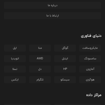
درباره ما
ارتباط با ما
دنیای فناوری
مایکروسافت
گوگل
متا
اپل
سامسونگ
اینتل
AMD
انویدیا
آمازون
HP
دل
تسلا
هوآوی
سیسکو
تلگرام
ایکس
مراکز داده