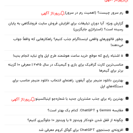
رپورتاژ آگهی
رم سرور چیست؟ (اهمیت رم در سرور)
رپورتاژ آگهی
گزارش ویژه: آیا دوران تبلیغات برای افزایش فروش سایت فروشگاهی به پایان
رسیده است؟ (استراتژی جایگزین)
چطور فالوورهای واقعی اینستاگرام جذب کنیم؟ راهکارهایی که واقعاً جواب
می‌دهند!
5 اشتباه رایج که موقع خرید ساعت هوشمند طرح اپل واچ نباید انجام بدید!
مناسب‌ترین کارت گرافیک برای بازی و گیمینگ در سال ۲۰۲۵ | معرفی ۱۰ گزینه
برتر برای گیمرها
بهترین دانلود منیجر برای آیفون: راهنمای انتخاب دانلود منیجر مناسب برای
دستگاه‌های اپل
بهترین راه برای جذب مشتریان جدید با شماره‌جو اینباکسینو
رپورتاژ آگهی
مقایسه Gemini و ChatGPT: کدام یک بهتر است؟
چگونه از قفل شدن خودکار ویندوز 11 یا ویندوز 10 جلوگیری کنیم؟
افزونه‌ی جستجوی ChatGPT برای گوگل کروم معرفی شد