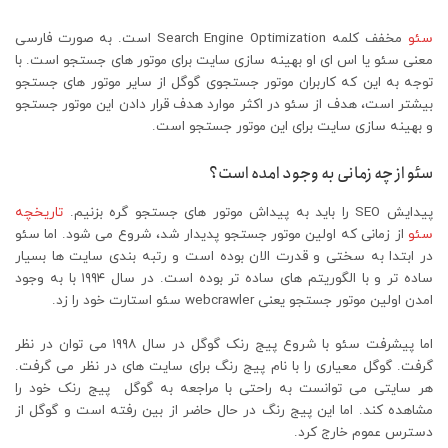
سئو
مخفف کلمه Search Engine Optimization است. به صورت فارسی
معنی سئو یا اس ای او بهینه سازی سایت برای موتور های جستجو است. با
توجه به این که کاربران موتور جستجوی گوگل از سایر موتور های جستجو
بیشتر است، هدف از سئو در اکثر موارد هدف قرار دادن این موتور جستجو
و بهینه سازی سایت برای این موتور جستجو است.
سئو از چه زمانی به وجود امده است؟
پیدایش SEO را باید به پیداش موتور های جستجو گره بزنیم.
تاریخچه
سئو
از زمانی که اولین موتور جستجو پدیدار شد، شروع می شود. اما سئو
در ابتدا به سختی و قدرت الان بوده است و رتبه بندی سایت ها بسیار
ساده تر و با الگوریتم های ساده تر بوده است. در سال ۱۹۹۴ با به وجود
امدن اولین موتور جستجو یعنی webcrawler سئو استارت خود را زد.
اما پیشرفت سئو با شروع پیج رنک گوگل در سال ۱۹۹۸ می توان در نظر
گرفت. گوگل معیاری را با نام پیج رنگ برای سایت های در نظر می گرفت.
هر سایتی می توانست به راحتی با مراجعه به گوگل پیج رنک خود را
مشاهده کند. اما این پیج رنگ در حال حاضر از بین رفته است و گوگل از
دسترس عموم خارج کرد.