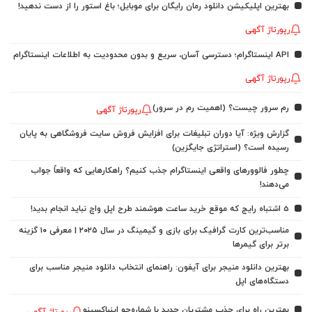
بهترین اپلیکیشن دانلود رمان رایگان برای موبایل؛ باغ استور را از دست ندهید!
رپورتاژ آگهی
API اینستاگرام؛ دسترسی آسان، سریع و بدون محدودیت به اطلاعات اینستاگرام
رپورتاژ آگهی
رم سرور چیست؟ (اهمیت رم در سرور)
رپورتاژ آگهی
گزارش ویژه: آیا دوران تبلیغات برای افزایش فروش سایت فروشگاهی به پایان
رسیده است؟ (استراتژی جایگزین)
چطور فالوورهای واقعی اینستاگرام جذب کنیم؟ راهکارهایی که واقعاً جواب
می‌دهند!
5 اشتباه رایج که موقع خرید ساعت هوشمند طرح اپل واچ نباید انجام بدید!
مناسب‌ترین کارت گرافیک برای بازی و گیمینگ در سال ۲۰۲۵ | معرفی ۱۰ گزینه
برتر برای گیمرها
بهترین دانلود منیجر برای آیفون: راهنمای انتخاب دانلود منیجر مناسب برای
دستگاه‌های اپل
بهترین راه برای جذب مشتریان جدید با شماره‌جو اینباکسینو
رپورتاژ آگهی