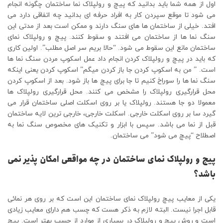
اول از همه شما باید بدانید که پیچ و رولپلاک نما ساختمان چگونه انجام
می شود تا موقع سپردن کار به افراد حرفه ای بدانید چه اتفاقی دارد می
افتد. خیلی از ساختمان ها های سنگ دارند و ممکن است بعد از مدتی این
سنگ نما ها از ساختمان می افتند و سقوط کنند. پیچ و رولپلاک نمای
ساختمان مانع این سقوط می شود. “حالا بریم سر اصل مطلب”. اولین کاری
که باید در پیچ و رولپلاک کردن انجام داد عمل اسکوپ مردن سنگ نما ها
است. ” من به اسکوپ کردن جا باز کردن میگم” اسکوپ کردن یعنی اینکه
سنگ نما ها را سوراخ کنیم تا جا برای پیچ ها باز شود. بعد از اسکوپ کردن
محل قرارگیری رولپلاک را مشخص می کنند. محل قرارگیری رولپلاک ها
معمولا دو جا هستند. رولپلاک یا بر روی اسکلت اصلی ساختمان قرار می
گیرد سا بر روی اسکلت خارجی. اسکلت خارجی، خارجی ترین لایه ساختمان
قبل از نما می باشد. سپس با ابزار و تکنیک های مخصوص سنگ نما به
اصطلاح “پیچ می شود” می ساختمان.
پیچ و رولپلاک نمای ساختمان در چه مواقعی امکان پذیر نمی
باشد؟
یکی از معایب پیچ رولپلاک نمای ساختمان این است که بر روی هر نمائی
قابل اجرا نیست. البته لازم به ذکر هست که چسب هم دارای معایب زیادی
است و روش پیچ و رولپلاک در بسیاری از موارد از چسب بهتر است. پیچ