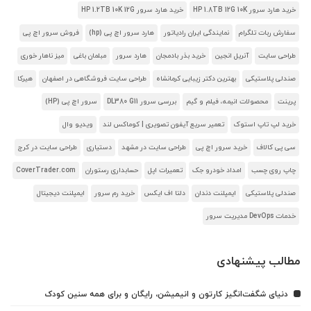
خرید هارد سرور HP 1.8TB 12G 10K
خرید هارد سرور HP 1.2TB 10K 12G
سفارش ربات تلگرام
نمایندگی ایران رادیاتور
هارد سرور اچ پی (hp)
فروش سرور اچ پی
طراحی سایت
آنریل انجین
خرید بذر بادمجان
هارد سرور
مبلمان باغی
میز ناهار خوری
صندلی پلاستیکی
بهترین دکتر زیبایی کرمانشاه
طراحی سایت فروشگاهی در اصفهان
هیرکا
پرینت
محصولات انیمه، فیلم و گیم
بررسی سرور DL380 G11
سرور اچ پی (HP)
خرید لپ تاپ استوک
تعمیر سریع آیفون تصویری | کوماکس لند
ویدیو وال
سی پی کالاف
خرید سرور اچ پی
طراحی سایت در مشهد
دستیاری
طراحی سایت در کرج
چاپ روی چسب
امداد خودرو جک
تعمیرات اپل
حسابداری رستوران
CoverTrader.com
صندلی پلاستیکی
ایمپلنت دندان
دلتا اف ایکس
خرید رم سرور
ایمپلنت دیجیتال
خدمات DevOps مدیریت سرور
مطالب پیشنهادی
دنیای شگفت‌انگیز کارتون و انیمیشن، رایگان و برای همه سنین کودک