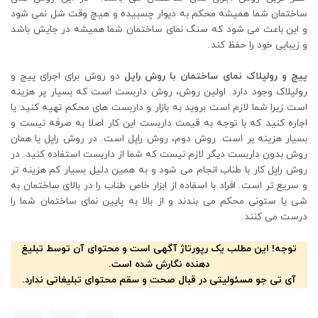
ساختمان شما همیشه محکم به دیوار چسبیده و هیچ وقت شل نمی شود
و این باعث می شود که سنگ نمای ساختمان شما همیشه در جایش باشد
و زیبایی خود را حفظ کند.
پیچ و رولپلاک نمای ساختمان با روش راپل
دو روش برای اجرای پیج و
رولپلاک وجود دارد. اولین روش، روش داربست است که بسیار پر هزینه
است زیرا شما لازم است بروید به بازار و داربست های محکم تهیه کنید یا
اجاره کنید که با توجه به قیمت داربست این کار اصلا به صرفه نیست و
بسیار هزینه بر است. روش دوم، روش راپل است. در روش راپل یا همان
روش بدون داربست دیگر لازم نیست که شما از داربست استفاده کنید. در
روش راپل کار با طناب انجام می شود و به همین دلیل بسیار کم هزینه تر
و سریع تر است. افراد با اسفاده از ابزار خاص طناب را در بالای ساختمان به
شی یا ستونی محکم می بندند و از بالا به پایین نمای ساختمان شما را
درست می کنند.
توجه! این مطلب یک رپورتاژ آگهی است و محتوای آن توسط تبلیغ
دهنده نگارش شده است.
آی تی جو مسئولیتی در قبال صحت و سقم محتوای تبلیغاتی ندارد.