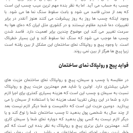
چسب به حساب می آید. اما به نظر بنده مهم ترین عیب چسب این است
که بعد از مدتی فاسد می شود و باعث سقوط سنگ نما ها می شود. با
وجود اینکه چسب ها روز به روز پیشرفت می کنند هنوز آنقدر در برابر
تغییرات دما شدید مقاوم نیستند و در کشوری مثل ایران که دمای هوا به
سرعت تغییر می کند این موضوع چندین برابر اهمیت دارد. فاسد شدن
چسب ها موجب می شود که سنگ نما سقوط کند و این بسیار خطرناک
است. با وجود پیج و رولپلاک نمای ساختمان این مشکل از بین رفته است
زیرا پیچ ها هرگز از بین نمی روند.
فواید پیچ و رولپلاک نمای ساختمان
در مقایسه با چسب و سیمان، پیچ و رولپلاک نمای ساختمان مزیت های
خیلی بیشتری دارد. اولین یا شاید هم مهمترین مزیت پیچ و رولپلاک
نسبت به سیمان و چسب این است که هزینه بسیاری کمتری برای اجرا لازم
دارد و شما در این روش تقریبا نصف هزینه نما با استفاده از سیمان را می
پردازید. دومین مزیت این است که دائمیست و شما دیگر لازم نیست بعد
از چند سال به شخصی پول بدهید تا چسب ساختمان شما را نوع کند و یا
دیگر لازم نیست به کسی پول بدهید که دوباره نمای شما را سیمان کاری
کند. مهمترین دلیل برتری پیچ و رولپلاک به نظر بنده این است که کم
خطر ترین روش اجرای نمای ساختمان می باشد. در این روش نمای