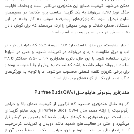
ممکن می‌شود. کیفیت صدای این هندزفری بی‌نظیر است و به‌لطف قابلیت
حذف نویز ENC، می‌تواند به یک گزینه مناسب برای مکالمه در محیط‌های
شلوغ تبدیل شود. تکنولوژی‌های پیشرفته صوتی به کار رفته در این
دستگاه، صدای شفاف و بیس عمیقی را ارائه می‌دهند که برای گوش دادن
به موسیقی در حین تمرین بسیار مناسب است.
از نظر مقاومت، این مدل با استاندارد IPX7 عرضه شده که به‌راحتی در برابر
آب و عرق مقاومت دارد و می‌تواند در تمرینات شدید و حتی در شرایط
بارانی استفاده شود. با این حال، باتری هندزفری S50 EF906، حداکثر تا ۳۸
ساعت می‌تواند دوام داشته باشد که نسبت به برخی از رقبا متوسط بوده و
برای برخی کاربران نقطه ضعفی محسوب می‌شود. اما با توجه به ویژگی‌های
دیگر، همچنان یکی از گزینه‌های برتر بازار است.
هندزفری بلوتوثی هایلو مدل Purfree Buds OW01
اگر به دنبال هندزفری هستید که ترکیبی از کیفیت صدای بالا و طراحی
ارگونومیک را ارائه دهد، مدل Purfree Buds OW01 از برند هایلو گزینه‌ای
عالی است. این هندزفری به گونه‌ای طراحی شده که به‌خوبی در گوش قرار
می‌گیرد و حتی در فعالیت‌های شدید مانند دویدن یا تمرینات کراس‌فیت
کاملا پایدار باقی می‌ماند. علاوه بر این، طراحی سبک و انعطاف‌پذیر آن از