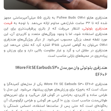
هندزفری هایلو Pufree Buds OW01 به باتری ۵۵ میلی‌آمپرساعتی مجهز
شده که تا ۳۲ ساعت شارژدهی مداوم ارائه می‌دهد. با توجه به
قیمت
هندزفری بلوتوثی
، انتظار می‌رفت که از باتری پرظرفیت‌تری برای این
هندزفری استفاده شود، اما با وجود ویژگی‌های متعدد و کاربردی آن، این
مورد نقطه ضعف بزرگی محسوب نمی‌شود. از دیگر ویژیگی‌های هندزفری
OW01 می‌توان به گواهی امنیتی IP55 اشاره کرد که نشان می‌دهد این
هندزفری در مقابل اب و گرد و غبار مقاومت بالایی دارد و برای ورزش و
پیاده‌روی در محیط‌های بارانی مناسب است.
هندزفری بلوتوثی وان مور مدل 1More Fit SE Earbuds S30
EF606
هندزفری 1More Fit SE Earbuds S30 EF606 یکی از مدل‌های کمینه‌گرا و
سبک است که به‌ویژه برای ورزش‌های هوازی پیشنهاد می‌شود. این مدل با
طراحی ساده و کاربردی، به‌راحتی در گوش قرار می‌گیرد و برای تمرین‌های
طولانی‌مدت مناسب است. وزن ۱۰ گرمی هر گوشی و طراحی ارگونومیک آن
به‌گونه‌ای است که حتی پس از ساعت‌ها استفاده، احساس خستگی یا