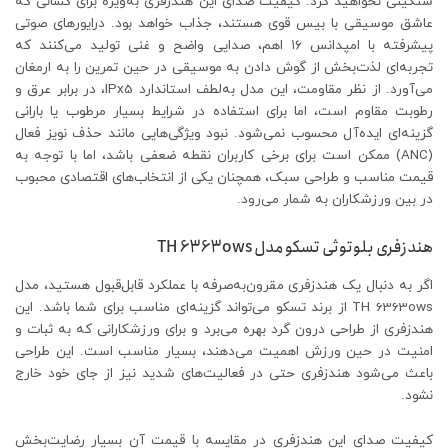
سنگینی نخواهید کرد. کیفیت صدای این هندزفری به‌ویژه برای کسانی که
عاشق موسیقی با بیس قوی هستند، جذاب خواهد بود. درایورهای صوتی
پیشرفته با امپدانس ۱۶ اهم، صدایی واضح و غنی تولید می‌کنند که
تجربه‌ای لذت‌بخش از گوش دادن به موسیقی در حین تمرین را به ارمغان
می‌آورد. از نظر مقاومت، این مدل به‌لطف استاندارد IPx5، در برابر عرق و
رطوبت مقاوم است، اما برای استفاده در شرایط بسیار مرطوب یا بارانی
گزینه‌ای ایده‌آل محسوب نمی‌شود. نبود ویژگی‌هایی مانند حذف نویز فعال
(ANC) ممکن است برای برخی کاربران نقطه ضعفی باشد، اما با توجه به
قیمت مناسب و طراحی سبک، همچنان یکی از انتخاب‌های اقتصادی محبوب
در بین ورزشکاران به ‌شمار می‌رود.
هندزفری بلوتوثی تسکو مدل TH 6363ows
اگر به دنبال یک هندزفری مقرون‌به‌صرفه با عملکرد قابل‌قبول هستید، مدل
TH 6363ows از برند تسکو می‌تواند گزینه‌ای مناسب برای شما باشد. این
هندزفری از طراحی درون گرد بهره می‌برد و برای ورزشکارانی که به ثبات و
امنیت در حین ورزش اهمیت می‌دهند، بسیار مناسب است. این طراحی
باعث می‌شود هندزفری حتی در فعالیت‌های شدید نیز از جای خود خارج
نشود.
کیفیت صدای این هندزفری در مقایسه با قیمت آن بسیار رضایت‌بخش