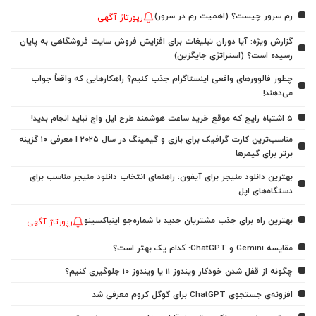
رم سرور چیست؟ (اهمیت رم در سرور)
رپورتاژ آگهی
گزارش ویژه: آیا دوران تبلیغات برای افزایش فروش سایت فروشگاهی به پایان
رسیده است؟ (استراتژی جایگزین)
چطور فالوورهای واقعی اینستاگرام جذب کنیم؟ راهکارهایی که واقعاً جواب
می‌دهند!
5 اشتباه رایج که موقع خرید ساعت هوشمند طرح اپل واچ نباید انجام بدید!
مناسب‌ترین کارت گرافیک برای بازی و گیمینگ در سال ۲۰۲۵ | معرفی ۱۰ گزینه
برتر برای گیمرها
بهترین دانلود منیجر برای آیفون: راهنمای انتخاب دانلود منیجر مناسب برای
دستگاه‌های اپل
بهترین راه برای جذب مشتریان جدید با شماره‌جو اینباکسینو
رپورتاژ آگهی
مقایسه Gemini و ChatGPT: کدام یک بهتر است؟
چگونه از قفل شدن خودکار ویندوز 11 یا ویندوز 10 جلوگیری کنیم؟
افزونه‌ی جستجوی ChatGPT برای گوگل کروم معرفی شد