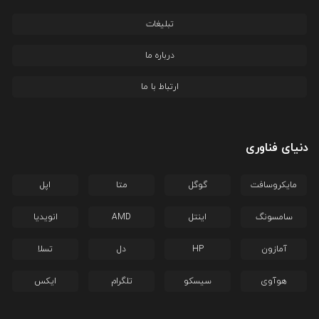
تبلیغات
درباره ما
ارتباط با ما
دنیای فناوری
مایکروسافت
گوگل
متا
اپل
سامسونگ
اینتل
AMD
انویدیا
آمازون
HP
دل
تسلا
هوآوی
سیسکو
تلگرام
ایکس