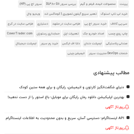
پرینت
محصولات انیمه، فیلم و گیم
بررسی سرور DL380 G11
سرور اچ پی (HP)
خرید لپ تاپ استوک
تعمیر سریع آیفون تصویری | کوماکس لند
ویدیو وال
سی پی کالاف
خرید سرور اچ پی
طراحی سایت در مشهد
دستیاری
طراحی سایت در کرج
چاپ روی چسب
امداد خودرو جک
تعمیرات اپل
حسابداری رستوران
CoverTrader.com
صندلی پلاستیکی
ایمپلنت دندان
دلتا اف ایکس
خرید رم سرور
ایمپلنت دیجیتال
خدمات DevOps مدیریت سرور
انیمیشن چینی
مطالب پیشنهادی
دنیای شگفت‌انگیز کارتون و انیمیشن، رایگان و برای همه سنین کودک
بهترین اپلیکیشن دانلود رمان رایگان برای موبایل؛ باغ استور را از دست ندهید!
رپورتاژ آگهی
API اینستاگرام؛ دسترسی آسان، سریع و بدون محدودیت به اطلاعات اینستاگرام
رپورتاژ آگهی