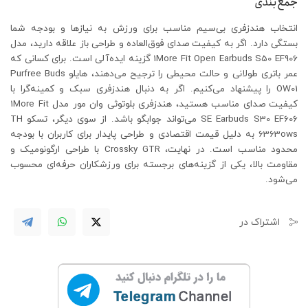
جمع‌بندی
انتخاب هندزفری بی‌سیم مناسب برای ورزش به نیازها و بودجه شما
بستگی دارد. اگر به کیفیت صدای فوق‌العاده و طراحی باز علاقه دارید، مدل
1More Fit Open Earbuds S50 EF906 گزینه ایده‌آلی است. برای کسانی که
عمر باتری طولانی و حالت محیطی را ترجیح می‌دهند، هایلو Purfree Buds
OW01 را پیشنهاد می‌کنیم. اگر به دنبال هندزفری سبک و کمینه‌گرا با
کیفیت صدای مناسب هستید، هندزفری بلوتوثی وان مور مدل 1More Fit
SE Earbuds S30 EF606 می‌تواند جوابگو باشد. از سوی دیگر، تسکو TH
6363ows به دلیل قیمت اقتصادی و طراحی پایدار برای کاربران با بودجه
محدود مناسب است. در نهایت، Crossky GTR با طراحی ارگونومیک و
مقاومت بالا، یکی از گزینه‌های برجسته برای ورزشکاران حرفه‌ای محسوب
می‌شود.
اشتراک در