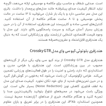
است. صدایی شفاف و مناسب برای مکالمه و موسیقی ارائه می‌دهد، اگرچه
نباید انتظار کیفیت صدای پیشرفته مانند مدل‌های پرچمدار را داشت. باتری
این مدل عمر مناسبی دارد و با یک بار شارژ، می‌توانید تا ۱۲ ساعت در حالت
پخش موسیقی و تا ۸ ساعت هنگام مکالمه از آن استفاده کنید.
کنترل‌های لمسی ساده و کاربرپسند این هندزفری، استفاده از آن را در حین
ورزش بسیار آسان می‌کند و سرعت پاسخگویی بالای دارند. این مدل با
وجود قیمت اقتصادی، انتخابی ارزشمند برای ورزشکارانی است که به دنبال
یک هندزفری قابل‌اعتماد و مقرون‌به‌صرفه هستند.
هندزفری بلوتوثی کیو سی وای مدل Crossky GTR
هندزفری مدل Crossky GTR از برند کیو سی وای، یکی دیگر از گزینه‌های
محبوب در بین ورزشکاران است. این هندزفری با طراحی مدرن و
استانداردی که دارد، راحتی و امنیت را در طول فعالیت‌های ورزشی تضمین
می‌کند. طراحی ارگونومیک آن باعث می‌شود که به‌خوبی در گوش قرار گیرد
و در حین تمرین‌های شدید از جای خود تکان نخورد. کیفیت صدای این مدل
به لطف فناوری کاهش نویز (Noise Reduction) بسیار عالی است. این
ویژگی باعث می‌شود در محیط‌های شلوغ بتوانید باکیفیت‌ترین صدا را
تجربه کنید و هنگام مکالمه، خبری از صداهای آزاردهنده محیط نیست.
همچنین استاندارد IPX5، این هندزفری را در برابر تعریق و باران مقاوم