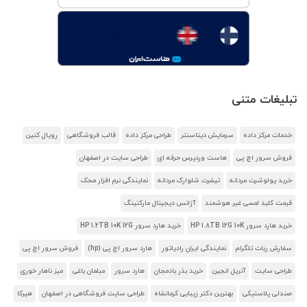
تبلیغات متنی
خدمات مرکز داده
سرمایش دیتاسنتر
طراحی مرکز داده
قالب فروشگاهی
رویال کنین
فروش سرور اچ پی
هاست وردپرس حرفه ای
طراحی سایت در اصفهان
خرید پولوشرت مردانه
تیشرت شلوارک مردانه
نمایندگی نرم افزار محک
قیمت کلید لمسی غیر هوشمند
آژانس دیجیتال مارکتینگ
خرید هارد سرور HP 1.8TB 12G 10K
خرید هارد سرور HP 1.2TB 10K 12G
سفارش ربات تلگرام
نمایندگی ایران رادیاتور
هارد سرور اچ پی (hp)
فروش سرور اچ پی
طراحی سایت
آنریل انجین
خرید بذر بادمجان
هارد سرور
مبلمان باغی
میز ناهار خوری
صندلی پلاستیکی
بهترین دکتر زیبایی کرمانشاه
طراحی سایت فروشگاهی در اصفهان
هیرکا