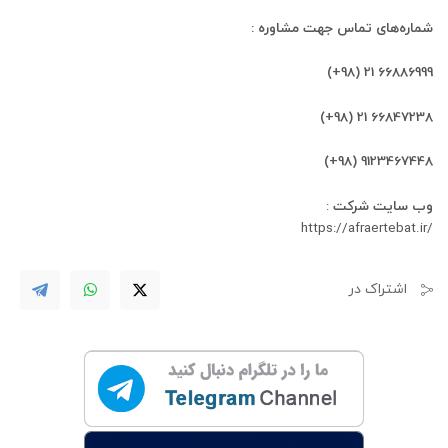
شماره‌های تماس جهت مشاوره :
66886999 21 (98+)
66847238 21 (98+)
9123467448 (98+)
وب سایت شرکت
:
/https://afraertebat.ir
اشتراک در