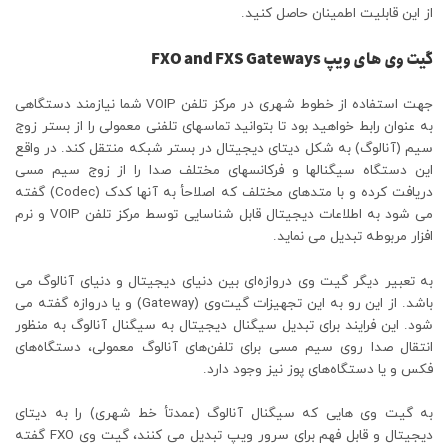
از این قابلیت اطمینان حاصل کنید.
گیت وی های ویپ FXO and FXS Gateways
جهت استفاده از خطوط شهری در مرکز تلفن VOIP شما نیازمند دستگاهی
به عنوان رابط خواهید بود تا بتوانید تماس­های تلفنی معمولی را از بستر زوج
سیم (آنالوگ) به شکل دیتای دیجیتال در بستر شبکه منتقل کند. در واقع
این دستگاه سیگنال­ها و فرکانس­های مختلف صدا را از زوج سیم مسی
دریافت کرده و با متدهای مختلف که اصلاحأ به آنها کدک (Codec) گفته
می­ شود به اطلاعات دیجیتال قابل شناسایی توسط مرکز تلفن VOIP و نرم
افزار مربوطه تبدیل می ­نماید.
به تعبیر دیگر گیت وی دروازه‌ای بین دنیای دیجیتال و دنیای آنالوگ می
باشد. از این رو به این تجهیزات گیت‌وی (Gateway) و یا دروازه گفته می
شود. این فرایند برای تبدیل سیگنال دیجیتال به سیگنال آنالوگ به منظور
انتقال صدا روی سیم مسی برای تلفن‌های آنالوگ معمولی، دستگاه‌های
فکس و یا دستگاه‌های پوز نیز وجود دارد.
به گیت ‌وی هایی که سیگنال آنالوگ (عمدتأ خط شهری) را به دیتای
دیجیتال و قابل فهم برای سرور ویپ تبدیل می کنند، گیت‌ وی FXO گفته