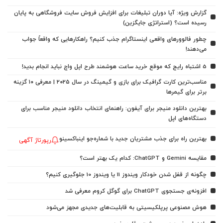
گزارش ویژه: آیا دوران تبلیغات برای افزایش فروش سایت فروشگاهی به پایان
رسیده است؟ (استراتژی جایگزین)
چطور فالوورهای واقعی اینستاگرام جذب کنیم؟ راهکارهایی که واقعاً جواب
می‌دهند!
5 اشتباه رایج که موقع خرید ساعت هوشمند طرح اپل واچ نباید انجام بدید!
مناسب‌ترین کارت گرافیک برای بازی و گیمینگ در سال ۲۰۲۵ | معرفی ۱۰ گزینه
برتر برای گیمرها
بهترین دانلود منیجر برای آیفون: راهنمای انتخاب دانلود منیجر مناسب برای
دستگاه‌های اپل
بهترین راه برای جذب مشتریان جدید با شماره‌جو اینباکسینو
رپورتاژ آگهی
مقایسه Gemini و ChatGPT: کدام یک بهتر است؟
چگونه از قفل شدن خودکار ویندوز 11 یا ویندوز 10 جلوگیری کنیم؟
افزونه‌ی جستجوی ChatGPT برای گوگل کروم معرفی شد
هوش مصنوعی پرپلکیسیتی به قابلیت‌های جدیدی مجهز می‌شود