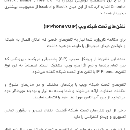
از انواع این واسط‌­های گرافیکی می­توان به Elastix , Issabel , FreePBX ,
Ombutel اشاره کرد که از این میان Elastix و Issabel از محبوبیت بیشتری
برخوردار هستند.
تلفن­‌های تحت شبکه ویپ (IP Phone VOIP)
برای مکالمه کاربران، شما نیاز به تلفن‌های خاصی که امکان اتصال به شبکه
و خواندن دیتای دیجیتال را دارند، خواهید داشت.
عمده این تلفن‌ها از پروتکل سیپ (SIP) پشتیبانی می‌کنند ، پروتکلی که
بین تمام برندها و نرم افزارهای ویپ مشترک است. اصطلاحأ به این نوع
تلفن‌ها ،IP Phone یا تلفن های تحت شبکه گفته می‌شود.
تلفن‌های تحت شبکه ویپ با برندهای مختلف و در مدل‌های متنوع و
امکانات متفاوت ارائه می‌شوند و شما بسته به نیاز و بودجه مورد‌نظر خود
می‌توانید از بین آنها تلفن مورد نظر خود را انتخاب نمایید.
برخی از این تلفن‌های تحت شبکه قابلیت انتقال تصویر و برقراری تماس
تصویری و ویدئو کنفرانس را دارد.
البته شما می‌توانید به جای تهیه تلفن‌های تحت شبکه ویپ، از نرم افزار