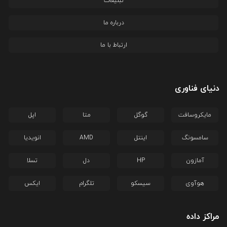
تبلیغات
درباره ما
ارتباط با ما
دنیای فناوری
مایکروسافت
گوگل
متا
اپل
سامسونگ
اینتل
AMD
انویدیا
آمازون
HP
دل
تسلا
هوآوی
سیسکو
تلگرام
ایکس
مراکز داده