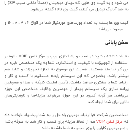
می شود و به گیت وی هایی که دیتای دیجیتال (عمدتأ داخلی سیپSIP) را
به خط آنالوگ تبدیل می کنند، گیت وی FXS گفته می‌شود.
گیت وی ها بسته به تعداد پورت‌های مورد‌نیاز شما در انواع ۲ ، ۴ ، ۸ ، ۱۶ و
… موجود می‌باشد.
سخن پایانی
به یاد داشته باشید در نصب و راه‌ اندازی ویپ و مرکز تلفن VOIP علاوه بر
استفاده از تجهیزات با کیفیت و استاندارد، شما به یک متخصص خبره در
این کار نیازمند هستید. اهمیت این موضوع به اندازه تجهیزات و شاید هم
بیشتر باشد. بخصوص که این سیستم رابطه مستقیم با کسب و کار و
ارتباط شما با مشتری خواهد داشت. تأمین امنیت شبکه و صدا و همچنین
پیاده سازی یک سیستم پایدار از مهمترین وظایف متخصص این حوزه
می‌باشد. هر گونه کمبود در این حوزه می‌تواند هزینه‌ها و نارضایتی‌های
بالایی برای شما ایجاد کند.
متخصصین شرکت افرا ارتباط بهترین راه حل را به شما پیشنهاد خواهند داد
که
مرکز تلفن VOIP
هم از لحاظ هزینه برای کسب و کار شما به صرفه باشه
و هم بهترین کارایی را برای مجموعه شما داشته باشد.