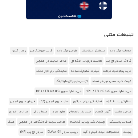
تبلیغات متنی
خدمات مرکز داده
سرمایش دیتاسنتر
طراحی مرکز داده
قالب فروشگاهی
رویال کنین
فروش سرور اچ پی
هاست وردپرس حرفه ای
طراحی سایت در اصفهان
خرید پولوشرت مردانه
تیشرت شلوارک مردانه
نمایندگی نرم افزار محک
قیمت کلید لمسی غیر هوشمند
آژانس دیجیتال مارکتینگ
خرید هارد سرور HP 1.8TB 12G 10K
خرید هارد سرور HP 1.2TB 10K 12G
سفارش ربات تلگرام
نمایندگی ایران رادیاتور
هارد سرور اچ پی (hp)
فروش سرور اچ پی
طراحی سایت
آنریل انجین
خرید بذر بادمجان
هارد سرور
مبلمان باغی
میز ناهار خوری
صندلی پلاستیکی
بهترین دکتر زیبایی کرمانشاه
طراحی سایت فروشگاهی در اصفهان
هیرکا
پرینت
محصولات انیمه، فیلم و گیم
بررسی سرور DL380 G11
سرور اچ پی (HP)