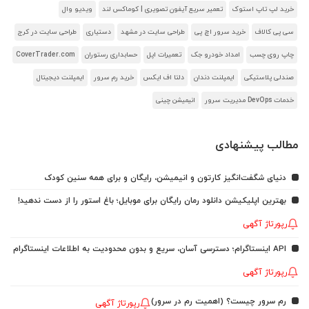
خرید لپ تاپ استوک
تعمیر سریع آیفون تصویری | کوماکس لند
ویدیو وال
سی پی کالاف
خرید سرور اچ پی
طراحی سایت در مشهد
دستیاری
طراحی سایت در کرج
چاپ روی چسب
امداد خودرو جک
تعمیرات اپل
حسابداری رستوران
CoverTrader.com
صندلی پلاستیکی
ایمپلنت دندان
دلتا اف ایکس
خرید رم سرور
ایمپلنت دیجیتال
خدمات DevOps مدیریت سرور
انیمیشن چینی
مطالب پیشنهادی
دنیای شگفت‌انگیز کارتون و انیمیشن، رایگان و برای همه سنین کودک
بهترین اپلیکیشن دانلود رمان رایگان برای موبایل؛ باغ استور را از دست ندهید!
رپورتاژ آگهی
API اینستاگرام؛ دسترسی آسان، سریع و بدون محدودیت به اطلاعات اینستاگرام
رپورتاژ آگهی
رم سرور چیست؟ (اهمیت رم در سرور)
رپورتاژ آگهی