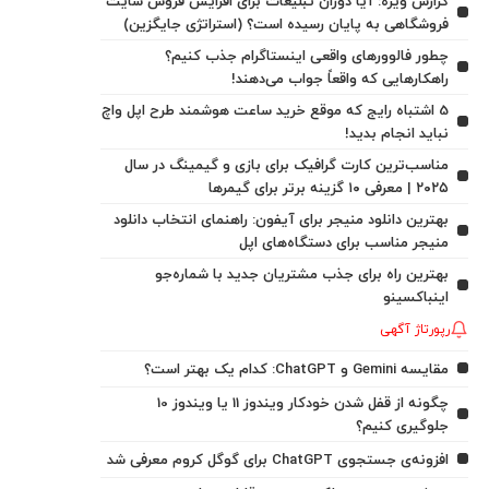
گزارش ویژه: آیا دوران تبلیغات برای افزایش فروش سایت
فروشگاهی به پایان رسیده است؟ (استراتژی جایگزین)
چطور فالوورهای واقعی اینستاگرام جذب کنیم؟
راهکارهایی که واقعاً جواب می‌دهند!
5 اشتباه رایج که موقع خرید ساعت هوشمند طرح اپل واچ
نباید انجام بدید!
مناسب‌ترین کارت گرافیک برای بازی و گیمینگ در سال
۲۰۲۵ | معرفی ۱۰ گزینه برتر برای گیمرها
بهترین دانلود منیجر برای آیفون: راهنمای انتخاب دانلود
منیجر مناسب برای دستگاه‌های اپل
بهترین راه برای جذب مشتریان جدید با شماره‌جو
اینباکسینو
رپورتاژ آگهی
مقایسه Gemini و ChatGPT: کدام یک بهتر است؟
چگونه از قفل شدن خودکار ویندوز 11 یا ویندوز 10
جلوگیری کنیم؟
افزونه‌ی جستجوی ChatGPT برای گوگل کروم معرفی شد