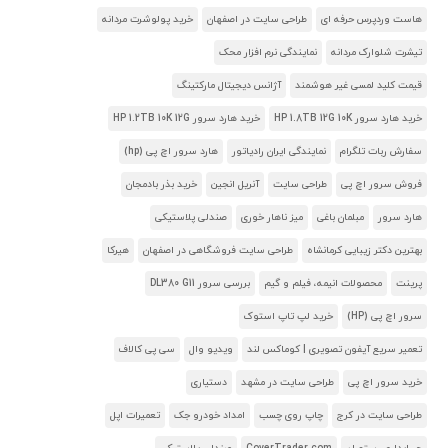
هاست وردپرس حرفه ای
طراحی سایت در اصفهان
خرید پولوشرت مردانه
تیشرت شلوارک مردانه
نمایندگی نرم افزار محک
قیمت کلید لمسی غیر هوشمند
آژانس دیجیتال مارکتینگ
خرید هارد سرور HP 1.8TB 12G 10K
خرید هارد سرور HP 1.2TB 10K 12G
سفارش ربات تلگرام
نمایندگی ایران رادیاتور
هارد سرور اچ پی (hp)
فروش سرور اچ پی
طراحی سایت
آنریل انجین
خرید بذر بادمجان
هارد سرور
مبلمان باغی
میز ناهار خوری
صندلی پلاستیکی
بهترین دکتر زیبایی کرمانشاه
طراحی سایت فروشگاهی در اصفهان
هیرکا
پرینت
محصولات انیمه، فیلم و گیم
بررسی سرور DL380 G11
سرور اچ پی (HP)
خرید لپ تاپ استوک
تعمیر سریع آیفون تصویری | کوماکس لند
ویدیو وال
سی پی کالاف
خرید سرور اچ پی
طراحی سایت در مشهد
دستیاری
طراحی سایت در کرج
چاپ روی چسب
امداد خودرو جک
تعمیرات اپل