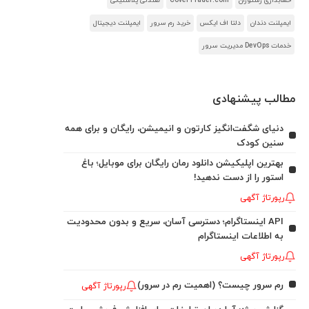
حسابداری رستوران
CoverTrader.com
صندلی پلاستیکی
ایمپلنت دندان
دلتا اف ایکس
خرید رم سرور
ایمپلنت دیجیتال
خدمات DevOps مدیریت سرور
مطالب پیشنهادی
دنیای شگفت‌انگیز کارتون و انیمیشن، رایگان و برای همه
سنین کودک
بهترین اپلیکیشن دانلود رمان رایگان برای موبایل؛ باغ
استور را از دست ندهید!
رپورتاژ آگهی
API اینستاگرام؛ دسترسی آسان، سریع و بدون محدودیت
به اطلاعات اینستاگرام
رپورتاژ آگهی
رم سرور چیست؟ (اهمیت رم در سرور)
رپورتاژ آگهی