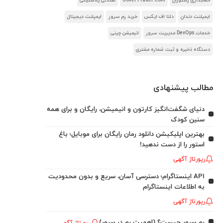
حسابداری رستوران
CoverTrader.com
صندلی پلاستیکی
ایمپلنت دندان
دلتا اف ایکس
خرید رم سرور
ایمپلنت دیجیتال
خدمات DevOps مدیریت سرور
انیمیشن چینی
دستگاه ذخیره و ثبت شماره مشتری
مطالب پیشنهادی
دنیای شگفت‌انگیز کارتون و انیمیشن، رایگان و برای همه
سنین کودک
بهترین اپلیکیشن دانلود رمان رایگان برای موبایل؛ باغ
استور را از دست ندهید!
رپورتاژ آگهی
API اینستاگرام؛ دسترسی آسان، سریع و بدون محدودیت
به اطلاعات اینستاگرام
رپورتاژ آگهی
رم سرور چیست؟ (اهمیت رم در سرور)