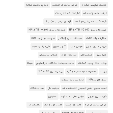
هاست وردپرس حرفه ای
طراحی سایت در اصفهان
خرید پولوشرت مردانه
تیشرت شلوارک مردانه
نمایندگی نرم افزار محک
قیمت کلید لمسی غیر هوشمند
آژانس دیجیتال مارکتینگ
خرید هارد سرور HP 1.8TB 12G 10K
خرید هارد سرور HP 1.2TB 10K 12G
سفارش ربات تلگرام
نمایندگی ایران رادیاتور
هارد سرور اچ پی (hp)
فروش سرور اچ پی
طراحی سایت
آنریل انجین
خرید بذر بادمجان
هارد سرور
مبلمان باغی
میز ناهار خوری
صندلی پلاستیکی
بهترین دکتر زیبایی کرمانشاه
طراحی سایت فروشگاهی در اصفهان
هیرکا
پرینت
محصولات انیمه، فیلم و گیم
بررسی سرور DL380 G11
سرور اچ پی (HP)
خرید لپ تاپ استوک
تعمیر سریع آیفون تصویری | کوماکس لند
ویدیو وال
سی پی کالاف
خرید سرور اچ پی
طراحی سایت در مشهد
دستیاری
طراحی سایت در کرج
چاپ روی چسب
امداد خودرو جک
تعمیرات اپل