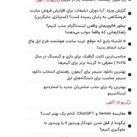
رپورتاژ آگهی
گزارش ویژه: آیا دوران تبلیغات برای افزایش فروش سایت
فروشگاهی به پایان رسیده است؟ (استراتژی جایگزین)
چطور فالوورهای واقعی اینستاگرام جذب کنیم؟
راهکارهایی که واقعاً جواب می‌دهند!
5 اشتباه رایج که موقع خرید ساعت هوشمند طرح اپل واچ
نباید انجام بدید!
مناسب‌ترین کارت گرافیک برای بازی و گیمینگ در سال
۲۰۲۵ | معرفی ۱۰ گزینه برتر برای گیمرها
بهترین دانلود منیجر برای آیفون: راهنمای انتخاب دانلود
منیجر مناسب برای دستگاه‌های اپل
بهترین راه برای جذب مشتریان جدید با شماره‌جو
اینباکسینو
رپورتاژ آگهی
مقایسه Gemini و ChatGPT: کدام یک بهتر است؟
چگونه از قفل شدن خودکار ویندوز 11 یا ویندوز 10
جلوگیری کنیم؟