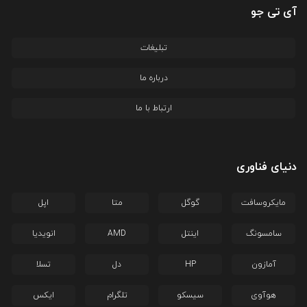
آی تی جو
تبلیغات
درباره ما
ارتباط با ما
دنیای فناوری
مایکروسافت
گوگل
متا
اپل
سامسونگ
اینتل
AMD
انویدیا
آمازون
HP
دل
تسلا
هوآوی
سیسکو
تلگرام
ایکس