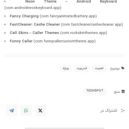
Neon Theme – Android Keyboard
(com.androidneonkeyboard.app)
Fancy Charging
(com.fancyanimatedbattery.app)
FastCleaner: Cashe Cleaner
(com.fastcleanercashecleaner.app)
Call Skins – Caller Themes
(com.rockskinthemes.app)
Funny Caller
(com.funnycallercustomtheme.app)
امنیت
اندروید
ویژه
موضوع
TECHSPOT
منبع
اشتراک در