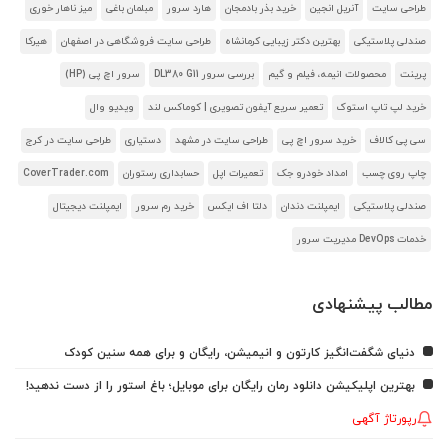
طراحی سایت
آنریل انجین
خرید بذر بادمجان
هارد سرور
مبلمان باغی
میز ناهار خوری
صندلی پلاستیکی
بهترین دکتر زیبایی کرمانشاه
طراحی سایت فروشگاهی در اصفهان
هیرکا
پرینت
محصولات انیمه، فیلم و گیم
بررسی سرور DL380 G11
سرور اچ پی (HP)
خرید لپ تاپ استوک
تعمیر سریع آیفون تصویری | کوماکس لند
ویدیو وال
سی پی کالاف
خرید سرور اچ پی
طراحی سایت در مشهد
دستیاری
طراحی سایت در کرج
چاپ روی چسب
امداد خودرو جک
تعمیرات اپل
حسابداری رستوران
CoverTrader.com
صندلی پلاستیکی
ایمپلنت دندان
دلتا اف ایکس
خرید رم سرور
ایمپلنت دیجیتال
خدمات DevOps مدیریت سرور
مطالب پیشنهادی
دنیای شگفت‌انگیز کارتون و انیمیشن، رایگان و برای همه سنین کودک
بهترین اپلیکیشن دانلود رمان رایگان برای موبایل؛ باغ استور را از دست ندهید!
رپورتاژ آگهی