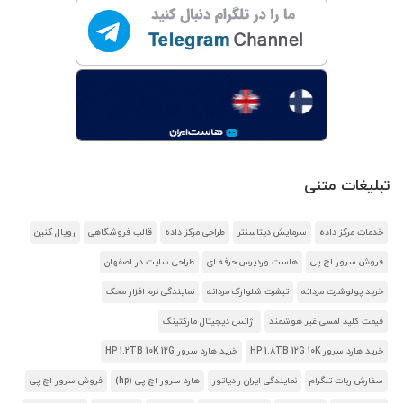
تبلیغات متنی
خدمات مرکز داده
سرمایش دیتاسنتر
طراحی مرکز داده
قالب فروشگاهی
رویال کنین
فروش سرور اچ پی
هاست وردپرس حرفه ای
طراحی سایت در اصفهان
خرید پولوشرت مردانه
تیشرت شلوارک مردانه
نمایندگی نرم افزار محک
قیمت کلید لمسی غیر هوشمند
آژانس دیجیتال مارکتینگ
خرید هارد سرور HP 1.8TB 12G 10K
خرید هارد سرور HP 1.2TB 10K 12G
سفارش ربات تلگرام
نمایندگی ایران رادیاتور
هارد سرور اچ پی (hp)
فروش سرور اچ پی