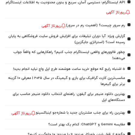
API اینستاگرام؛ دسترسی آسان، سریع و بدون محدودیت به اطلاعات اینستاگرام
رپورتاژ آگهی
رم سرور چیست؟ (اهمیت رم در سرور)
رپورتاژ آگهی
گزارش ویژه: آیا دوران تبلیغات برای افزایش فروش سایت فروشگاهی به پایان
رسیده است؟ (استراتژی جایگزین)
چطور فالوورهای واقعی اینستاگرام جذب کنیم؟ راهکارهایی که واقعاً جواب
می‌دهند!
5 اشتباه رایج که موقع خرید ساعت هوشمند طرح اپل واچ نباید انجام بدید!
مناسب‌ترین کارت گرافیک برای بازی و گیمینگ در سال ۲۰۲۵ | معرفی ۱۰ گزینه
برتر برای گیمرها
بهترین دانلود منیجر برای آیفون: راهنمای انتخاب دانلود منیجر مناسب برای
دستگاه‌های اپل
بهترین راه برای جذب مشتریان جدید با شماره‌جو اینباکسینو
رپورتاژ آگهی
مقایسه Gemini و ChatGPT: کدام یک بهتر است؟
چگونه از قفل شدن خودکار ویندوز 11 یا ویندوز 10 جلوگیری کنیم؟