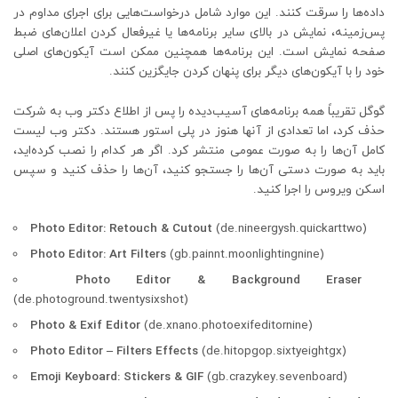
داده‌ها را سرقت کنند. این موارد شامل درخواست‌هایی برای اجرای مداوم در
پس‌زمینه، نمایش در بالای سایر برنامه‌ها یا غیرفعال کردن اعلان‌های ضبط
صفحه نمایش است. این برنامه‌ها همچنین ممکن است آیکون‌های اصلی
خود را با آیکون‌های دیگر برای پنهان کردن جایگزین کنند.
گوگل تقریباً همه برنامه‌های آسیب‌دیده را پس از اطلاع دکتر وب به شرکت
حذف کرد، اما تعدادی از آنها هنوز در پلی استور هستند. دکتر وب لیست
کامل آن‌ها را به صورت عمومی منتشر کرد. اگر هر کدام را نصب کرده‌اید،
باید به صورت دستی آن‌ها را جستجو کنید، آن‌ها را حذف کنید و سپس
اسکن ویروس را اجرا کنید.
Photo Editor: Retouch & Cutout
(de.nineergysh.quickarttwo)
Photo Editor: Art Filters
(gb.painnt.moonlightingnine)
Photo Editor & Background Eraser
(de.photoground.twentysixshot)
Photo & Exif Editor
(de.xnano.photoexifeditornine)
Photo Editor – Filters Effects
(de.hitopgop.sixtyeightgx)
Emoji Keyboard: Stickers & GIF
(gb.crazykey.sevenboard)