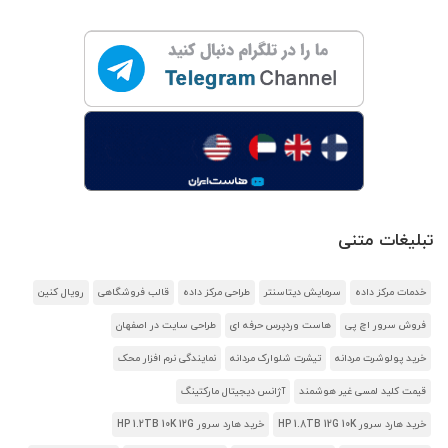
تبلیغات متنی
خدمات مرکز داده
سرمایش دیتاسنتر
طراحی مرکز داده
قالب فروشگاهی
رویال کنین
فروش سرور اچ پی
هاست وردپرس حرفه ای
طراحی سایت در اصفهان
خرید پولوشرت مردانه
تیشرت شلوارک مردانه
نمایندگی نرم افزار محک
قیمت کلید لمسی غیر هوشمند
آژانس دیجیتال مارکتینگ
خرید هارد سرور HP 1.8TB 12G 10K
خرید هارد سرور HP 1.2TB 10K 12G