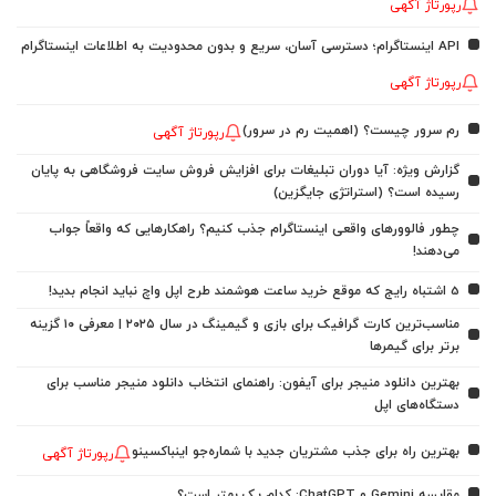
رپورتاژ آگهی
API اینستاگرام؛ دسترسی آسان، سریع و بدون محدودیت به اطلاعات اینستاگرام
رپورتاژ آگهی
رم سرور چیست؟ (اهمیت رم در سرور)
رپورتاژ آگهی
گزارش ویژه: آیا دوران تبلیغات برای افزایش فروش سایت فروشگاهی به پایان
رسیده است؟ (استراتژی جایگزین)
چطور فالوورهای واقعی اینستاگرام جذب کنیم؟ راهکارهایی که واقعاً جواب
می‌دهند!
5 اشتباه رایج که موقع خرید ساعت هوشمند طرح اپل واچ نباید انجام بدید!
مناسب‌ترین کارت گرافیک برای بازی و گیمینگ در سال ۲۰۲۵ | معرفی ۱۰ گزینه
برتر برای گیمرها
بهترین دانلود منیجر برای آیفون: راهنمای انتخاب دانلود منیجر مناسب برای
دستگاه‌های اپل
بهترین راه برای جذب مشتریان جدید با شماره‌جو اینباکسینو
رپورتاژ آگهی
مقایسه Gemini و ChatGPT: کدام یک بهتر است؟