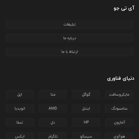
آی تی جو
تبلیغات
درباره ما
ارتباط با ما
دنیای فناوری
مایکروسافت
گوگل
متا
اپل
سامسونگ
اینتل
AMD
انویدیا
آمازون
HP
دل
تسلا
هوآوی
سیسکو
تلگرام
ایکس