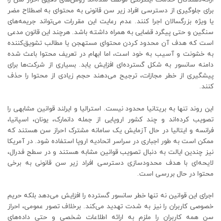
برای جلوگیری از دسترسی افراد زیر سن قانونی به محتوای به اصطلاح مضر
یا ویژه بزرگسالان اجرا کنند. عدم رعایت این مقررات می‌تواند جریمه‌های
سنگین و حتی پیگرد قضایی به همراه داشته باشد. هرچند این قانون مدعی
است که هدف آن محدود کردن محتوای مستهجن یا مطالب تشویق‌کننده
به خشونت و آسیب به خود است، اما ابهام در تعریف محتوا باعث شده
دامنه سانسور به شکل گسترده‌ای افزایش یابد. بسیاری از شرکت‌ها برای
پیشگیری از خطر مجازات، ترجیح می‌دهند حجم زیادی از محتوا را حذف
کنند.
این روند تنها به بریتانیا محدود نیست. استرالیا و ایرلند قوانین مشابهی را
تصویب کرده‌اند و چند کشور اروپایی از جمله دانمارک، یونان، اسپانیا،
فرانسه و ایتالیا در حال آزمایش یک سامانه مشترک احراز سن هستند که
ممکن است به طور اجباری در سراسر اتحادیه اروپا استفاده شود. در آمریکا
نیز چندین ایالت به دنبال تصویب قوانین مشابه هستند و در سطح فدرال،
لایحه‌ای با هدف محدودسازی دسترسی افراد زیر سن قانونی به برخی
محتوا در حال بررسی است.
اجرای این قوانین نه تنها خطر سانسور گسترده را افزایش می‌دهد بلکه حریم
خصوصی کاربران را نیز به شدت تهدید می‌کند. برخلاف تصور عمومی، احراز
سن همه کاربران را ملزم به ارائه اطلاعات شخصی و حتی داده‌های