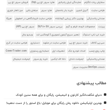
سفارش ربات تلگرام
نمایندگی ایران رادیاتور
هارد سرور اچ پی (hp)
فروش سرور اچ پی
طراحی سایت
آنریل انجین
خرید بذر بادمجان
هارد سرور
مبلمان باغی
میز ناهار خوری
صندلی پلاستیکی
بهترین دکتر زیبایی کرمانشاه
طراحی سایت فروشگاهی در اصفهان
هیرکا
پرینت
محصولات انیمه، فیلم و گیم
بررسی سرور DL380 G11
سرور اچ پی (HP)
خرید لپ تاپ استوک
تعمیر سریع آیفون تصویری | کوماکس لند
ویدیو وال
سی پی کالاف
خرید سرور اچ پی
طراحی سایت در مشهد
دستیاری
طراحی سایت در کرج
چاپ روی چسب
امداد خودرو جک
تعمیرات اپل
حسابداری رستوران
CoverTrader.com
صندلی پلاستیکی
ایمپلنت دندان
دلتا اف ایکس
خرید رم سرور
ایمپلنت دیجیتال
خدمات DevOps مدیریت سرور
مطالب پیشنهادی
دنیای شگفت‌انگیز کارتون و انیمیشن، رایگان و برای همه سنین کودک
بهترین اپلیکیشن دانلود رمان رایگان برای موبایل؛ باغ استور را از دست ندهید!