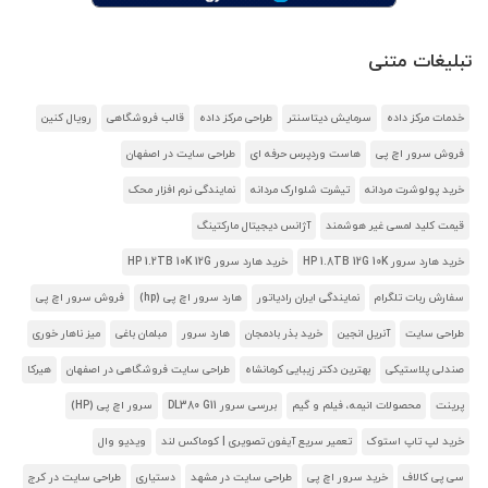
تبلیغات متنی
خدمات مرکز داده
سرمایش دیتاسنتر
طراحی مرکز داده
قالب فروشگاهی
رویال کنین
فروش سرور اچ پی
هاست وردپرس حرفه ای
طراحی سایت در اصفهان
خرید پولوشرت مردانه
تیشرت شلوارک مردانه
نمایندگی نرم افزار محک
قیمت کلید لمسی غیر هوشمند
آژانس دیجیتال مارکتینگ
خرید هارد سرور HP 1.8TB 12G 10K
خرید هارد سرور HP 1.2TB 10K 12G
سفارش ربات تلگرام
نمایندگی ایران رادیاتور
هارد سرور اچ پی (hp)
فروش سرور اچ پی
طراحی سایت
آنریل انجین
خرید بذر بادمجان
هارد سرور
مبلمان باغی
میز ناهار خوری
صندلی پلاستیکی
بهترین دکتر زیبایی کرمانشاه
طراحی سایت فروشگاهی در اصفهان
هیرکا
پرینت
محصولات انیمه، فیلم و گیم
بررسی سرور DL380 G11
سرور اچ پی (HP)
خرید لپ تاپ استوک
تعمیر سریع آیفون تصویری | کوماکس لند
ویدیو وال
سی پی کالاف
خرید سرور اچ پی
طراحی سایت در مشهد
دستیاری
طراحی سایت در کرج