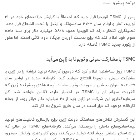
درآمد پیشرو است.
پس از TSMC انویدیا قرار دارد که احتمالاً با گزارش درآمدهای خود در 21
فوریه، آمار و ارقام سال 2023 سامسونگ و اینتل را تحت الشعاع قرار دهد.
تحلیلگران انتظار دارند که انویدیا حدود 58/8 میلیارد دلار برای سه ماهه
سوم خود اعلام کند که برای بدست آوردن جایگاه دوم کافی است. اما هنوز
از رکورد جدید TSMC فاصله دارد.
TSMC با مشارکت سونی و تویوتا به ژاپن می‌آید
TSMC روز سه‌شنبه اعلام کرد که دومین کارخانه تولید تراشه را در ژاپن با
مشارکت سونی و تویوتا افتتاح خواهد کرد. کارخانه جدید در اواخر سال
2027 به عنوان بخشی از جوینت ونچر ساخت نیمه هادی پیشرفته ژاپن که
اکثریت سهام آن را TSMC در اختیار دارد، آنلاین خواهد شد. کل
سرمایه‌گذاری این شرکت در ژاپن باید از 20 میلیارد دلار فراتر رود، از جمله
کارخانه موجود که قرار است در سال جاری شروع به کار کند.
این گسترش تلاش‌های هماهنگ دولت ژاپن برای بازسازی قابلیت‌های تولید
نیمه‌هادی‌های داخلی را برجسته می‌کند. کارخانه‌های TSMC در حالی که
تراشه‌های منطقی پیشرفته تولید نمی‌کنند، روی کاربردهای رایانش خودرو،