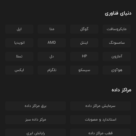
دنیای فناوری
مایکروسافت
گوگل
متا
اپل
سامسونگ
اینتل
AMD
انویدیا
آمازون
HP
دل
تسلا
هوآوی
سیسکو
تلگرام
ایکس
مراکز داده
سرمایش مراکز داده
برق مراکز داده
استاندارد و مصوبات
مرکز داده سبز
قطب مراکز داده
رایانش ابری