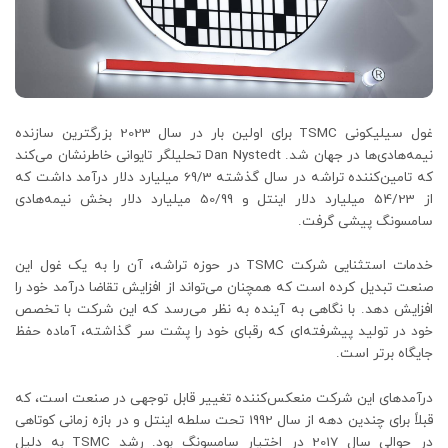
غول سیلیکونی TSMC برای اولین بار در سال 2023 بزرگترین سازنده
نیمه‌هادی‌ها در جهان شد. Dan Nystedt تحلیلگر تایوانی خاطرنشان می‌کند
که تامین‌کننده تراشه در سال گذشته 69/3 میلیارد دلار درآمد داشت که
از 54/23 میلیارد دلار اینتل و 50/99 میلیارد دلار بخش نیمه‌هادی
سامسونگ پیشی گرفت.
خدمات استثنایی شرکت TSMC در حوزه تراشه، آن را به یک غول این
صنعت تبدیل کرده است که همچنان می‌تواند از افزایش تقاضا درآمد خود را
افزایش دهد. با نگاهی به آینده به نظر می‌رسد که این شرکت با تخصص
خود در تولید پیشرفته‌ای که رقبای خود را پشت سر گذاشته، آماده حفظ
جایگاه برتر است.
درآمدهای این شرکت منعکس‌کننده تغییر قابل توجهی در صنعت است، که
قبلاً برای چندین دهه از سال 1992 تحت سلطه اینتل و در بازه زمانی کوتاهی
در حوالی سال 2017 در اختیار سامسونگ بود. رشد TSMC به دلیل