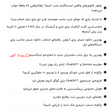
چطور فالوورهای واقعی اینستاگرام جذب کنیم؟ راهکارهایی که واقعاً جواب
می‌دهند!
5 اشتباه رایج که موقع خرید ساعت هوشمند طرح اپل واچ نباید انجام بدید!
مناسب‌ترین کارت گرافیک برای بازی و گیمینگ در سال ۲۰۲۵ | معرفی ۱۰ گزینه
برتر برای گیمرها
بهترین دانلود منیجر برای آیفون: راهنمای انتخاب دانلود منیجر مناسب برای
دستگاه‌های اپل
بهترین راه برای جذب مشتریان جدید با شماره‌جو اینباکسینو
رپورتاژ آگهی
مقایسه Gemini و ChatGPT: کدام یک بهتر است؟
چگونه از قفل شدن خودکار ویندوز 11 یا ویندوز 10 جلوگیری کنیم؟
افزونه‌ی جستجوی ChatGPT برای گوگل کروم معرفی شد
هوش مصنوعی پرپلکیسیتی به قابلیت‌های جدیدی مجهز می‌شود
راهنمای خرید دوربین ثبت وقایع خودرو
چگونه حساب جیمیل هک شده را بازیابی کنیم؟