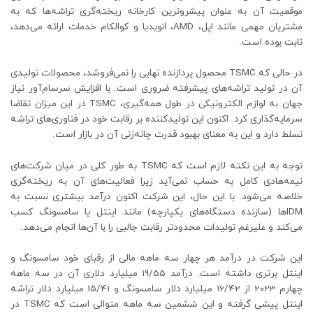
موقعیت آن به عنوان پیشروترین کارخانه ریخته‌گری تراشه‌ها که به
مشتریان مهمی مانند اپل، AMD، انویدیا و کوالکام خدمات ارائه می‌دهد،
ثابت بوده است.
در حالی که TSMC محصول پردازنده نهایی را نمی‌فروشد، محصولات تولیدی
آن در تولید تراشه‌های پیشرفته ضروری است. با افزایش سرسام‌آور نیاز
جهان به لوازم الکترونیکی در طول همه‌گیری، TSMC در این میزان تقاضا
سرمایه‌گذاری کرد. اکنون این تولیدکننده بر رقابت خود در فناوری‌های تراشه
تسلط دارد و این به معنای بهبود قدرت چانه‌زنی آن در بازار است.
توجه به این نکته لازم است که TSMC به طور کلی در میان شرکت‌های
نیمه‌هادی کامل به حساب نمی‌آید زیرا فعالیت‌های آن به ریخته‌گری
خلاصه می‌شود. با این حال، این شرکت اکنون درآمد بیشتری نسبت به
IDMها (سازنده دستگاه‌های یکپارچه) مانند اینتل یا سامسونگ کسب
می‌کند و علیرغم تولیدات محدودتر رقابت جالبی را با آن‌ها انجام می‌دهد.
این شرکت در درآمد هر چهار سه ماهه مالی از رقبای خود سامسونگ و
اینتل برتری داشته است. درآمد 19/55 میلیارد دلاری آن در سه ماهه
چهارم 2023 از 16/42 میلیارد دلار سامسونگ و 15/41 میلیارد دلار تراشه
اینتل پیشی گرفته و این ششمین سه ماهه متوالی است که TSMC در