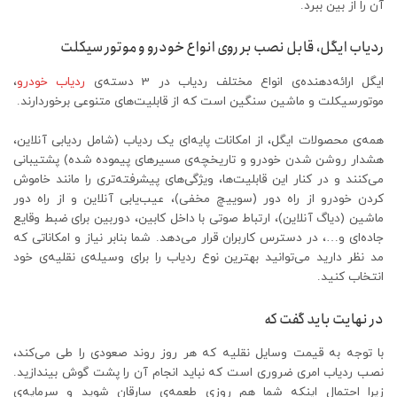
آن را از بین ببرد.
ردیاب ایگل، قابل نصب بر روی انواع خودرو و موتور سیکلت
ایگل ارائه‌دهنده‌ی انواع مختلف ردیاب در 3 دسته‌ی
ردیاب خودرو
،
موتورسیکلت و ماشین سنگین است که از قابلیت‌های متنوعی برخوردارند.
همه‌ی محصولات ایگل، از امکانات پایه‌ای یک ردیاب (شامل ردیابی آنلاین،
هشدار روشن شدن خودرو و تاریخچه‌ی مسیرهای پیموده شده) پشتیبانی
می‌کنند و در کنار این قابلیت‌ها، ویژگی‌های پیشرفته‌تری را مانند خاموش
کردن خودرو از راه دور (سوییچ مخفی)، عیب‌یابی آنلاین و از راه دور
ماشین (دیاگ آنلاین)، ارتباط صوتی با داخل کابین، دوربین برای ضبط وقایع
جاده‌ای و…، در دسترس کاربران قرار می‌دهد. شما بنابر نیاز و امکاناتی که
مد نظر دارید می‌توانید بهترین نوع ردیاب را برای وسیله‌ی نقلیه‌ی خود
انتخاب کنید.
در نهایت باید گفت که
با توجه به قیمت وسایل نقلیه که هر روز روند صعودی را طی می‌کند،
نصب ردیاب امری ضروری است که نباید انجام آن را پشت گوش بیندازید.
زیرا احتمال اینکه شما هم روزی طعمه‌ی سارقان شوید و سرمایه‌ی