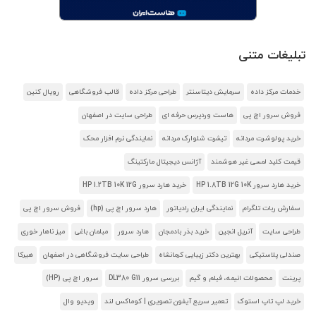
تبلیغات متنی
خدمات مرکز داده
سرمایش دیتاسنتر
طراحی مرکز داده
قالب فروشگاهی
رویال کنین
فروش سرور اچ پی
هاست وردپرس حرفه ای
طراحی سایت در اصفهان
خرید پولوشرت مردانه
تیشرت شلوارک مردانه
نمایندگی نرم افزار محک
قیمت کلید لمسی غیر هوشمند
آژانس دیجیتال مارکتینگ
خرید هارد سرور HP 1.8TB 12G 10K
خرید هارد سرور HP 1.2TB 10K 12G
سفارش ربات تلگرام
نمایندگی ایران رادیاتور
هارد سرور اچ پی (hp)
فروش سرور اچ پی
طراحی سایت
آنریل انجین
خرید بذر بادمجان
هارد سرور
مبلمان باغی
میز ناهار خوری
صندلی پلاستیکی
بهترین دکتر زیبایی کرمانشاه
طراحی سایت فروشگاهی در اصفهان
هیرکا
پرینت
محصولات انیمه، فیلم و گیم
بررسی سرور DL380 G11
سرور اچ پی (HP)
خرید لپ تاپ استوک
تعمیر سریع آیفون تصویری | کوماکس لند
ویدیو وال