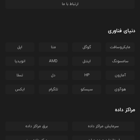
ارتباط با ما
دنیای فناوری
مایکروسافت
گوگل
متا
اپل
سامسونگ
اینتل
AMD
انویدیا
آمازون
HP
دل
تسلا
هوآوی
سیسکو
تلگرام
ایکس
مراکز داده
سرمایش مراکز داده
برق مراکز داده