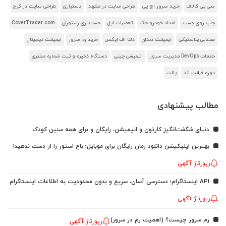
سی پی کالاف
خرید سرور اچ پی
طراحی سایت در مشهد
دستیاری
طراحی سایت در کرج
چاپ روی چسب
امداد خودرو جک
تعمیرات اپل
حسابداری رستوران
CoverTrader.com
صندلی پلاستیکی
ایمپلنت دندان
دلتا اف ایکس
خرید رم سرور
ایمپلنت دیجیتال
خدمات DevOps مدیریت سرور
انیمیشن چینی
دستگاه ذخیره و ثبت شماره مشتری
دوره فرانت اند
پالت
مطالب پیشنهادی
دنیای شگفت‌انگیز کارتون و انیمیشن، رایگان و برای همه سنین کودک
بهترین اپلیکیشن دانلود رمان رایگان برای موبایل؛ باغ استور را از دست ندهید!
رپورتاژ آگهی
API اینستاگرام؛ دسترسی آسان، سریع و بدون محدودیت به اطلاعات اینستاگرام
رپورتاژ آگهی
رم سرور چیست؟ (اهمیت رم در سرور)
رپورتاژ آگهی