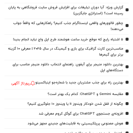
گزارش ویژه: آیا دوران تبلیغات برای افزایش فروش سایت فروشگاهی به پایان
رسیده است؟ (استراتژی جایگزین)
چطور فالوورهای واقعی اینستاگرام جذب کنیم؟ راهکارهایی که واقعاً جواب
می‌دهند!
5 اشتباه رایج که موقع خرید ساعت هوشمند طرح اپل واچ نباید انجام بدید!
مناسب‌ترین کارت گرافیک برای بازی و گیمینگ در سال ۲۰۲۵ | معرفی ۱۰ گزینه
برتر برای گیمرها
بهترین دانلود منیجر برای آیفون: راهنمای انتخاب دانلود منیجر مناسب برای
دستگاه‌های اپل
بهترین راه برای جذب مشتریان جدید با شماره‌جو اینباکسینو
رپورتاژ آگهی
مقایسه Gemini و ChatGPT: کدام یک بهتر است؟
چگونه از قفل شدن خودکار ویندوز 11 یا ویندوز 10 جلوگیری کنیم؟
افزونه‌ی جستجوی ChatGPT برای گوگل کروم معرفی شد
هوش مصنوعی پرپلکیسیتی به قابلیت‌های جدیدی مجهز می‌شود