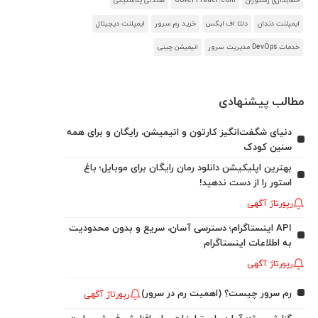
حسابداری رستوران
CoverTrader.com
صندلی پلاستیکی
ایمپلنت دندان
دلتا اف ایکس
خرید رم سرور
ایمپلنت دیجیتال
خدمات DevOps مدیریت سرور
انیمیشن چینی
مطالب پیشنهادی
دنیای شگفت‌انگیز کارتون و انیمیشن، رایگان و برای همه
سنین کودک
بهترین اپلیکیشن دانلود رمان رایگان برای موبایل؛ باغ
استور را از دست ندهید!
رپورتاژ آگهی
API اینستاگرام؛ دسترسی آسان، سریع و بدون محدودیت
به اطلاعات اینستاگرام
رپورتاژ آگهی
رم سرور چیست؟ (اهمیت رم در سرور)
رپورتاژ آگهی