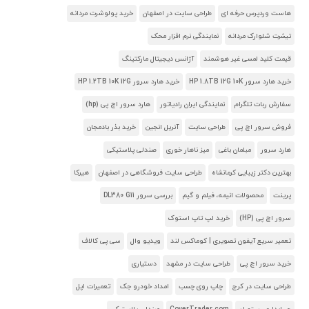
هاست وردپرس حرفه ای
طراحی سایت در اصفهان
خرید پولوشرت مردانه
تیشرت شلوارک مردانه
نمایندگی نرم افزار محک
قیمت کلید لمسی غیر هوشمند
آژانس دیجیتال مارکتینگ
خرید هارد سرور HP 1.8TB 12G 10K
خرید هارد سرور HP 1.2TB 10K 12G
سفارش ربات تلگرام
نمایندگی ایران رادیاتور
هارد سرور اچ پی (hp)
فروش سرور اچ پی
طراحی سایت
آنریل انجین
خرید بذر بادمجان
هارد سرور
مبلمان باغی
میز ناهار خوری
صندلی پلاستیکی
بهترین دکتر زیبایی کرمانشاه
طراحی سایت فروشگاهی در اصفهان
هیرکا
پرینت
محصولات انیمه، فیلم و گیم
بررسی سرور DL380 G11
سرور اچ پی (HP)
خرید لپ تاپ استوک
تعمیر سریع آیفون تصویری | کوماکس لند
ویدیو وال
سی پی کالاف
خرید سرور اچ پی
طراحی سایت در مشهد
دستیاری
طراحی سایت در کرج
چاپ روی چسب
امداد خودرو جک
تعمیرات اپل