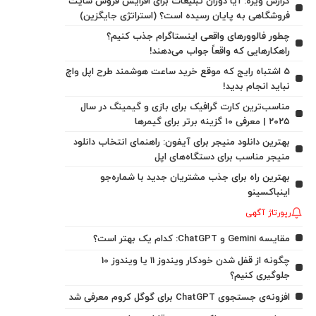
گزارش ویژه: آیا دوران تبلیغات برای افزایش فروش سایت
فروشگاهی به پایان رسیده است؟ (استراتژی جایگزین)
چطور فالوورهای واقعی اینستاگرام جذب کنیم؟
راهکارهایی که واقعاً جواب می‌دهند!
5 اشتباه رایج که موقع خرید ساعت هوشمند طرح اپل واچ
نباید انجام بدید!
مناسب‌ترین کارت گرافیک برای بازی و گیمینگ در سال
۲۰۲۵ | معرفی ۱۰ گزینه برتر برای گیمرها
بهترین دانلود منیجر برای آیفون: راهنمای انتخاب دانلود
منیجر مناسب برای دستگاه‌های اپل
بهترین راه برای جذب مشتریان جدید با شماره‌جو
اینباکسینو
رپورتاژ آگهی
مقایسه Gemini و ChatGPT: کدام یک بهتر است؟
چگونه از قفل شدن خودکار ویندوز 11 یا ویندوز 10
جلوگیری کنیم؟
افزونه‌ی جستجوی ChatGPT برای گوگل کروم معرفی شد