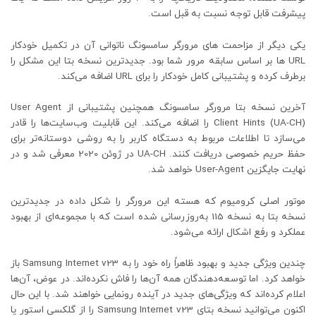
پیشرفت قابل توجه نسبت به قبل است.
یکی دیگر از مزاحمت های مرورگر سامسونگ ناتوانی آن در تکمیل خودکار
URL ها بر اساس سابقه مرور شما بود. جدیدترین نسخه بتا این مشکل را
برطرف کرده و پشتیبانی کامل خودکار را برای URL اضافه می‌کند.
آخرین نسخه بتا مرورگر سامسونگ همچنین پشتیبانی از User Agent
Client Hints (UA-CH) را اضافه می‌کند. این قابلیت وب‌سایت‌ها را قادر
می‌سازد تا اطلاعات مربوط به دستگاه کاربر را به روشی دوستانه‌تر برای
حفظ حریم خصوصی دریافت کنند. UA-CH در ژوئن 2020 معرفی شد و در
نهایت جایگزین User-Agent خواهد شد.
موتور اصلی کرومیوم که هسته این مرورگر را شکل داده در جدیدترین
نسخه بتا به نسخه 115 به‌روزرسانی شده است که با مجموعه‌ای از بهبود
عملکرد و رفع اشکال ارائه می‌شود.
چندین ویژگی جدید و بهبود ظاهراً راه خود را به Samsung Internet v23 باز
خواهد کرد. اما توسعه‌دهندگان همه آن‌ها را فاش نکرده‌اند. در عوض، آن‌ها
اعلام کرده‌اند که ویژگی‌های جدید در آینده رونمایی خواهند شد. با این حال
اکنون می‌توانید نسخه بتای Samsung Internet v23 را از گلکسی استور یا