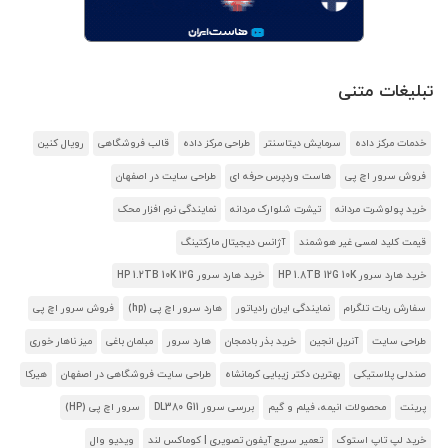
تبلیغات متنی
خدمات مرکز داده
سرمایش دیتاسنتر
طراحی مرکز داده
قالب فروشگاهی
رویال کنین
فروش سرور اچ پی
هاست وردپرس حرفه ای
طراحی سایت در اصفهان
خرید پولوشرت مردانه
تیشرت شلوارک مردانه
نمایندگی نرم افزار محک
قیمت کلید لمسی غیر هوشمند
آژانس دیجیتال مارکتینگ
خرید هارد سرور HP 1.8TB 12G 10K
خرید هارد سرور HP 1.2TB 10K 12G
سفارش ربات تلگرام
نمایندگی ایران رادیاتور
هارد سرور اچ پی (hp)
فروش سرور اچ پی
طراحی سایت
آنریل انجین
خرید بذر بادمجان
هارد سرور
مبلمان باغی
میز ناهار خوری
صندلی پلاستیکی
بهترین دکتر زیبایی کرمانشاه
طراحی سایت فروشگاهی در اصفهان
هیرکا
پرینت
محصولات انیمه، فیلم و گیم
بررسی سرور DL380 G11
سرور اچ پی (HP)
خرید لپ تاپ استوک
تعمیر سریع آیفون تصویری | کوماکس لند
ویدیو وال