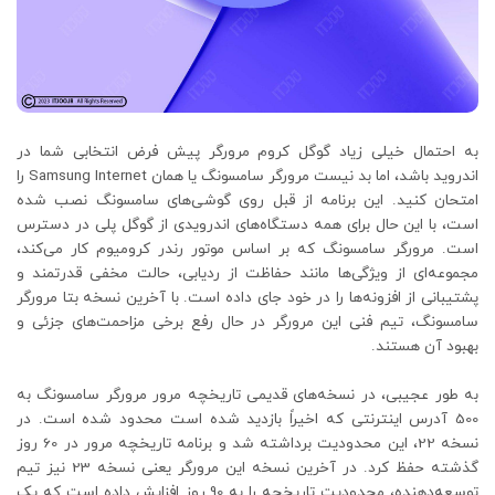
به احتمال خیلی زیاد گوگل کروم مرورگر پیش فرض انتخابی شما در
اندروید باشد، اما بد نیست مرورگر سامسونگ یا همان Samsung Internet را
امتحان کنید. این برنامه از قبل روی گوشی‌های سامسونگ نصب شده
است، با این حال برای همه دستگاه‌های اندرویدی از گوگل پلی در دسترس
است. مرورگر سامسونگ که بر اساس موتور رندر کرومیوم کار می‌کند،
مجموعه‌ای از ویژگی‌ها مانند حفاظت از ردیابی، حالت مخفی قدرتمند و
پشتیبانی از افزونه‌ها را در خود جای داده است. با آخرین نسخه بتا مرورگر
سامسونگ، تیم فنی این مرورگر در حال رفع برخی مزاحمت‌های جزئی و
بهبود آن هستند.
به طور عجیبی، در نسخه‌های قدیمی تاریخچه مرور مرورگر سامسونگ به
500 آدرس اینترنتی که اخیراً بازدید شده است محدود شده است. در
نسخه 22، این محدودیت برداشته شد و برنامه تاریخچه مرور در 60 روز
گذشته حفظ کرد. در آخرین نسخه این مرورگر یعنی نسخه 23 نیز تیم
توسعه‌دهنده، محدودیت تاریخچه را به 90 روز افزایش داده است که یک