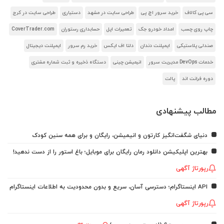
سی پی کالاف
خرید سرور اچ پی
طراحی سایت در مشهد
دستیاری
طراحی سایت در کرج
چاپ روی چسب
امداد خودرو جک
تعمیرات اپل
حسابداری رستوران
CoverTrader.com
صندلی پلاستیکی
ایمپلنت دندان
دلتا اف ایکس
خرید رم سرور
ایمپلنت دیجیتال
خدمات DevOps مدیریت سرور
انیمیشن چینی
دستگاه ذخیره و ثبت شماره مشتری
دوره فرانت اند
پالت
مطالب پیشنهادی
دنیای شگفت‌انگیز کارتون و انیمیشن، رایگان و برای همه سنین کودک
بهترین اپلیکیشن دانلود رمان رایگان برای موبایل؛ باغ استور را از دست ندهید!
رپورتاژ آگهی
API اینستاگرام؛ دسترسی آسان، سریع و بدون محدودیت به اطلاعات اینستاگرام
رپورتاژ آگهی