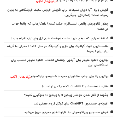
رم سرور چیست؟ (اهمیت رم در سرور)
رپورتاژ آگهی
گزارش ویژه: آیا دوران تبلیغات برای افزایش فروش سایت فروشگاهی به پایان
رسیده است؟ (استراتژی جایگزین)
چطور فالوورهای واقعی اینستاگرام جذب کنیم؟ راهکارهایی که واقعاً جواب
می‌دهند!
5 اشتباه رایج که موقع خرید ساعت هوشمند طرح اپل واچ نباید انجام بدید!
مناسب‌ترین کارت گرافیک برای بازی و گیمینگ در سال ۲۰۲۵ | معرفی ۱۰ گزینه
برتر برای گیمرها
بهترین دانلود منیجر برای آیفون: راهنمای انتخاب دانلود منیجر مناسب برای
دستگاه‌های اپل
بهترین راه برای جذب مشتریان جدید با شماره‌جو اینباکسینو
رپورتاژ آگهی
مقایسه Gemini و ChatGPT: کدام یک بهتر است؟
چگونه از قفل شدن خودکار ویندوز 11 یا ویندوز 10 جلوگیری کنیم؟
افزونه‌ی جستجوی ChatGPT برای گوگل کروم معرفی شد
هوش مصنوعی پرپلکیسیتی به قابلیت‌های جدیدی مجهز می‌شود