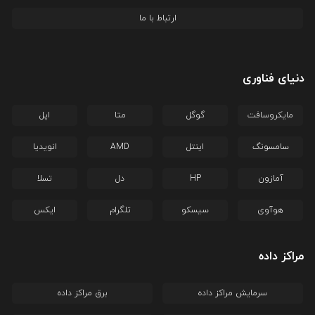
ارتباط با ما
دنیای فناوری
مایکروسافت
گوگل
متا
اپل
سامسونگ
اینتل
AMD
انویدیا
آمازون
HP
دل
تسلا
هوآوی
سیسکو
تلگرام
ایکس
مراکز داده
سرمایش مراکز داده
برق مراکز داده